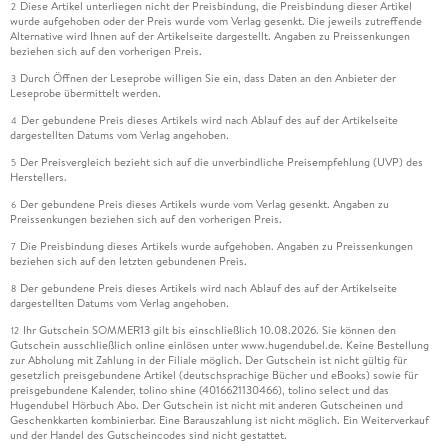
Diese Artikel unterliegen nicht der Preisbindung, die Preisbindung dieser Artikel
2
wurde aufgehoben oder der Preis wurde vom Verlag gesenkt. Die jeweils zutreffende
Alternative wird Ihnen auf der Artikelseite dargestellt. Angaben zu Preissenkungen
beziehen sich auf den vorherigen Preis.
Durch Öffnen der Leseprobe willigen Sie ein, dass Daten an den Anbieter der
3
Leseprobe übermittelt werden.
Der gebundene Preis dieses Artikels wird nach Ablauf des auf der Artikelseite
4
dargestellten Datums vom Verlag angehoben.
Der Preisvergleich bezieht sich auf die unverbindliche Preisempfehlung (UVP) des
5
Herstellers.
Der gebundene Preis dieses Artikels wurde vom Verlag gesenkt. Angaben zu
6
Preissenkungen beziehen sich auf den vorherigen Preis.
Die Preisbindung dieses Artikels wurde aufgehoben. Angaben zu Preissenkungen
7
beziehen sich auf den letzten gebundenen Preis.
Der gebundene Preis dieses Artikels wird nach Ablauf des auf der Artikelseite
8
dargestellten Datums vom Verlag angehoben.
Ihr Gutschein SOMMER13 gilt bis einschließlich 10.08.2026. Sie können den
12
Gutschein ausschließlich online einlösen unter www.hugendubel.de. Keine Bestellung
zur Abholung mit Zahlung in der Filiale möglich. Der Gutschein ist nicht gültig für
gesetzlich preisgebundene Artikel (deutschsprachige Bücher und eBooks) sowie für
preisgebundene Kalender, tolino shine (4016621130466), tolino select und das
Hugendubel Hörbuch Abo. Der Gutschein ist nicht mit anderen Gutscheinen und
Geschenkkarten kombinierbar. Eine Barauszahlung ist nicht möglich. Ein Weiterverkauf
und der Handel des Gutscheincodes sind nicht gestattet.