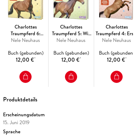
Charlottes
Charlottes
Charlottes
Traumpferd 6:
Traumpferd 5: Wir
Traumpferd 4: Erst
Durch dick und
Nele Neuhaus
sind doch Freunde
Nele Neuhaus
Liebe, erstes Turnie
Nele Neuhaus
dünn
Buch (gebunden)
Buch (gebunden)
Buch (gebunden)
12,00 €
12,00 €
12,00 €
*
*
*
Produktdetails
Erscheinungsdatum
15. Juni 2019
Sprache