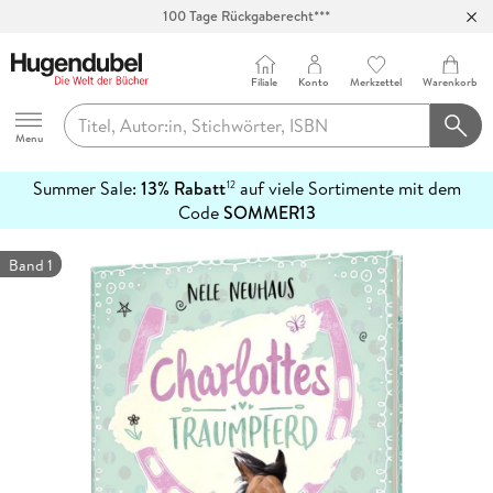
100 Tage Rückgaberecht***
Abholung in über 100 Filialen
Filiale
Konto
Merkzettel
Warenkorb
Hugendubel
Menu
Summer Sale:
13% Rabatt
auf viele Sortimente mit dem
12
mehr
Code
SOMMER13
erfahren
Band 1