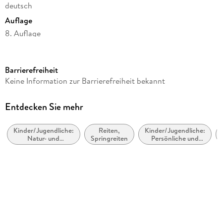
deutsch
Auflage
8. Auflage
Seitenanzahl
176
Barrierefreiheit
Altersempfehlung
Keine Information zur Barrierefreiheit bekannt
ab 10 Jahre
Reihe
Entdecken Sie mehr
Charlottes Traumpferd, 1
Kinder/Jugendliche:
Reiten,
Kinder/Jugendliche:
Autor/Autorin
Natur- und
Springreiten
Persönliche und
Nele Neuhaus
Tiergeschichten
soziale Themen:
Freunde und
Illustrationen
Freundschaft
Katharina Rücker-Weininger
Weitere Beteiligte
Mira Sperling
Verlag/Hersteller