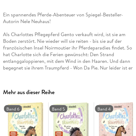
Ein spannendes Pferde-Abenteuer von Spiegel-Besteller-
Autorin Nele Neuhaus!
Als Charlottes Pflegepferd Gento verkauft wird, ist sie am
Boden zerstört. Nie wieder will sie reiten - bis sie auf der
französischen Insel Noirmoutier ihr Pferdeparadies findet. So
hat Charlotte sich die Ferien gewünscht: Den Strand
entlanggaloppieren, mit dem Wind in den Haaren. Und dann
begegnet sie ihrem Traumpferd - Won Da Pie. Nur leider ist er
völlig verängstigt. Ob Charlotte sein Vertrauen gewinnen
und ihn dazu bringen kann, mit ihm das wohl gefährlichste
Abenteuer ihres Lebens zu bestehen?
Mehr aus dieser Reihe
Band 6
Band 5
Band 4