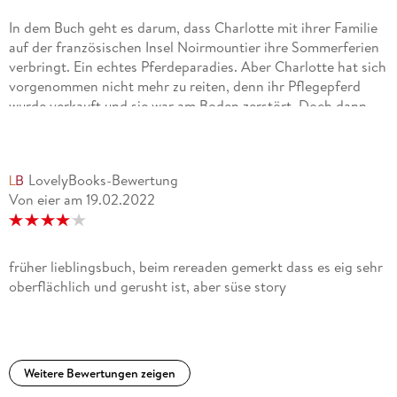
In dem Buch geht es darum, dass Charlotte mit ihrer Familie
auf der französischen Insel Noirmountier ihre Sommerferien
verbringt. Ein echtes Pferdeparadies. Aber Charlotte hat sich
vorgenommen nicht mehr zu reiten, denn ihr Pflegepferd
wurde verkauft und sie war am Boden zerstört. Doch dann
trifft sie Won Da Pie , ihr Traumpferd. Doch Won Da Pie ist
völlig verängstigt. Charlotte möchte sein Vertrauen
gewinnen. Und dann müssen die Beiden eine Freundin von
LovelyBooks-Bewertung
Charlotte retten. Ob das gut enden wird?Ich fand das Buch
Von eier
am
19.02.2022
sehr gut. Ich finde Nele Neuhaus hat einen sehr schönen und
einfachen Schreibstil entwickelt, der mich durch das Buch
fliegen ließ. Außerdem mochte ich die Charaktere sehr gerne
und bin gespannt, wie es weitergeht. Mein einziger
früher lieblingsbuch, beim rereaden gemerkt dass es eig sehr
Kritikpunkt ist, dass viele Charaktere im Hintergrund
oberflächlich und gerusht ist, aber süse story
standen, die ich gerne besser kennengelernt hätte.
Weitere Bewertungen zeigen