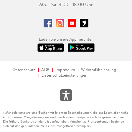
Mo. - Sa. 9.00 - 18.00 Uhr
Laden Sie unsere App herunter.
Datenschutz
AGB
Impressum
Widerrufsbelehrung
Datenschutzeinstellungen
Mängelexemplare sind Bücher mit leichten Beschädigungen, die das Lesen aber nicht
1
einschränken. Mängelexemplare sind durch einen Stempel als solche gekennzeichnet.
Die frühere Buchpreisbindung ist aufgehoben. Angaben zu Preissenkungen beziehen
sich auf den gebundenen Preis eines mangelfreien Exemplars.