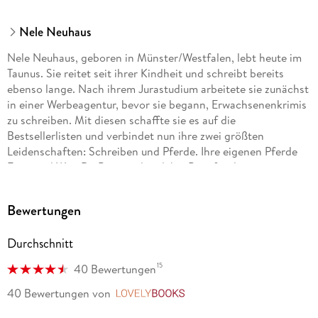
Nele Neuhaus
Nele Neuhaus, geboren in Münster/Westfalen, lebt heute im
Taunus. Sie reitet seit ihrer Kindheit und schreibt bereits
ebenso lange. Nach ihrem Jurastudium arbeitete sie zunächst
in einer Werbeagentur, bevor sie begann, Erwachsenenkrimis
zu schreiben. Mit diesen schaffte sie es auf die
Bestsellerlisten und verbindet nun ihre zwei größten
Leidenschaften: Schreiben und Pferde. Ihre eigenen Pferde
Fritzi und Won Da Pie standen dabei Pate für die
gleichnamigen vierbeinigen Romanfiguren.
Bewertungen
Durchschnitt
15
40 Bewertungen
40 Bewertungen
von
LovelyBooks