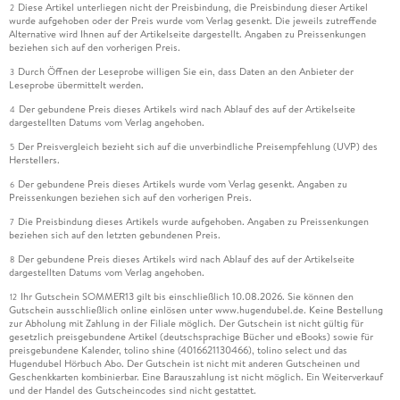
Diese Artikel unterliegen nicht der Preisbindung, die Preisbindung dieser Artikel
2
wurde aufgehoben oder der Preis wurde vom Verlag gesenkt. Die jeweils zutreffende
Alternative wird Ihnen auf der Artikelseite dargestellt. Angaben zu Preissenkungen
beziehen sich auf den vorherigen Preis.
Durch Öffnen der Leseprobe willigen Sie ein, dass Daten an den Anbieter der
3
Leseprobe übermittelt werden.
Der gebundene Preis dieses Artikels wird nach Ablauf des auf der Artikelseite
4
dargestellten Datums vom Verlag angehoben.
Der Preisvergleich bezieht sich auf die unverbindliche Preisempfehlung (UVP) des
5
Herstellers.
Der gebundene Preis dieses Artikels wurde vom Verlag gesenkt. Angaben zu
6
Preissenkungen beziehen sich auf den vorherigen Preis.
Die Preisbindung dieses Artikels wurde aufgehoben. Angaben zu Preissenkungen
7
beziehen sich auf den letzten gebundenen Preis.
Der gebundene Preis dieses Artikels wird nach Ablauf des auf der Artikelseite
8
dargestellten Datums vom Verlag angehoben.
Ihr Gutschein SOMMER13 gilt bis einschließlich 10.08.2026. Sie können den
12
Gutschein ausschließlich online einlösen unter www.hugendubel.de. Keine Bestellung
zur Abholung mit Zahlung in der Filiale möglich. Der Gutschein ist nicht gültig für
gesetzlich preisgebundene Artikel (deutschsprachige Bücher und eBooks) sowie für
preisgebundene Kalender, tolino shine (4016621130466), tolino select und das
Hugendubel Hörbuch Abo. Der Gutschein ist nicht mit anderen Gutscheinen und
Geschenkkarten kombinierbar. Eine Barauszahlung ist nicht möglich. Ein Weiterverkauf
und der Handel des Gutscheincodes sind nicht gestattet.