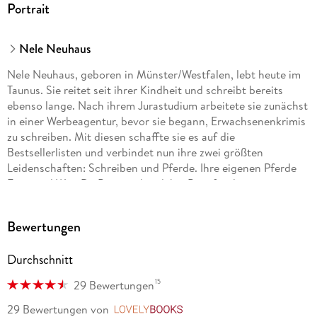
Portrait
Nele Neuhaus
Nele Neuhaus, geboren in Münster/Westfalen, lebt heute im
Taunus. Sie reitet seit ihrer Kindheit und schreibt bereits
ebenso lange. Nach ihrem Jurastudium arbeitete sie zunächst
in einer Werbeagentur, bevor sie begann, Erwachsenenkrimis
zu schreiben. Mit diesen schaffte sie es auf die
Bestsellerlisten und verbindet nun ihre zwei größten
Leidenschaften: Schreiben und Pferde. Ihre eigenen Pferde
Fritzi und Won Da Pie standen dabei Pate für die
gleichnamigen vierbeinigen Romanfiguren.
Bewertungen
Durchschnitt
15
29 Bewertungen
29 Bewertungen
von
LovelyBooks