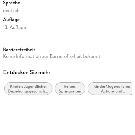
Sprache
deutsch
Auflage
13. Auflage
Seitenanzahl
320
Barrierefreiheit
Altersempfehlung
Keine Information zur Barrierefreiheit bekannt
ab 12 Jahre
Reihe
Entdecken Sie mehr
Elena - Ein Leben für Pferde, 6
Kinder/Jugendliche:
Reiten,
Kinder/Jugendliche:
Autor/Autorin
Beziehungsgeschichten
Springreiten
Action- und
Nele Neuhaus
- Romantik, Liebe
Abenteuergeschichten
oder Freundschaft
Verlag/Hersteller
Planet!
Produktart
gebunden