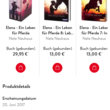
Elena - Ein Leben
Elena - Ein Leben
Elena - Ein Leben
für Pferde
für Pferde 8: Lebe
für Pferde 7: In
Nele Neuhaus
Nele Neuhaus
deinen Traum
letzter Sekunde
Nele Neuhaus
Buch (gebunden)
Buch (gebunden)
Buch (gebunden)
29,95 €
13,00 €
13,00 €
*
*
*
Produktdetails
Erscheinungsdatum
20. Juni 2017