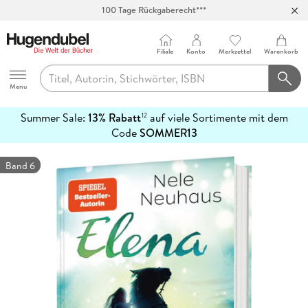
100 Tage Rückgaberecht***
Abholung in über 100 Filialen
Filiale
Konto
Merkzettel
Warenkorb
Hugendubel
Menu
Summer Sale:
13% Rabatt
auf viele Sortimente mit dem
12
mehr
Code
SOMMER13
erfahren
Band 6