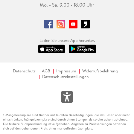
Mo. - Sa. 9.00 - 18.00 Uhr
Laden Sie unsere App herunter.
Datenschutz
AGB
Impressum
Widerrufsbelehrung
Datenschutzeinstellungen
Mängelexemplare sind Bücher mit leichten Beschädigungen, die das Lesen aber nicht
1
einschränken. Mängelexemplare sind durch einen Stempel als solche gekennzeichnet.
Die frühere Buchpreisbindung ist aufgehoben. Angaben zu Preissenkungen beziehen
sich auf den gebundenen Preis eines mangelfreien Exemplars.