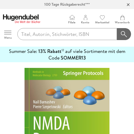
100 Tage Rückgaberecht***
Abholung in über 100 Filialen
Filiale
Konto
Merkzettel
Warenkorb
Hugendubel
Menu
Summer Sale:
13% Rabatt
auf viele Sortimente mit dem
12
mehr
Code
SOMMER13
erfahren