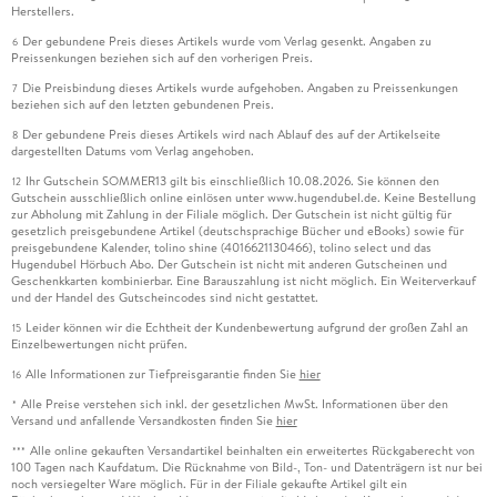
Herstellers.
Der gebundene Preis dieses Artikels wurde vom Verlag gesenkt. Angaben zu
6
Preissenkungen beziehen sich auf den vorherigen Preis.
Die Preisbindung dieses Artikels wurde aufgehoben. Angaben zu Preissenkungen
7
beziehen sich auf den letzten gebundenen Preis.
Der gebundene Preis dieses Artikels wird nach Ablauf des auf der Artikelseite
8
dargestellten Datums vom Verlag angehoben.
Ihr Gutschein SOMMER13 gilt bis einschließlich 10.08.2026. Sie können den
12
Gutschein ausschließlich online einlösen unter www.hugendubel.de. Keine Bestellung
zur Abholung mit Zahlung in der Filiale möglich. Der Gutschein ist nicht gültig für
gesetzlich preisgebundene Artikel (deutschsprachige Bücher und eBooks) sowie für
preisgebundene Kalender, tolino shine (4016621130466), tolino select und das
Hugendubel Hörbuch Abo. Der Gutschein ist nicht mit anderen Gutscheinen und
Geschenkkarten kombinierbar. Eine Barauszahlung ist nicht möglich. Ein Weiterverkauf
und der Handel des Gutscheincodes sind nicht gestattet.
Leider können wir die Echtheit der Kundenbewertung aufgrund der großen Zahl an
15
Einzelbewertungen nicht prüfen.
Alle Informationen zur Tiefpreisgarantie finden Sie
hier
16
Alle Preise verstehen sich inkl. der gesetzlichen MwSt. Informationen über den
*
Versand und anfallende Versandkosten finden Sie
hier
Alle online gekauften Versandartikel beinhalten ein erweitertes Rückgaberecht von
***
100 Tagen nach Kaufdatum. Die Rücknahme von Bild-, Ton- und Datenträgern ist nur bei
noch versiegelter Ware möglich. Für in der Filiale gekaufte Artikel gilt ein