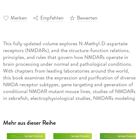
Merken
Empfehlen
Bewerten
This fully updated volume explores N-Methyl-D-aspartate
receptors (NMDARs), and the structure-function relations,
principles, and rules that govern how NMDARs operate in
brain processing under normal and pathological conditions.
With chapters from leading laboratories around the world,
this book examines the expression and purification of diverse
NMDA receptor subtypes, gene targeting and generation of
conditional NMDAR mutant mouse lines, studies of NMDARs
in zebrafish, electrophysiological studies, NMDARs modeling
in silico, drug development with artificial intelligence, and
much more. Written for the highly successful
Methods in
Molecular Biology
series, chapters include introductions to
Mehr aus dieser Reihe
their respective topics, lists of the necessary materials and
reagents, step-by-step and readily reproducible laboratory
protocols, and tips on troubleshooting and avoiding known