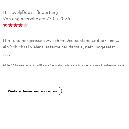
LovelyBooks-Bewertung
Von engineerwife
am
22.05.2026
Hin- und hergerissen zwischen Deutschland und Sizilien ...
ein Schicksal vieler Gastarbeiter damals, nett umgesetzt ...
¿¿¿¿
Mit "Nostalgia Siciliana" finde ich mich auf einmal mitten auf
Sizilien wieder, werde von der Sonne geblendet und kann die
duftenden Zitronenbäume förmlich riechen. Da ich selbst mit
meinem Mann vor noch gar nicht langer Zeit eine Rundreise
durch diesen wunderbaren Flecken Erde unternommen habe,
Weitere Bewertungen zeigen
brauchte ich beim Hören eigentlich nur die Augen schließen
und schon war ich dort. Doch den jungen Gianni, dessen
Eltern für ihn bestimmt haben, dass er der Kirche dienen soll,
hält nicht mehr dort. Neugierig geworden durch die
Erzählungen eines jungen deutschen Ehepaars wagt er den