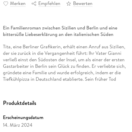
Merken
Empfehlen
Bewerten
Ein Familienroman zwischen Sizilien und Berlin und eine
bittersüße Liebeserklärung an den italienischen Süden
Tita, eine Berliner Grafikerin, erhält einen Anruf aus Sizilien,
der sie zurück in die Vergangenheit führt: Ihr Vater Gianni
verließ einst den Südosten der Insel, um als einer der ersten
Gastarbeiter in Berlin sein Glück zu finden. Er verliebte sich,
gründete eine Familie und wurde erfolgreich, indem er die
Tiefkühlpizza in Deutschland etablierte. Sein früher Tod
trübte Titas Kindheit und ließ Sizilien in ihrer Erinnerung
verblassen. Nun, 26 Jahre später, ist auch Titas Onkel
verstorben und hinterlässt ihr ein emotionales Erbe - das
Produktdetails
Landgut Magní, das Erinnerungen an sonnendurchglühte
Kindheitssommer weckt . . .
Erscheinungsdatum
Patrizia Di Stefano erzählt in diesem heiteren und
14. März 2024
melancholischen Roman vom Leben in der Fremde, von