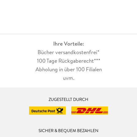
werden es für die Bewertung diesmal vier sonnige Sterne
verbunden mit einer Leseempfehlung an alle, die auch mal
wieder süditalienische Sonne auf der Haut spüren wollen.
Ihre Vorteile:
Bücher versandkostenfrei*
100 Tage Rückgaberecht***
Abholung in über 100 Filialen
uvm.
ZUGESTELLT DURCH
SICHER & BEQUEM BEZAHLEN