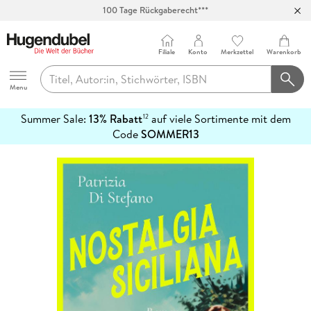
100 Tage Rückgaberecht***
Abholung in über 100 Filialen
Filiale
Konto
Merkzettel
Warenkorb
Hugendubel
Menu
Summer Sale:
13% Rabatt
auf viele Sortimente mit dem
12
mehr
Code
SOMMER13
erfahren