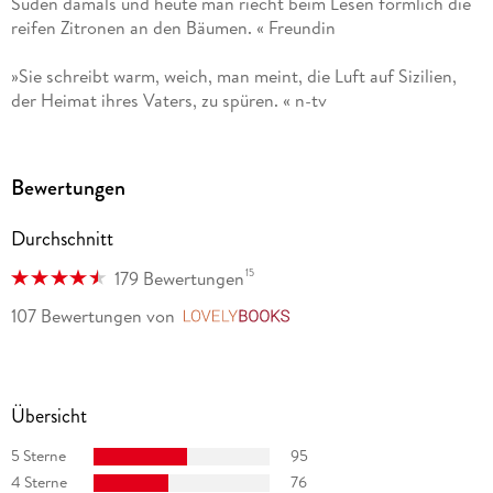
Süden damals und heute man riecht beim Lesen förmlich die
reifen Zitronen an den Bäumen. « Freundin
»Sie schreibt warm, weich, man meint, die Luft auf Sizilien,
der Heimat ihres Vaters, zu spüren. « n-tv
Nachrichtenfernsehen
»Der Autorin ist es gelungen, eine sehr authentische
Bewertungen
Erzählung zu schreiben, in der man sehr viel über die
italienische Kultur erfährt. « Jens Drummer Jens Drummer,
Durchschnitt
VDLiA - Deutsche Lehrer im Ausland
15
179 Bewertungen
»Eine bittersüße Liebeserklärung an den italienischen Süden.
107 Bewertungen
von
LovelyBooks
« RBB Fernsehen
»In Zeiten des europaweiten Rechtsrucks ist es der Autorin
wichtig, Brücken zu schlagen. « Eßlinger Zeitung
Übersicht
»Spannend und Berührend« Liane Maudus, Tölzer Kurier
5 Sterne
95
4 Sterne
76
»Ein Muss für alle Sizilien-Fans! « Claudia John,