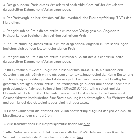
Der gebundene Preis dieses Artikels wird nach Ablauf des auf der Artikelseite
4
dargestellten Datums vom Verlag angehoben.
Der Preisvergleich bezieht sich auf die unverbindliche Preisempfehlung (UVP) des
5
Herstellers.
Der gebundene Preis dieses Artikels wurde vom Verlag gesenkt. Angaben zu
6
Preissenkungen beziehen sich auf den vorherigen Preis.
Die Preisbindung dieses Artikels wurde aufgehoben. Angaben zu Preissenkungen
7
beziehen sich auf den letzten gebundenen Preis.
Der gebundene Preis dieses Artikels wird nach Ablauf des auf der Artikelseite
8
dargestellten Datums vom Verlag angehoben.
Ihr Gutschein SOMMER13 gilt bis einschließlich 10.08.2026. Sie können den
12
Gutschein ausschließlich online einlösen unter www.hugendubel.de. Keine Bestellung
zur Abholung mit Zahlung in der Filiale möglich. Der Gutschein ist nicht gültig für
gesetzlich preisgebundene Artikel (deutschsprachige Bücher und eBooks) sowie für
preisgebundene Kalender, tolino shine (4016621130466), tolino select und das
Hugendubel Hörbuch Abo. Der Gutschein ist nicht mit anderen Gutscheinen und
Geschenkkarten kombinierbar. Eine Barauszahlung ist nicht möglich. Ein Weiterverkauf
und der Handel des Gutscheincodes sind nicht gestattet.
Leider können wir die Echtheit der Kundenbewertung aufgrund der großen Zahl an
15
Einzelbewertungen nicht prüfen.
Alle Informationen zur Tiefpreisgarantie finden Sie
hier
16
Alle Preise verstehen sich inkl. der gesetzlichen MwSt. Informationen über den
*
Versand und anfallende Versandkosten finden Sie
hier