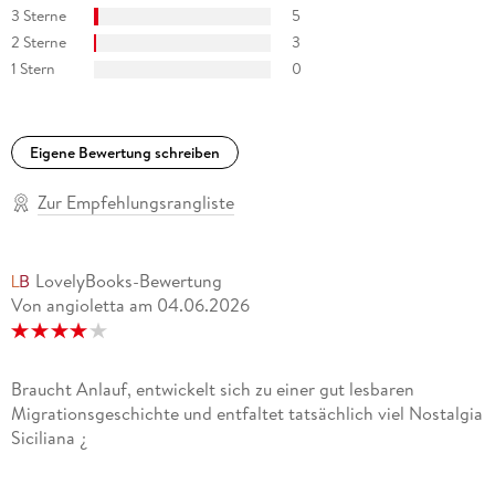
3 Sterne
5
Buchprofile/Medienprofile
2 Sterne
3
1 Stern
0
Eigene Bewertung schreiben
Zur Empfehlungsrangliste
LovelyBooks-Bewertung
Von angioletta
am
04.06.2026
Braucht Anlauf, entwickelt sich zu einer gut lesbaren
Migrationsgeschichte und entfaltet tatsächlich viel Nostalgia
Siciliana ¿