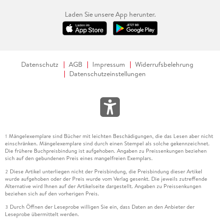
Laden Sie unsere App herunter.
Datenschutz
AGB
Impressum
Widerrufsbelehrung
Datenschutzeinstellungen
Mängelexemplare sind Bücher mit leichten Beschädigungen, die das Lesen aber nicht
1
einschränken. Mängelexemplare sind durch einen Stempel als solche gekennzeichnet.
Die frühere Buchpreisbindung ist aufgehoben. Angaben zu Preissenkungen beziehen
sich auf den gebundenen Preis eines mangelfreien Exemplars.
Diese Artikel unterliegen nicht der Preisbindung, die Preisbindung dieser Artikel
2
wurde aufgehoben oder der Preis wurde vom Verlag gesenkt. Die jeweils zutreffende
Alternative wird Ihnen auf der Artikelseite dargestellt. Angaben zu Preissenkungen
beziehen sich auf den vorherigen Preis.
Durch Öffnen der Leseprobe willigen Sie ein, dass Daten an den Anbieter der
3
Leseprobe übermittelt werden.