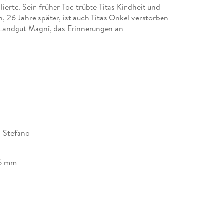
ierte. Sein früher Tod trübte Titas Kindheit und
un, 26 Jahre später, ist auch Titas Onkel verstorben
s Landgut Magní, das Erinnerungen an
 .
en und melancholischen Roman vom Leben in der
ens.
i Stefano
36 mm