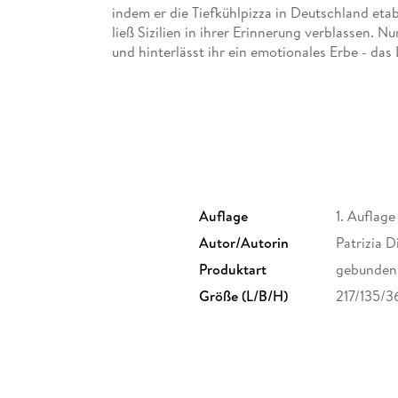
indem er die Tiefkühlpizza in Deutschland etabl
ließ Sizilien in ihrer Erinnerung verblassen. N
und hinterlässt ihr ein emotionales Erbe - da
sonnendurchglühte Kindheitssommer weckt . .
Patrizia Di Stefano erzählt in diesem heiter
Fremde, von Heimweh und der Schönheit Sizili
Auflage
1. Auflage
Autor/Autorin
Patrizia D
Produktart
gebunden
Größe (L/B/H)
217/135/