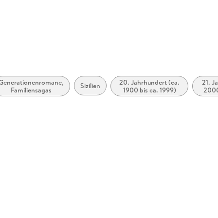
Generationenromane,
20. Jahrhundert (ca.
21. J
Sizilien
Familiensagas
1900 bis ca. 1999)
2000