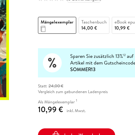
Fremdsprachige Bücher
n Lernhilfen
 Jugendbücher
eiber
Hörbuch Downloads im Bundle
cher
 Vergleich
 Puzzlezubehör
Lernen
New Adult
STABILO
Taschenbücher
hilfen
hriller
 Backen
er
lender
Ratgeber
Mängelexemplar
Taschenbuch
eBook epu
op
hriller
Romance
14,00 €
10,99 €
Sachbücher
precher:innen
Science Fiction
Fremdsprachige Bücher
Sparen Sie zusätzlich 13%
auf 
12
Artikel mit dem Gutscheincode
SOMMER13
Statt
24,00 €
Vergleich zum gebundenen Ladenpreis
1
Als Mängelexemplar
10,99 €
inkl. Mwst.