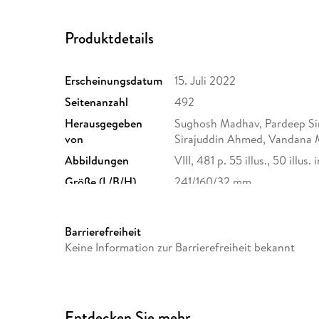
Produktdetails
Erscheinungsdatum
15. Juli 2022
Seitenanzahl
492
Herausgegeben
Sughosh Madhav, Pardeep Si
von
Sirajuddin Ahmed, Vandana 
Abbildungen
VIII, 481 p. 55 illus., 50 illus. 
Größe (L/B/H)
241/160/32 mm
Herstelleradresse
Springer Nature Customer S
Europaplatz 3, 69115 Heidelb
Barrierefreiheit
ProductSafety@springernat
Keine Information zur Barrierefreiheit bekannt
Entdecken Sie mehr