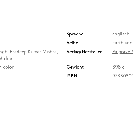
Sprache
englisch
Reihe
Earth and
ngh, Pradeep Kumar Mishra,
Verlag/Hersteller
Palgrave 
Mishra
in color.
Gewicht
898 g
ISBN
9783030
ervice Center GmbH,
erg,
ure.com