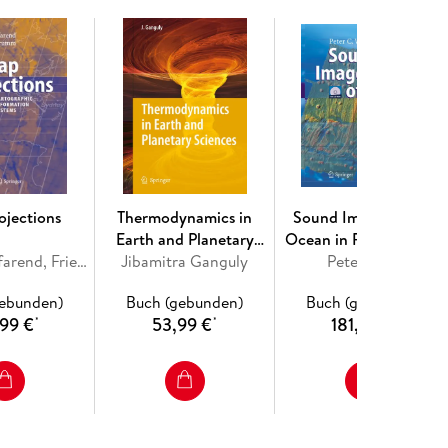
industrial wastewater. - 2- Adsorptive remediation
rganic matter in wastewater. - 4-Microbial
ion of wastewater. - 6- Advance oxidation
plication of nanomaterials for the remediation of
f wastewater. - 9- Gravity
Sandbank filtration techniques for wastewater
emediation of wastewater. - 12- Sterilization
vancement in nutrients removal from wastewater. -
r. - 15-Legislation and industrial responsibilities
t.
ojections
Thermodynamics in
Sound Images of the
Earth and Planetary
Ocean in Research and
Erik W. Grafarend, Friedrich W. Krumm
Jibamitra Ganguly
Sciences
Monitoring, w. CD-RO
Peter Wille
gebunden)
Buch (gebunden)
Buch (gebunden)
,99 €
53,99 €
181,99 €
*
*
*