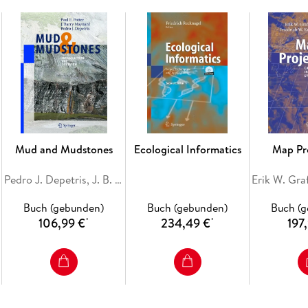
1-Chemical characterization of municipal and 
of wastewater. - 3-Enzymatic degradation of o
degradation of wastewater. - 5-Phytoremediat
techniques for wastewater remediation. - 7-Ap
wastewater. - 8-Membrane-based remediation o
separation/sedimentation of wastewater. - 10-
treatment. - 11- Constructed wetlands for the r
techniques of the wastewater. - 13-Recent ad
14-Recovery and reuse of metals from wastewate
for discharge of wastewater in the environmen
Mud and Mudstones
Ecological Informatics
Map Pr
Pedro J. Depetris, J. B. Maynard, Paul E. Potter
Buch (gebunden)
Buch (gebunden)
Buch (
106,99 €
234,49 €
197
*
*