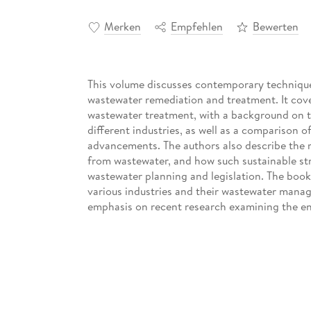
Merken
Empfehlen
Bewerten
This volume discusses contemporary techniques
wastewater remediation and treatment. It cove
wastewater treatment, with a background on t
different industries, as well as a comparison 
advancements. The authors also describe the r
from wastewater, and how such sustainable str
wastewater planning and legislation. The book 
various industries and their wastewater manag
emphasis on recent research examining the en
be of interest to students, teachers, and rese
remediation, wastewater management-based N
legislation of industrial operations.
Inhaltsverzeichnis