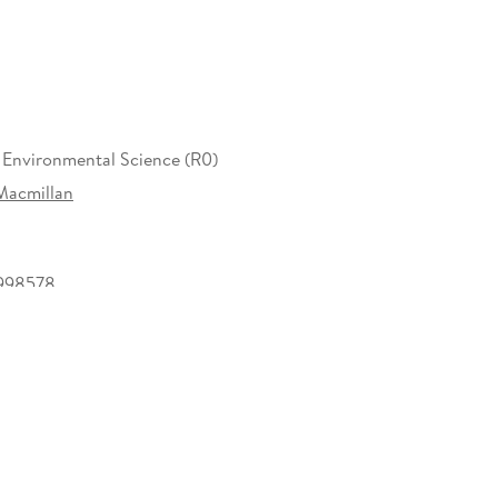
 Environmental Science (R0)
Macmillan
998578