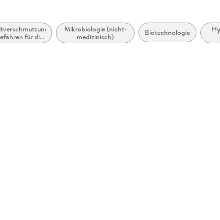
tverschmutzung
Mikrobiologie (nicht-
Hy
Biotechnologie
efahren für die
medizinisch)
Umwelt