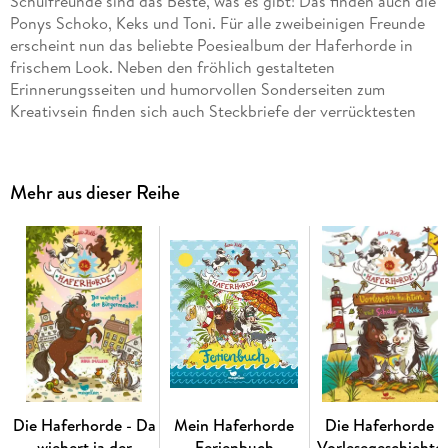
Schulfreunde sind das Beste, was es gibt! Das finden auch die
Ponys Schoko, Keks und Toni. Für alle zweibeinigen Freunde
erscheint nun das beliebte Poesiealbum der Haferhorde in
frischem Look. Neben den fröhlich gestalteten
Erinnerungsseiten und humorvollen Sonderseiten zum
Kreativsein finden sich auch Steckbriefe der verrücktesten
Ponys der Welt.
Mehr aus dieser Reihe
Die Haferhorde - Da
Mein Haferhorde
Die Haferhorde -
wiehert ja der
Ferienbuch
Vorlesegeschichte