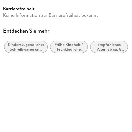
ab 8 Jahre
Barrierefreiheit
Reihe
Keine Information zur Barrierefreiheit bekannt
Die Haferhorde
Autor/Autorin
Entdecken Sie mehr
Suza Kolb
Kinder/Jugendliche:
Frühe Kindheit /
empfohlenes
Illustrationen
Schreibwaren und
Frühkindliche
Alter: ab ca. 8
Nina Dulleck
Diverses
Bildung
Jahre
Verlag/Hersteller
Magellan GmbH
Produktart
gebunden
Gewicht
394 g
Größe (L/B/H)
191/166/17 mm
ISBN