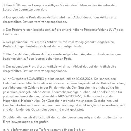
Durch Öffnen der Leseprobe willigen Sie ein, dass Daten an den Anbieter der
3
Leseprobe übermittelt werden.
Der gebundene Preis dieses Artikels wird nach Ablauf des auf der Artikelseite
4
dargestellten Datums vom Verlag angehoben.
Der Preisvergleich bezieht sich auf die unverbindliche Preisempfehlung (UVP) des
5
Herstellers.
Der gebundene Preis dieses Artikels wurde vom Verlag gesenkt. Angaben zu
6
Preissenkungen beziehen sich auf den vorherigen Preis.
Die Preisbindung dieses Artikels wurde aufgehoben. Angaben zu Preissenkungen
7
beziehen sich auf den letzten gebundenen Preis.
Der gebundene Preis dieses Artikels wird nach Ablauf des auf der Artikelseite
8
dargestellten Datums vom Verlag angehoben.
Ihr Gutschein SOMMER13 gilt bis einschließlich 10.08.2026. Sie können den
12
Gutschein ausschließlich online einlösen unter www.hugendubel.de. Keine Bestellung
zur Abholung mit Zahlung in der Filiale möglich. Der Gutschein ist nicht gültig für
gesetzlich preisgebundene Artikel (deutschsprachige Bücher und eBooks) sowie für
preisgebundene Kalender, tolino shine (4016621130466), tolino select und das
Hugendubel Hörbuch Abo. Der Gutschein ist nicht mit anderen Gutscheinen und
Geschenkkarten kombinierbar. Eine Barauszahlung ist nicht möglich. Ein Weiterverkauf
und der Handel des Gutscheincodes sind nicht gestattet.
Leider können wir die Echtheit der Kundenbewertung aufgrund der großen Zahl an
15
Einzelbewertungen nicht prüfen.
Alle Informationen zur Tiefpreisgarantie finden Sie
hier
16