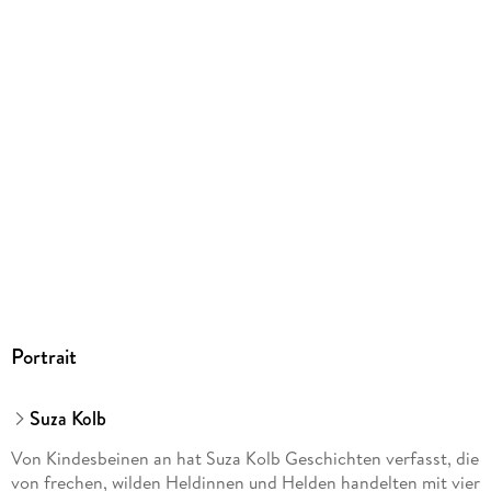
9783734840777
Herstelleradresse
Magellan GmbH & Co. KG, Dr.-Robert-Pfleger-Straße 6,
96052 Bamberg, produktsicherheit@magellanverlag.de
Portrait
Suza Kolb
Von Kindesbeinen an hat Suza Kolb Geschichten verfasst, die
von frechen, wilden Heldinnen und Helden handelten mit vier