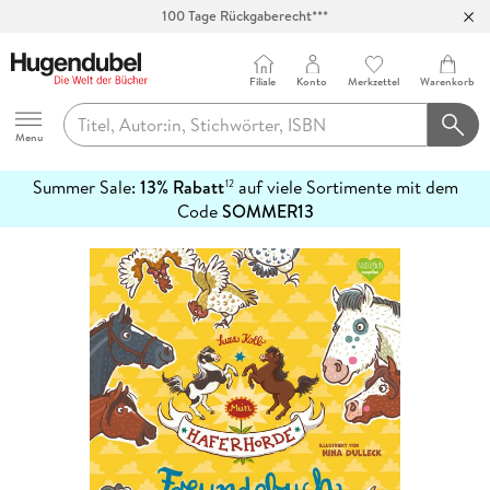
100 Tage Rückgaberecht***
Abholung in über 100 Filialen
Filiale
Konto
Merkzettel
Warenkorb
Hugendubel
Menu
Summer Sale:
13% Rabatt
auf viele Sortimente mit dem
12
mehr
Code
SOMMER13
erfahren