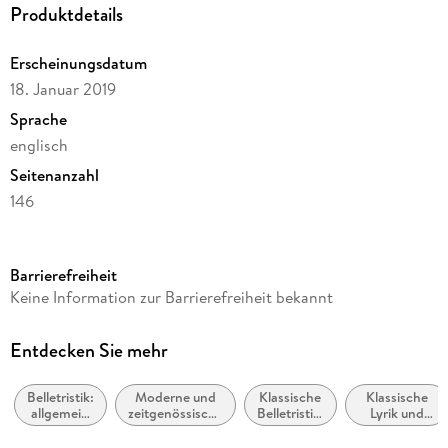
Produktdetails
Erscheinungsdatum
18. Januar 2019
Sprache
englisch
Seitenanzahl
146
Reihe
Oxford World's Classics
Barrierefreiheit
Autor/Autorin
Keine Information zur Barrierefreiheit bekannt
Virginia Woolf
Verlag/Hersteller
Entdecken Sie mehr
Ancient Wisdom Publications
Belletristik:
Moderne und
Klassische
Klassische
Produktart
allgemein
zeitgenössische
Belletristik:
Lyrik und
gebunden
und
Belletristik:
allgemein
Dichtung
literarisch,
allgemein und
und
(vor dem 20.