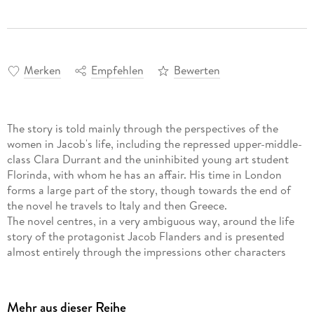
Merken
Empfehlen
Bewerten
The story is told mainly through the perspectives of the
women in Jacob's life, including the repressed upper-middle-
class Clara Durrant and the uninhibited young art student
Florinda, with whom he has an affair. His time in London
forms a large part of the story, though towards the end of
the novel he travels to Italy and then Greece.
The novel centres, in a very ambiguous way, around the life
story of the protagonist Jacob Flanders and is presented
almost entirely through the impressions other characters
have of Jacob. Thus, although it could be said that the book
is primarily a character study and has little in the way of plot
or background, the narrative is constructed with a void in
Mehr aus dieser Reihe
place of the central character if, indeed, the novel can be