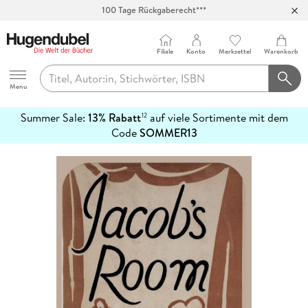
100 Tage Rückgaberecht***
Abholung in über 100 Filialen
Filiale
Konto
Merkzettel
Warenkorb
Hugendubel
Menu
Summer Sale:
13% Rabatt
auf viele Sortimente mit dem
12
mehr
Code
SOMMER13
erfahren