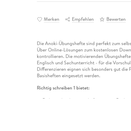
Merken
Empfehlen
Bewerten
Die Anoki-Übungshefte sind perfekt zum selbs
Über Online-Lösungen zum kostenlosen Downlo
kontrollieren. Die motivierenden Übungshefte 
Englisch und Sachunterricht - für die Vorschul
Differenzieren eignen sich besonders gut die 
Basisheften eingesetzt werden.
Richtig schreiben 1 bietet:
Richtigschreiben von Anfang anmit Rechtsc
Aufgaben zu den Strategien "Silben schwinge
klein?","Verlängern" und "Ableiten".
Mach-Pause-Seiten mit Rätseln, Such- und 