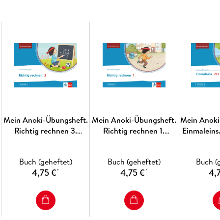
Teste-dich-Seiten zur Lernstandsermittlung
Dieses Heft ist auch als Förderheft erhältlich.
Jetzt mehr erfahren über die Anoki-Übungshef
Mein Anoki-Übungsheft.
Mein Anoki-Übungsheft.
Mein Anoki
Richtig rechnen 3.
Richtig rechnen 1.
Einmaleins
Übungsheft Klasse 3
Übungsheft Klasse 1
Klas
Buch (geheftet)
Buch (geheftet)
Buch (
4,75 €
4,75 €
4,
*
*