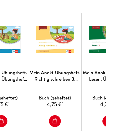
.
te: www. klett. de/anoki
-Übungsheft.
Mein Anoki-Übungsheft.
Mein Anoki-Übungsheft
. Übungsheft
Richtig schreiben 3.
Lesen. Übungsheft
se 2/3
Übungsheft Klasse 3
Klasse 3
geheftet)
Buch (geheftet)
Buch (geheftet)
75 €
4,75 €
4,75 €
*
*
*