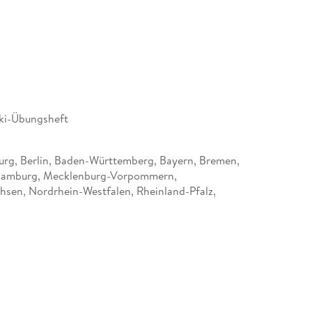
ki-Übungsheft
rg, Berlin, Baden-Württemberg, Bayern, Bremen,
Hamburg, Mecklenburg-Vorpommern,
hsen, Nordrhein-Westfalen, Rheinland-Pfalz,
-Holstein, Saarland, Sachsen, Sachsen-Anhalt,