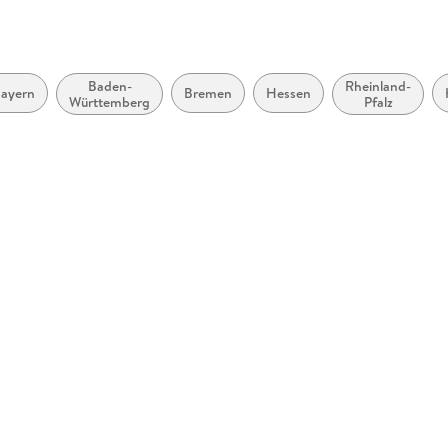
Herstelleradresse
Ernst Kle
Stuttgart
Baden-
Rheinland-
ayern
Bremen
Hessen
Württemberg
Pfalz