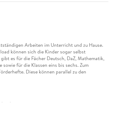
tständigen Arbeiten im Unterricht und zu Hause.
ad können sich die Kinder sogar selbst
gibt es für die Fächer Deutsch, DaZ, Mathematik,
e sowie für die Klassen eins bis sechs. Zum
Förderhefte. Diese können parallel zu den
hreibstrategien,
n","Kurzer Selbstlaut", "Groß oder
Ausmalbildern,