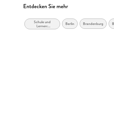
Entdecken Sie mehr
ISBN
9783121621439
Schule und
Berlin
Brandenburg
B
Lernen:
Erstsprache:
Schreibkompetenz