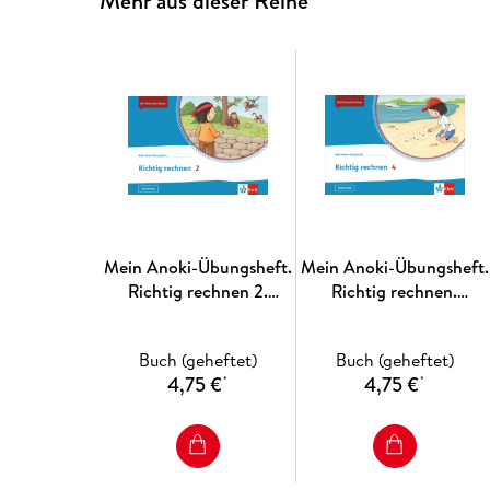
Mehr aus dieser Reihe
Mein Anoki-Übungsheft.
Mein Anoki-Übungsheft.
Richtig rechnen 2.
Richtig rechnen.
Übungsheft Klasse 2
Übungsheft Klasse 4
Buch (geheftet)
Buch (geheftet)
4,75 €
4,75 €
*
*