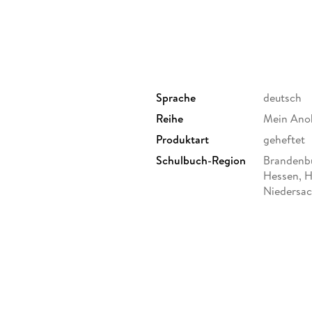
Sprache
deutsch
Reihe
Mein Ano
Produktart
geheftet
Schulbuch-Region
Brandenbu
Hessen, 
Niedersac
Schleswig
Thüringen
ufe bzw. Klasse 5/6 an
Gewicht
82 g
Brandenburg, Sekundarschule
d Realschularten),
Sonstiges
geheftet