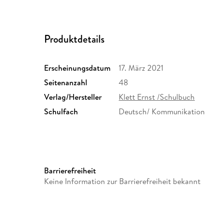
Produktdetails
Erscheinungsdatum
17. März 2021
Seitenanzahl
48
Verlag/Hersteller
Klett Ernst /Schulbuch
Schulfach
Deutsch/ Kommunikation
Schulform
Grundschule, Orientierungsst
Barrierefreiheit
Grundschulen in Berlin und 
Keine Information zur Barrierefreiheit bekannt
(alle kombinierten Haupt- un
Schulformübergreifend
Größe (L/B/H)
218/148/7 mm