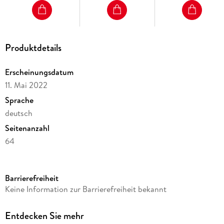
Produktdetails
Erscheinungsdatum
11. Mai 2022
Sprache
deutsch
Seitenanzahl
64
Reihe
Mein Anoki-Übungsheft
Barrierefreiheit
Verlag/Hersteller
Keine Information zur Barrierefreiheit bekannt
Klett Ernst /Schulbuch
Produktart
Entdecken Sie mehr