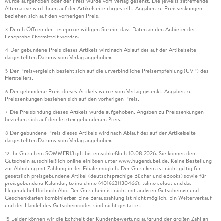
wurde aufgehoben oder der Preis wurde vom Verlag gesenkt. Die jeweils zutreffende
Alternative wird Ihnen auf der Artikelseite dargestellt. Angaben zu Preissenkungen
beziehen sich auf den vorherigen Preis.
Durch Öffnen der Leseprobe willigen Sie ein, dass Daten an den Anbieter der
3
Leseprobe übermittelt werden.
Der gebundene Preis dieses Artikels wird nach Ablauf des auf der Artikelseite
4
dargestellten Datums vom Verlag angehoben.
Der Preisvergleich bezieht sich auf die unverbindliche Preisempfehlung (UVP) des
5
Herstellers.
Der gebundene Preis dieses Artikels wurde vom Verlag gesenkt. Angaben zu
6
Preissenkungen beziehen sich auf den vorherigen Preis.
Die Preisbindung dieses Artikels wurde aufgehoben. Angaben zu Preissenkungen
7
beziehen sich auf den letzten gebundenen Preis.
Der gebundene Preis dieses Artikels wird nach Ablauf des auf der Artikelseite
8
dargestellten Datums vom Verlag angehoben.
Ihr Gutschein SOMMER13 gilt bis einschließlich 10.08.2026. Sie können den
12
Gutschein ausschließlich online einlösen unter www.hugendubel.de. Keine Bestellung
zur Abholung mit Zahlung in der Filiale möglich. Der Gutschein ist nicht gültig für
gesetzlich preisgebundene Artikel (deutschsprachige Bücher und eBooks) sowie für
preisgebundene Kalender, tolino shine (4016621130466), tolino select und das
Hugendubel Hörbuch Abo. Der Gutschein ist nicht mit anderen Gutscheinen und
Geschenkkarten kombinierbar. Eine Barauszahlung ist nicht möglich. Ein Weiterverkauf
und der Handel des Gutscheincodes sind nicht gestattet.
Leider können wir die Echtheit der Kundenbewertung aufgrund der großen Zahl an
15