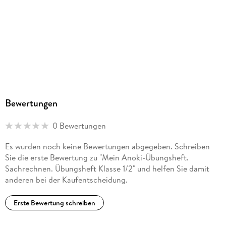
Sonstiges
geheftet
ISBN
9783121620920
Herstelleradresse
Ernst Klett Verlag GmbH, Rotebühlstraße 77, 70178
Stuttgart, Deutschland, produktsicherheit@klett.de
Bewertungen
0 Bewertungen
Es wurden noch keine Bewertungen abgegeben. Schreiben
Sie die erste Bewertung zu "Mein Anoki-Übungsheft.
Sachrechnen. Übungsheft Klasse 1/2" und helfen Sie damit
anderen bei der Kaufentscheidung.
Erste Bewertung schreiben