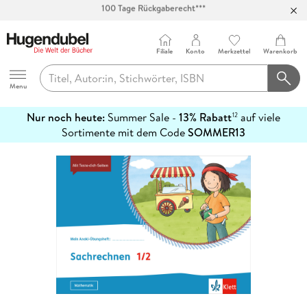
Abholung in über 100 Filialen
Filiale
Konto
Merkzettel
Warenkorb
Hugendubel
Menu
Nur noch heute:
Summer Sale -
13% Rabatt
auf viele
12
mehr
Sortimente mit dem Code
SOMMER13
erfahren