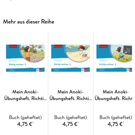
Sachrechnen bietet:
Mehr aus dieser Reihe
anschauliche Einführung aller Größenbereichefür Klasse 1
und 2,
Ansprechende Rechengeschichten mit Bildern undTexten,
selbstständiges Bearbeiten durch einfache
Arbeitsaufträge.
Jetzt mehr erfahren über die Anoki-Übungshefte: www. klett.
de/anoki
Mein Anoki-
Mein Anoki-
Mein Anoki-
Übungsheft. Richtig
Übungsheft. Richtig
Übungsheft. Richti
rechnen 2.
rechnen.
rechnen 3.
Übungsheft Klasse 2
Übungsheft Klasse 4
Übungsheft Klasse 
Buch (geheftet)
Buch (geheftet)
Buch (geheftet)
4,75 €
4,75 €
4,75 €
*
*
*