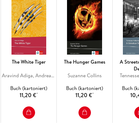
The White Tiger
The Hunger Games
A Stree
De
Aravind Adiga, Andreas Petermeier
Suzanne Collins
Tennesse
Buch (kartoniert)
Buch (kartoniert)
Buch (k
11,20 €
11,20 €
10,
*
*