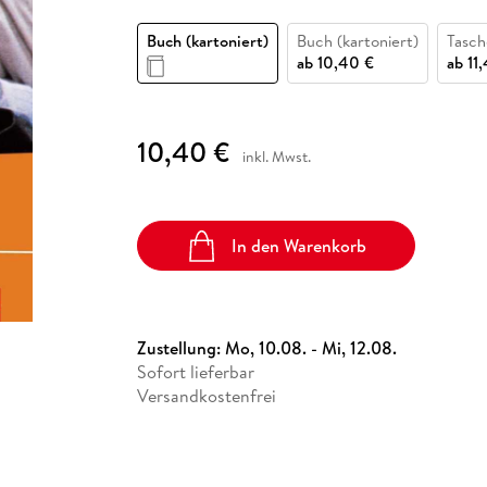
Fremdsprachige Bücher
n Lernhilfen
 Jugendbücher
eiber
Hörbuch Downloads im Bundle
cher
 Vergleich
 Puzzlezubehör
Lernen
New Adult
STABILO
Taschenbücher
Buch (kartoniert)
Buch (kartoniert)
Tasc
hilfen
hriller
 Backen
er
lender
Ratgeber
ab
10,40 €
ab
11
op
hriller
Romance
Sachbücher
10,40 €
precher:innen
inkl. Mwst.
Science Fiction
Fremdsprachige Bücher
In den Warenkorb
Zustellung:
Mo, 10.08. - Mi, 12.08.
Sofort lieferbar
Versandkostenfrei