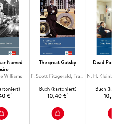
tcar Named
The great Gatsby
Dead Poets Society
sire
e Williams
F. Scott Fitzgerald, Francis Scott Fitzgerald
N. H. Kleinbaum, Nancy H. Kleinbaum
artoniert)
Buch (kartoniert)
Buch (kartoniert)
40 €
10,40 €
10,70 €
*
*
*