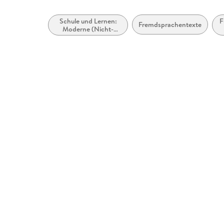
Schule und Lernen:
F
Fremdsprachentexte
Moderne (Nicht-
Mutter- oder Zweit-)
Sprachen:
Schulausgaben
literarischer Texte