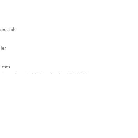
 deutsch
ler
12 mm
tt Sprachen GmbH, Rotebühlstr. 77, 70178
, Kundenservice, kundenservice@klett-sprachen.de