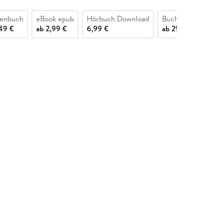
henbuch
eBook epub
Hörbuch Download
Buch (gebunden)
,49 €
ab
2,99 €
6,99 €
ab
29,49 €