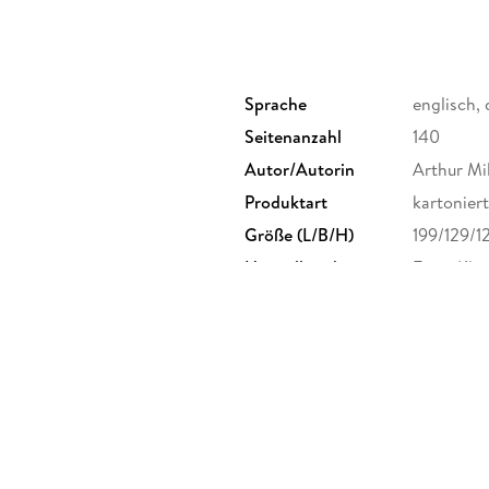
Sprache
englisch,
Seitenanzahl
140
Autor/Autorin
Arthur Mil
Produktart
kartoniert
Größe (L/B/H)
199/129/
Herstelleradresse
Ernst Kle
Stuttgart