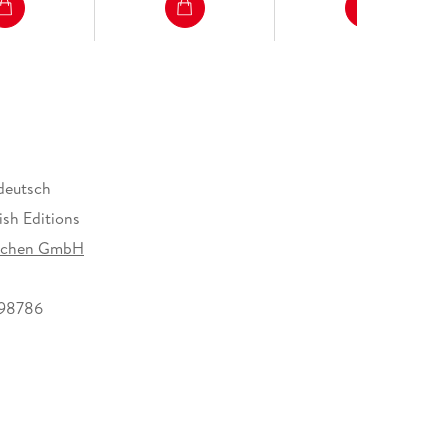
 deutsch
ish Editions
rachen GmbH
98786