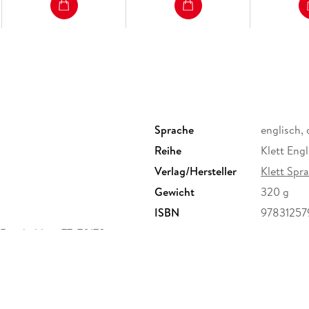
Sprache
englisch,
Reihe
Klett Engl
Verlag/Hersteller
Klett Sp
Gewicht
320 g
ISBN
97831257
Rotebühlstr. 77, 70178
undenservice@klett-sprachen.de