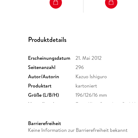
Produktdetails
Erscheinungsdatum
21. Mai 2012
Seitenanzahl
296
Autor/Autorin
Kazuo Ishiguro
Produktart
kartoniert
Größe (L/B/H)
196/126/16 mm
Herstelleradresse
Ernst Klett Sprachen GmbH, 
Stuttgart, Kundenservice, k
Barrierefreiheit
Keine Information zur Barrierefreiheit bekannt