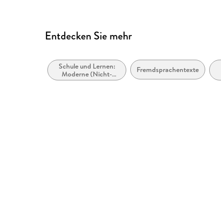
Entdecken Sie mehr
Schule und Lernen:
Fremdsprachentexte
Moderne (Nicht-
Mutter- oder Zweit-)
B
Sprachen:
Schulausgaben
literarischer Texte