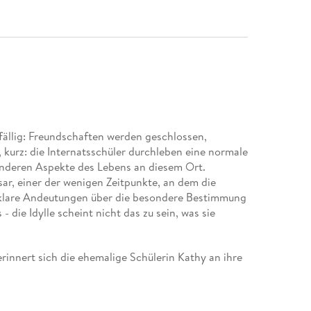
fällig: Freundschaften werden geschlossen,
kurz: die Internatsschüler durchleben eine normale
anderen Aspekte des Lebens an diesem Ort.
sar, einer der wenigen Zeitpunkte, an dem die
nklare Andeutungen über die besondere Bestimmung
- die Idylle scheint nicht das zu sein, was sie
rinnert sich die ehemalige Schülerin Kathy an ihre
langsam das dunkle Geheimnis zu entüllen, das