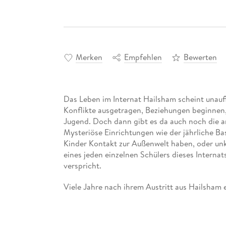
Merken
Empfehlen
Bewerten
Das Leben im Internat Hailsham scheint unauf
Konflikte ausgetragen, Beziehungen beginnen, 
Jugend. Doch dann gibt es da auch noch die 
Mysteriöse Einrichtungen wie der jährliche Ba
Kinder Kontakt zur Außenwelt haben, oder u
eines jeden einzelnen Schülers dieses Internats 
verspricht.
Viele Jahre nach ihrem Austritt aus Hailsham e
Zeit dort und beginnt für sich und den Leser 
diesen Ort umgibt.