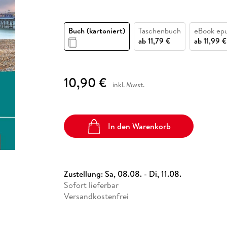
Fremdsprachige Bücher
n Lernhilfen
 Jugendbücher
eiber
Hörbuch Downloads im Bundle
cher
 Vergleich
 Puzzlezubehör
Lernen
New Adult
STABILO
Taschenbücher
hilfen
hriller
 Backen
er
lender
Ratgeber
Buch (kartoniert)
Taschenbuch
eBook ep
op
ab
11,79 €
ab
11,99 €
hriller
Romance
Sachbücher
precher:innen
Science Fiction
10,90 €
inkl. Mwst.
Fremdsprachige Bücher
In den Warenkorb
Zustellung:
Sa, 08.08. - Di, 11.08.
Sofort lieferbar
Versandkostenfrei