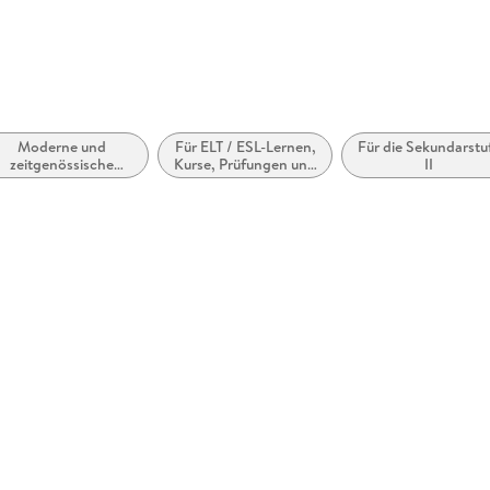
Moderne und
Für ELT / ESL-Lernen,
Für die Sekundarstu
zeitgenössische
Kurse, Prüfungen und
II
elletristik: allgemein
Zertifikate
und literarisch