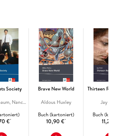
netic engineering and medical ethics
und
Growing up
ts Society
Brave New World
Thirteen Reasons Why
N. H. Kleinbaum, Nancy H. Kleinbaum
Aldous Huxley
Jay Asher
artoniert)
Buch (kartoniert)
Buch (kartoniert)
70 €
10,90 €
11,20 €
*
*
*