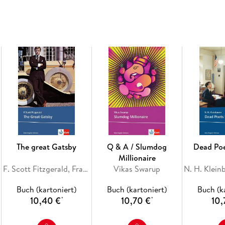
Abiturempfehlung zu den Themenbereichen
Ge
The great Gatsby
Q & A / Slumdog
Dead Poe
Millionaire
F. Scott Fitzgerald, Francis Scott Fitzgerald
Vikas Swarup
Buch (kartoniert)
Buch (kartoniert)
Buch (k
10,40 €
10,70 €
10,
*
*