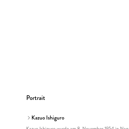
Portrait
Kazuo Ishiguro
Kazuo Ishiguro wurde am 8. November 1954 in Nagas