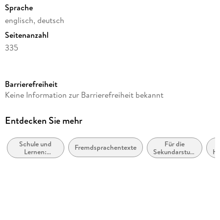
Sprache
englisch, deutsch
Seitenanzahl
335
Reihe
Klett English Editions
Barrierefreiheit
Autor/Autorin
Keine Information zur Barrierefreiheit bekannt
Vikas Swarup
Weitere Beteiligte
Entdecken Sie mehr
Rona McGeoch, Frauke Vieregge
Schule und
Für die
Verlag/Hersteller
Fremdsprachentexte
Lernen:
Sekundarstufe
Ho
Klett Sprachen GmbH
Moderne
II
(Nicht-Mutter-
Produktart
oder Zweit-)
Sprachen:
kartoniert
Schulausgaben
literarischer
Gewicht
Texte
356 g