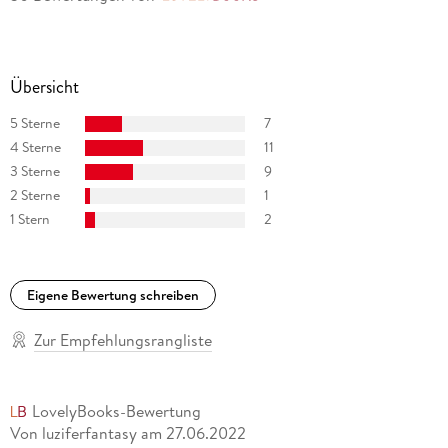
Südafrika. Er ist verheiratet und hat zwei Kinder.
Übersicht
5 Sterne
7
4 Sterne
11
3 Sterne
9
2 Sterne
1
1 Stern
2
Eigene Bewertung schreiben
Zur Empfehlungsrangliste
LovelyBooks-Bewertung
Von luziferfantasy
am
27.06.2022