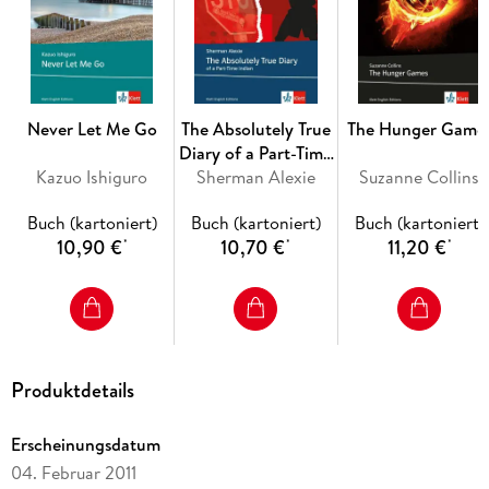
Abiturempfehlung zum Themenbereich
India
Never Let Me Go
The Absolutely True
The Hunger Game
Diary of a Part-Time
Kazuo Ishiguro
Sherman Alexie
Indian
Suzanne Collins
Buch (kartoniert)
Buch (kartoniert)
Buch (kartoniert)
10,90 €
10,70 €
11,20 €
*
*
*
Produktdetails
Erscheinungsdatum
04. Februar 2011