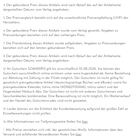
Der gebundene Preis dieses Artikels wird nach Ablauf des auf der Artikelseite
4
dargestellten Datums vom Verlag angehoben.
Der Preisvergleich bezieht sich auf die unverbindliche Preisempfehlung (UVP) des
5
Herstellers.
Der gebundene Preis dieses Artikels wurde vom Verlag gesenkt. Angaben zu
6
Preissenkungen beziehen sich auf den vorherigen Preis.
Die Preisbindung dieses Artikels wurde aufgehoben. Angaben zu Preissenkungen
7
beziehen sich auf den letzten gebundenen Preis.
Der gebundene Preis dieses Artikels wird nach Ablauf des auf der Artikelseite
8
dargestellten Datums vom Verlag angehoben.
Ihr Gutschein SOMMER13 gilt bis einschließlich 10.08.2026. Sie können den
12
Gutschein ausschließlich online einlösen unter www.hugendubel.de. Keine Bestellung
zur Abholung mit Zahlung in der Filiale möglich. Der Gutschein ist nicht gültig für
gesetzlich preisgebundene Artikel (deutschsprachige Bücher und eBooks) sowie für
preisgebundene Kalender, tolino shine (4016621130466), tolino select und das
Hugendubel Hörbuch Abo. Der Gutschein ist nicht mit anderen Gutscheinen und
Geschenkkarten kombinierbar. Eine Barauszahlung ist nicht möglich. Ein Weiterverkauf
und der Handel des Gutscheincodes sind nicht gestattet.
Leider können wir die Echtheit der Kundenbewertung aufgrund der großen Zahl an
15
Einzelbewertungen nicht prüfen.
Alle Informationen zur Tiefpreisgarantie finden Sie
hier
16
Alle Preise verstehen sich inkl. der gesetzlichen MwSt. Informationen über den
*
Versand und anfallende Versandkosten finden Sie
hier