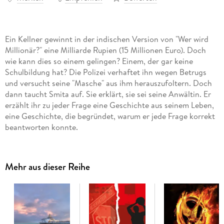
Ein Kellner gewinnt in der indischen Version von "Wer wird
Millionär?" eine Milliarde Rupien (15 Millionen Euro). Doch
wie kann dies so einem gelingen? Einem, der gar keine
Schulbildung hat? Die Polizei verhaftet ihn wegen Betrugs
und versucht seine "Masche" aus ihm herauszufoltern. Doch
dann taucht Smita auf. Sie erklärt, sie sei seine Anwältin. Er
erzählt ihr zu jeder Frage eine Geschichte aus seinem Leben,
eine Geschichte, die begründet, warum er jede Frage korrekt
beantworten konnte.
Die Geschichten stehen zunächst unverbunden
nebeneinander, Geschichten aus Indiens Slums, von denen,
Mehr aus dieser Reihe
die nicht am indischen Technologie-Boom teilhaben. Brutale,
traurige, aber oft auch witzige Geschichten, voller Leben, von
Menschen, die immer wieder auf die Nase fallen und doch
wieder aufstehen. Aber am Ende werden diese Geschichten
von Swarup auf wunderbare Weise zusammengewebt.