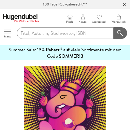
100 Tage Rückgaberecht***
Abholung in über 100 Filialen
Filiale
Konto
Merkzettel
Warenkorb
Hugendubel
Menu
Summer Sale:
13% Rabatt
auf viele Sortimente mit dem
12
mehr
Code
SOMMER13
erfahren