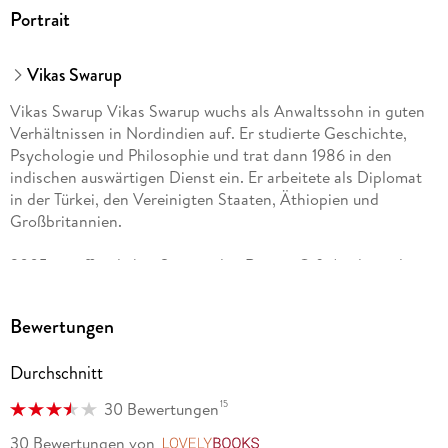
Portrait
Vikas Swarup
Vikas Swarup Vikas Swarup wuchs als Anwaltssohn in guten
Verhältnissen in Nordindien auf. Er studierte Geschichte,
Psychologie und Philosophie und trat dann 1986 in den
indischen auswärtigen Dienst ein. Er arbeitete als Diplomat
in der Türkei, den Vereinigten Staaten, Äthiopien und
Großbritannien.
2005 veröffentlichte Swarup den Roman Q & A , der weltweit
durch seine Verfilmung Slumdog Millionaire bekannt wurde.
2008 folgte sein zweiter Roman Six Suspects , der in
Bewertungen
mehrere Sprachen übersetzt wurde. Daneben publizierte er
Kurzgeschichten wie A Great Event . 2014 ist sein aktueller
Durchschnitt
Roman The Accidental Apprentice auf Deutsch erschienen.
15
30 Bewertungen
Seit 2006 bekleidet er den Posten des stellvertretenden
Hochkommissars der indischen Botschaft in Pretoria in
30 Bewertungen
von
LovelyBooks