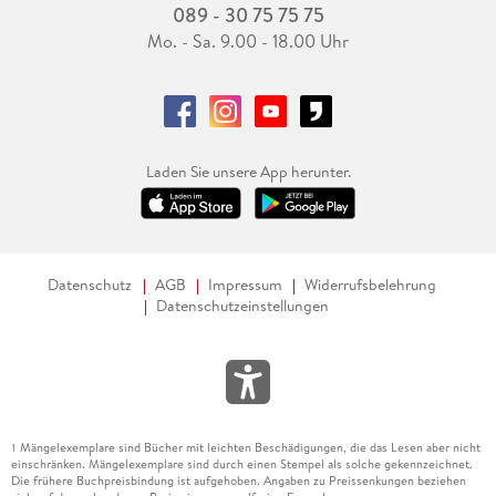
089 - 30 75 75 75
Mo. - Sa. 9.00 - 18.00 Uhr
Laden Sie unsere App herunter.
Datenschutz
AGB
Impressum
Widerrufsbelehrung
Datenschutzeinstellungen
Mängelexemplare sind Bücher mit leichten Beschädigungen, die das Lesen aber nicht
1
einschränken. Mängelexemplare sind durch einen Stempel als solche gekennzeichnet.
Die frühere Buchpreisbindung ist aufgehoben. Angaben zu Preissenkungen beziehen