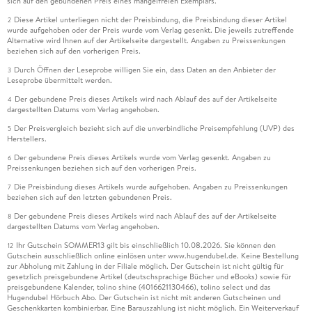
sich auf den gebundenen Preis eines mangelfreien Exemplars.
Diese Artikel unterliegen nicht der Preisbindung, die Preisbindung dieser Artikel
2
wurde aufgehoben oder der Preis wurde vom Verlag gesenkt. Die jeweils zutreffende
Alternative wird Ihnen auf der Artikelseite dargestellt. Angaben zu Preissenkungen
beziehen sich auf den vorherigen Preis.
Durch Öffnen der Leseprobe willigen Sie ein, dass Daten an den Anbieter der
3
Leseprobe übermittelt werden.
Der gebundene Preis dieses Artikels wird nach Ablauf des auf der Artikelseite
4
dargestellten Datums vom Verlag angehoben.
Der Preisvergleich bezieht sich auf die unverbindliche Preisempfehlung (UVP) des
5
Herstellers.
Der gebundene Preis dieses Artikels wurde vom Verlag gesenkt. Angaben zu
6
Preissenkungen beziehen sich auf den vorherigen Preis.
Die Preisbindung dieses Artikels wurde aufgehoben. Angaben zu Preissenkungen
7
beziehen sich auf den letzten gebundenen Preis.
Der gebundene Preis dieses Artikels wird nach Ablauf des auf der Artikelseite
8
dargestellten Datums vom Verlag angehoben.
Ihr Gutschein SOMMER13 gilt bis einschließlich 10.08.2026. Sie können den
12
Gutschein ausschließlich online einlösen unter www.hugendubel.de. Keine Bestellung
zur Abholung mit Zahlung in der Filiale möglich. Der Gutschein ist nicht gültig für
gesetzlich preisgebundene Artikel (deutschsprachige Bücher und eBooks) sowie für
preisgebundene Kalender, tolino shine (4016621130466), tolino select und das
Hugendubel Hörbuch Abo. Der Gutschein ist nicht mit anderen Gutscheinen und
Geschenkkarten kombinierbar. Eine Barauszahlung ist nicht möglich. Ein Weiterverkauf