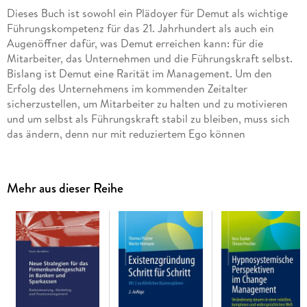
Dieses Buch ist sowohl ein Plädoyer für Demut als wichtige
Führungskompetenz für das 21. Jahrhundert als auch ein
Augenöffner dafür, was Demut erreichen kann: für die
Mitarbeiter, das Unternehmen und die Führungskraft selbst.
Bislang ist Demut eine Rarität im Management. Um den
Erfolg des Unternehmens im kommenden Zeitalter
sicherzustellen, um Mitarbeiter zu halten und zu motivieren
und um selbst als Führungskraft stabil zu bleiben, muss sich
das ändern, denn nur mit reduziertem Ego können
Führungskräfte den Wandel im 21. Jahrhundert meistern.
Mehr aus dieser Reihe
Mit Demut lassen Führungskräfte eine neue Kultur ins
Unternehmen einziehen: Wo heute viele Führungskräfte ohne
Anerkennung, mit fehlendem Respekt und unkontrolliertem
Verhalten agieren, zieht eine Professionalität ein, die mit
Klarheit und Wärme die Mitarbeiter in schwierigen Zeiten
stärkt und führt. Mit Demut können Führungskräfte ihre
Stärken und Schwächen erkennen, das eigene Ego im Griff
halten und andere für das anerkennen was sie sind und sein