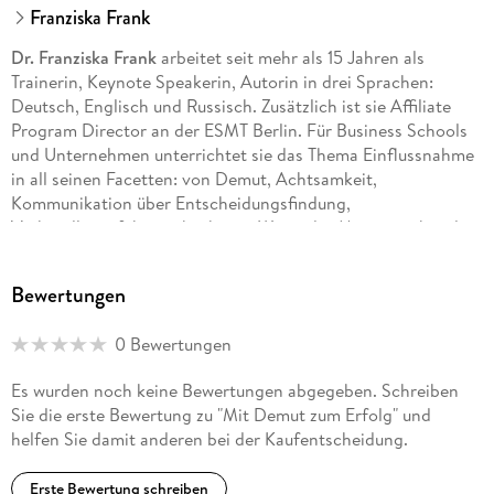
Franziska Frank
Dr. Franziska Frank
arbeitet seit mehr als 15 Jahren als
Trainerin, Keynote Speakerin, Autorin in drei Sprachen:
Deutsch, Englisch und Russisch. Zusätzlich ist sie Affiliate
Program Director an der ESMT Berlin. Für Business Schools
und Unternehmen unterrichtet sie das Thema Einflussnahme
in all seinen Facetten: von Demut, Achtsamkeit,
Kommunikation über Entscheidungsfindung,
Verhandlungsführung bis hin zu Was jeder Manager über das
Gehirn wissen sollte . Nach A-Levels in England,
Geschichtsstudium in Cambridge, Russischlernen in
Bewertungen
Leningrad, zwei juristischen Prädikatsexamina und einer
Promotion in München arbeitete Frank sechs Jahre als
0 Bewertungen
Unternehmensberaterin bei Boston Consulting Group,
gefolgt von zehn Jahren als festangestellte
Es wurden noch keine Bewertungen abgegeben. Schreiben
Programmdirektorin an der ESMT Berlin. Seit 2016 ist sie
Sie die erste Bewertung zu "Mit Demut zum Erfolg" und
selbstständig.
helfen Sie damit anderen bei der Kaufentscheidung.
Erste Bewertung schreiben