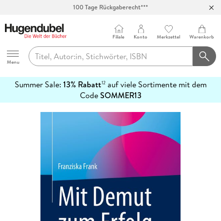
100 Tage Rückgaberecht***
Abholung in über 100 Filialen
Filiale
Konto
Merkzettel
Warenkorb
Hugendubel
Menu
Summer Sale:
13% Rabatt
auf viele Sortimente mit dem
12
mehr
Code
SOMMER13
erfahren