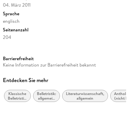
04. März 2011
Sprache
englisch
Seitenanzahl
204
Reihe
Dubliners, 28
Barrierefreiheit
Autor/Autorin
Keine Information zur Barrierefreiheit bekannt
James Joyce
Verlag/Hersteller
Entdecken Sie mehr
Simon & Brown
Klassische
Belletristik:
Literaturwissenschaft,
Antholo
Produktart
Belletristik:
allgemein
allgemein
(nicht Ly
kartoniert
allgemein
und
und
literarisch
Gewicht
literarisch
339 g
Größe (L/B/H)