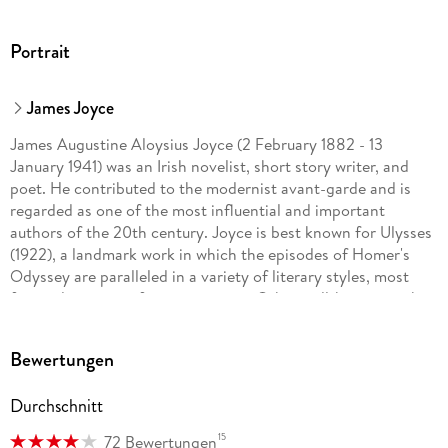
Portrait
James Joyce
James Augustine Aloysius Joyce (2 February 1882 - 13
January 1941) was an Irish novelist, short story writer, and
poet. He contributed to the modernist avant-garde and is
regarded as one of the most influential and important
authors of the 20th century. Joyce is best known for Ulysses
(1922), a landmark work in which the episodes of Homer's
Odyssey are paralleled in a variety of literary styles, most
famously stream of consciousness. Other well-known works
are the short-story collection Dubliners (1914), and the
novels A Portrait of the Artist as a Young Man (1916) and
Bewertungen
Finnegans Wake (1939). His other writings include three
books of poetry, a play, his published letters and occasional
Durchschnitt
journalism.
15
72 Bewertungen