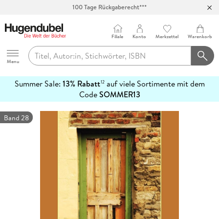
100 Tage Rückgaberecht***
Abholung in über 100 Filialen
Filiale
Konto
Merkzettel
Warenkorb
Hugendubel
Menu
Summer Sale:
13% Rabatt
auf viele Sortimente mit dem
12
mehr
Code
SOMMER13
erfahren
Band 28