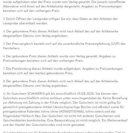
wurde aufgehoben oder der Preis wurde vom Verlag gesenkt. Die jeweils zutreffende
Alternative wird Ihnen auf der Artikelseite dargestellt. Angaben zu Preissenkungen
beziehen sich auf den vorherigen Preis.
Durch Öffnen der Leseprobe willigen Sie ein, dass Daten an den Anbieter der
3
Leseprobe übermittelt werden.
Der gebundene Preis dieses Artikels wird nach Ablauf des auf der Artikelseite
4
dargestellten Datums vom Verlag angehoben.
Der Preisvergleich bezieht sich auf die unverbindliche Preisempfehlung (UVP) des
5
Herstellers.
Der gebundene Preis dieses Artikels wurde vom Verlag gesenkt. Angaben zu
6
Preissenkungen beziehen sich auf den vorherigen Preis.
Die Preisbindung dieses Artikels wurde aufgehoben. Angaben zu Preissenkungen
7
beziehen sich auf den letzten gebundenen Preis.
Der gebundene Preis dieses Artikels wird nach Ablauf des auf der Artikelseite
8
dargestellten Datums vom Verlag angehoben.
Ihr Gutschein SOMMER13 gilt bis einschließlich 10.08.2026. Sie können den
12
Gutschein ausschließlich online einlösen unter www.hugendubel.de. Keine Bestellung
zur Abholung mit Zahlung in der Filiale möglich. Der Gutschein ist nicht gültig für
gesetzlich preisgebundene Artikel (deutschsprachige Bücher und eBooks) sowie für
preisgebundene Kalender, tolino shine (4016621130466), tolino select und das
Hugendubel Hörbuch Abo. Der Gutschein ist nicht mit anderen Gutscheinen und
Geschenkkarten kombinierbar. Eine Barauszahlung ist nicht möglich. Ein Weiterverkauf
und der Handel des Gutscheincodes sind nicht gestattet.
Leider können wir die Echtheit der Kundenbewertung aufgrund der großen Zahl an
15