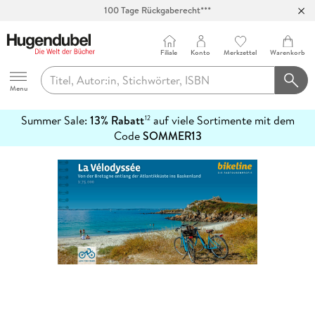
100 Tage Rückgaberecht***
Abholung in über 100 Filialen
Filiale
Konto
Merkzettel
Warenkorb
Hugendubel
Menu
Summer Sale:
13% Rabatt
auf viele Sortimente mit dem
12
mehr
Code
SOMMER13
erfahren