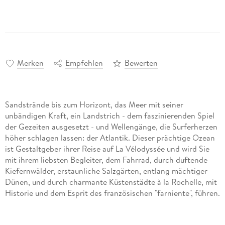
Merken
Empfehlen
Bewerten
Sandstrände bis zum Horizont, das Meer mit seiner
unbändigen Kraft, ein Landstrich - dem faszinierenden Spiel
der Gezeiten ausgesetzt - und Wellengänge, die Surferherzen
höher schlagen lassen: der Atlantik. Dieser prächtige Ozean
ist Gestaltgeber ihrer Reise auf La Vélodyssée und wird Sie
mit ihrem liebsten Begleiter, dem Fahrrad, durch duftende
Kiefernwälder, erstaunliche Salzgärten, entlang mächtiger
Dünen, und durch charmante Küstenstädte à la Rochelle, mit
Historie und dem Esprit des französischen "farniente", führen.
Sie dürfen sich gerne mit Genuss von französischen
Köstlichkeiten wie etwa den Austern im Marennes-Oléron