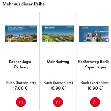
und einem guten Gläschen französischen Weins in ihren
Mehr aus dieser Reihe
Pausen verwöhnen lassen. La Vélodyssée kann aber noch viel
mehr: In der ersten Etappe schmückt sich der Radweg mit
dem grünen Flair der Bretagne, reich verziert an mythischen
Stätten von Dolmen und Menhiren. Sie fahren gemütlich
entlang des Canal Brest à Nantes und weiter durch das
Loiretal bis in das Delta des Flusses und seiner Vereinigung
mit dem ozeanischen Gewässer. Der letzte Abschnitt der
Reise überrascht im Baskenland noch mit viel Kultur,
Lebendigkeit sowie der pulsierenden Metropole Biarritz.
Kocher-Jagst-
MainRadweg
Radfernweg Berlin 
Radweg
Kopenhagen
Buch (kartoniert)
Buch (kartoniert)
Buch (kartoniert)
17,00 €
16,90 €
16,90 €
*
*
*