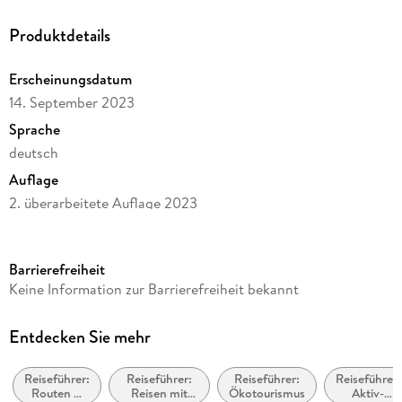
Produktdetails
Erscheinungsdatum
14. September 2023
Sprache
deutsch
Auflage
2. überarbeitete Auflage 2023
Seitenanzahl
212
Barrierefreiheit
Reihe
Keine Information zur Barrierefreiheit bekannt
Bikeline Radtourenbücher
Herausgegeben von
Entdecken Sie mehr
Esterbauer Verlag
Reiseführer:
Reiseführer:
Reiseführer:
Reiseführer:
Verlag/Hersteller
Routen &
Reisen mit
Ökotourismus
Aktiv-