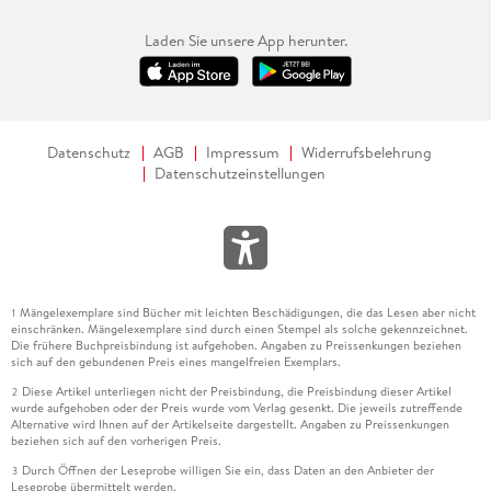
Laden Sie unsere App herunter.
Datenschutz
AGB
Impressum
Widerrufsbelehrung
Datenschutzeinstellungen
Mängelexemplare sind Bücher mit leichten Beschädigungen, die das Lesen aber nicht
1
einschränken. Mängelexemplare sind durch einen Stempel als solche gekennzeichnet.
Die frühere Buchpreisbindung ist aufgehoben. Angaben zu Preissenkungen beziehen
sich auf den gebundenen Preis eines mangelfreien Exemplars.
Diese Artikel unterliegen nicht der Preisbindung, die Preisbindung dieser Artikel
2
wurde aufgehoben oder der Preis wurde vom Verlag gesenkt. Die jeweils zutreffende
Alternative wird Ihnen auf der Artikelseite dargestellt. Angaben zu Preissenkungen
beziehen sich auf den vorherigen Preis.
Durch Öffnen der Leseprobe willigen Sie ein, dass Daten an den Anbieter der
3
Leseprobe übermittelt werden.