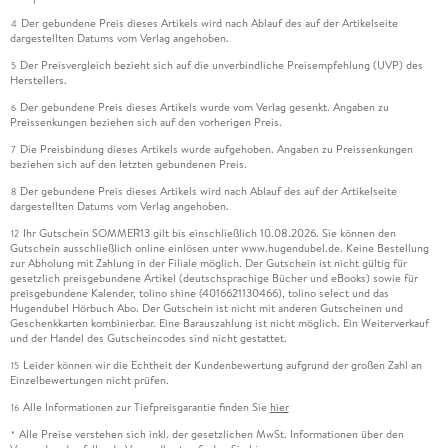
Der gebundene Preis dieses Artikels wird nach Ablauf des auf der Artikelseite
4
dargestellten Datums vom Verlag angehoben.
Der Preisvergleich bezieht sich auf die unverbindliche Preisempfehlung (UVP) des
5
Herstellers.
Der gebundene Preis dieses Artikels wurde vom Verlag gesenkt. Angaben zu
6
Preissenkungen beziehen sich auf den vorherigen Preis.
Die Preisbindung dieses Artikels wurde aufgehoben. Angaben zu Preissenkungen
7
beziehen sich auf den letzten gebundenen Preis.
Der gebundene Preis dieses Artikels wird nach Ablauf des auf der Artikelseite
8
dargestellten Datums vom Verlag angehoben.
Ihr Gutschein SOMMER13 gilt bis einschließlich 10.08.2026. Sie können den
12
Gutschein ausschließlich online einlösen unter www.hugendubel.de. Keine Bestellung
zur Abholung mit Zahlung in der Filiale möglich. Der Gutschein ist nicht gültig für
gesetzlich preisgebundene Artikel (deutschsprachige Bücher und eBooks) sowie für
preisgebundene Kalender, tolino shine (4016621130466), tolino select und das
Hugendubel Hörbuch Abo. Der Gutschein ist nicht mit anderen Gutscheinen und
Geschenkkarten kombinierbar. Eine Barauszahlung ist nicht möglich. Ein Weiterverkauf
und der Handel des Gutscheincodes sind nicht gestattet.
Leider können wir die Echtheit der Kundenbewertung aufgrund der großen Zahl an
15
Einzelbewertungen nicht prüfen.
Alle Informationen zur Tiefpreisgarantie finden Sie
hier
16
Alle Preise verstehen sich inkl. der gesetzlichen MwSt. Informationen über den
*