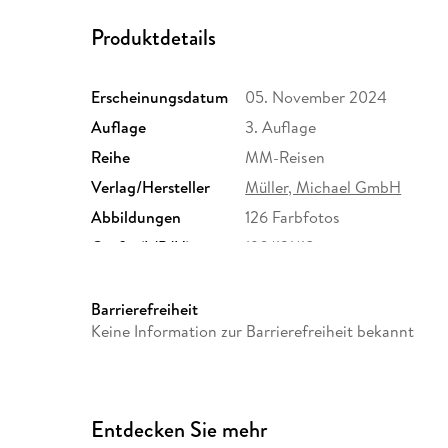
Produktdetails
Erscheinungsdatum
05. November 2024
Auflage
3. Auflage
Reihe
MM-Reisen
Verlag/Hersteller
Müller, Michael GmbH
Abbildungen
126 Farbfotos
Größe (L/B/H)
190/121/18 mm
ISBN
9783966852777
Barrierefreiheit
Keine Information zur Barrierefreiheit bekannt
Entdecken Sie mehr