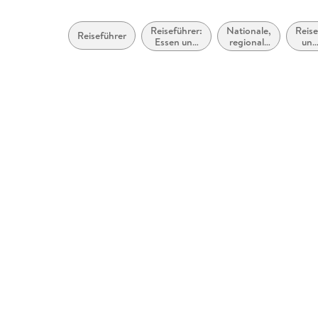
Reiseführer:
Nationale,
Reis
Reiseführer
Essen und
regionale
und
Trinken
und
Urla
ethnische
Küche