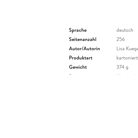
Sprache
deutsch
Seitenanzahl
256
Autor/Autorin
Lisa Kueg
Produktart
kartoniert
Gewicht
374 g
Sonstiges
Klappenb
Herstelleradresse
Michael M
Karsten L