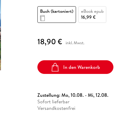
Fremdsprachige Bücher
n Lernhilfen
 Jugendbücher
eiber
Hörbuch Downloads im Bundle
cher
 Vergleich
 Puzzlezubehör
Lernen
New Adult
STABILO
Taschenbücher
Buch (kartoniert)
eBook epub
hilfen
hriller
 Backen
er
lender
Ratgeber
16,99 €
op
hriller
Romance
Sachbücher
18,90 €
precher:innen
inkl. Mwst.
Science Fiction
Fremdsprachige Bücher
In den Warenkorb
Zustellung:
Mo, 10.08. - Mi, 12.08.
Sofort lieferbar
Versandkostenfrei