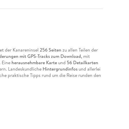
et der Kanareninsel
256 Seiten
zu allen Teilen der
derungen mit GPS-Tracks zum Download,
mit
. Eine
he
rausnehmbare Karte
und
56 Detailkarten
dern. Landeskundliche
Hintergrundinfos
und allerlei
che praktische Tipps rund um die Reise runden den