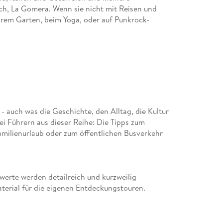
uch, La Gomera. Wenn sie nicht mit Reisen und
 ihrem Garten, beim Yoga, oder auf Punkrock-
- auch was die Geschichte, den Alltag, die Kultur
 Führern aus dieser Reihe: Die Tipps zum
milienurlaub oder zum öffentlichen Busverkehr
erte werden detailreich und kurzweilig
terial für die eigenen Entdeckungstouren.
onen rund um die Insel und den Urlaub sorgfältig