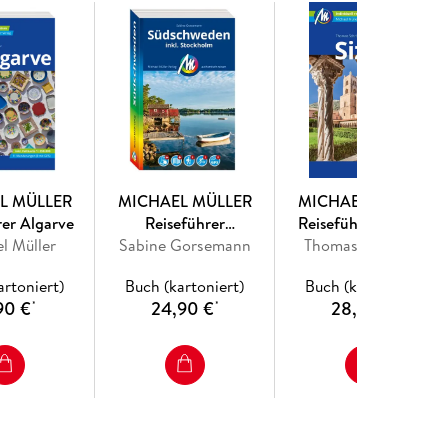
L MÜLLER
MICHAEL MÜLLER
MICHAEL MÜLLER
rer Algarve
Reiseführer
Reiseführer Sizilien
l Müller
Sabine Gorsemann
Südschweden
Thomas Schröder
artoniert)
Buch (kartoniert)
Buch (kartoniert)
90 €
24,90 €
28,90 €
*
*
*