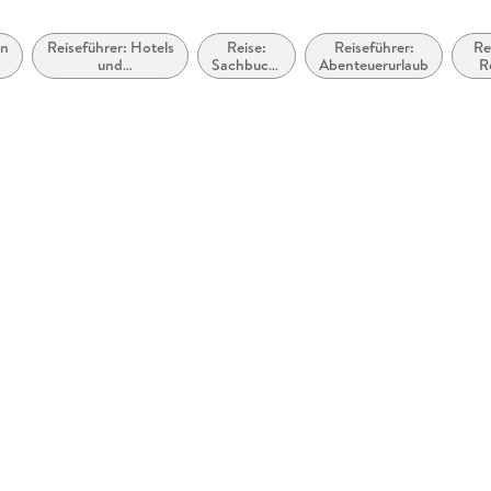
en
Reiseführer: Hotels
Reise:
Reiseführer:
Re
und
Sachbuch,
Abenteuerurlaub
R
ub
Urlaubsunterkünfte
Ratgeber
Fam