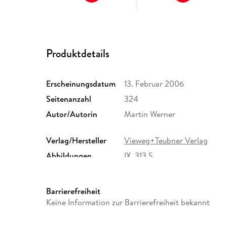
Produktdetails
Erscheinungsdatum
13. Februar 2006
Seitenanzahl
324
Autor/Autorin
Martin Werner
Verlag/Hersteller
Vieweg+Teubner Verlag
Abbildungen
IX, 313 S.
Größe (L/B/H)
244/170/18 mm
Herstelleradresse
Springer Nature Customer S
Barrierefreiheit
Europaplatz 3, 69115 Heidelb
Keine Information zur Barrierefreiheit bekannt
ProductSafety@springernat