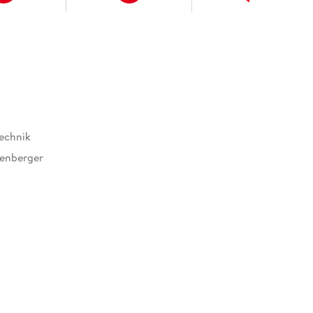
echnik
enberger
041267