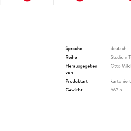
Sprache
deutsch
Reihe
Studium T
Herausgegeben
Otto Mild
von
Produktart
kartoniert
Gewicht
562 g
ISBN
9783528
ervice Center GmbH,
erg,
ure.com