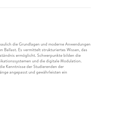
chaulich die Grundlagen und moderne Anwendungen
allast. Es vermittelt strukturiertes Wissen, das
tändnis ermöglicht. Schwerpunkte bilden die
kationssystemen und die digitale Modulation.
die Kenntnisse der Studierenden der
änge angepasst und gewährleisten ein
enmodulation. - Frequenz- und Phasenmodulation. -
ale Basisbandübertragung. - Digitale Modulation
 Mobilfunk.