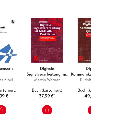
sensorik
Digitale
Digitale
Signalverarbeitung mit
Kommunikationssystem
s Elbel
MATLAB®-Praktikum
Martin Werner
Rudolf Nocker
1
artoniert)
Buch (kartoniert)
Buch (kartoniert)
99 €
37,99 €
49,99 €
*
*
*