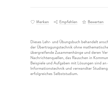
Merken
Empfehlen
Bewerten
Dieses Lehr- und Übungsbuch behandelt ans
der Übertragungstechnik ohne mathematischen B
übergreifende Zusammenhänge und deren Vers
Nachrichtenquellen, das Rauschen in Kommuni
Beispiele und Aufgaben mit Lösungen sind an 
Informationstechnik und verwandter Studieng
erfolgreiches Selbststudium.
Inhaltsverzeichnis
Einführung. - Nachrichtenquellen. - Amplitud
Rauschen in Kommunikationssystemen. - Digit
mit Sinusträger. - Digitale Modulation für den