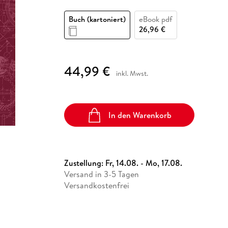
Fremdsprachige Bücher
n Lernhilfen
 Jugendbücher
eiber
Hörbuch Downloads im Bundle
cher
 Vergleich
 Puzzlezubehör
Lernen
New Adult
STABILO
Taschenbücher
Buch (kartoniert)
eBook pdf
hilfen
hriller
 Backen
er
lender
Ratgeber
26,96 €
op
hriller
Romance
Sachbücher
44,99 €
precher:innen
inkl. Mwst.
Science Fiction
Fremdsprachige Bücher
In den Warenkorb
Zustellung:
Fr, 14.08. - Mo, 17.08.
Versand in 3-5 Tagen
Versandkostenfrei