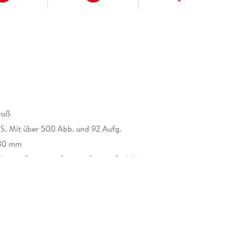
roß
2 S. Mit über 500 Abb. und 92 Aufg.
30 mm
Nature Customer Service Center GmbH,
tz 3, 69115 Heidelberg,
afety@springernature.com