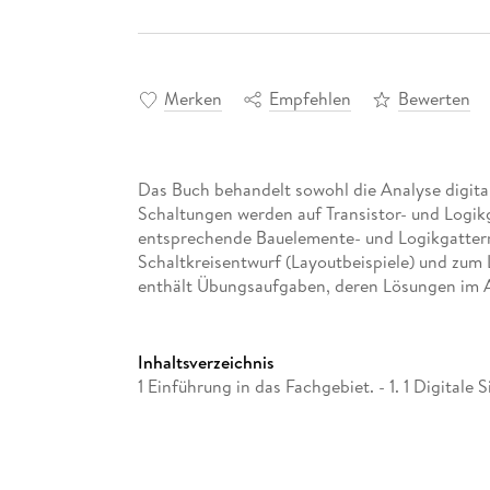
Merken
Empfehlen
Bewerten
Das Buch behandelt sowohl die Analyse digita
Schaltungen werden auf Transistor- und Logik
entsprechende Bauelemente- und Logikgatter
Schaltkreisentwurf (Layoutbeispiele) und zum 
enthält Übungsaufgaben, deren Lösungen im A
Inhaltsverzeichnis
1 Einführung in das Fachgebiet. - 1. 1 Digitale 
- 1. 3 Beschreibung digitaler Schaltungen. - 1. 
Möglichkeiten und Grenzen der digitalen Infor
Schaltstufen als Grundelemente digitaler Scha
Eigenschaften von Schaltstufen. - 2. 2 Schalts