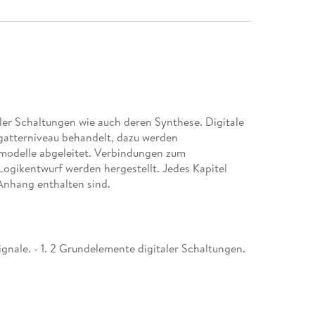
ler Schaltungen wie auch deren Synthese. Digitale
gatterniveau behandelt, dazu werden
modelle abgeleitet. Verbindungen zum
Logikentwurf werden hergestellt. Jedes Kapitel
nhang enthalten sind.
Signale. - 1. 2 Grundelemente digitaler Schaltungen.
4 Realisierung digitaler Schaltungen. - 1. 5
mationsverarbeitung. - 1. 6 Aufgaben. - 2
ltungen. - 2. 1 Grundprinzip und grundlegende
tufen mit Dioden. - 2. 3 Schaltstufen mit