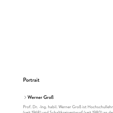
Portrait
Werner Groß
Prof. Dr. -Ing. habil. Werner Groß ist Hochschulle
(seit 1968) und Schaltkreisentwurf (seit 1980) an d