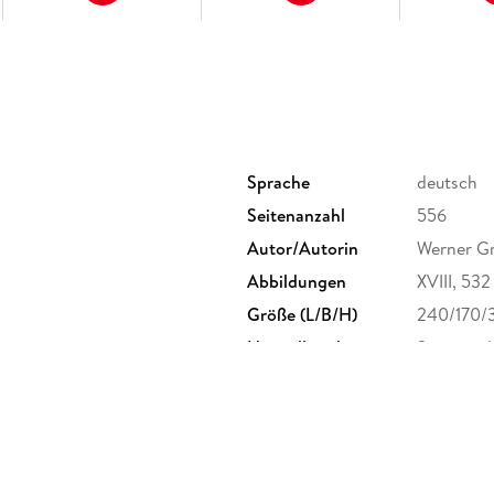
Sprache
deutsch
Seitenanzahl
556
Autor/Autorin
Werner G
Abbildungen
XVIII, 53
Größe (L/B/H)
240/170/
Herstelleradresse
Springer 
Europapla
ProductS