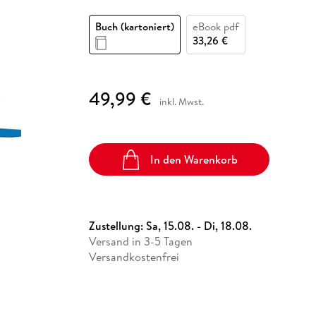
Fremdsprachige Bücher
n Lernhilfen
 Jugendbücher
eiber
Hörbuch Downloads im Bundle
cher
 Vergleich
 Puzzlezubehör
Lernen
New Adult
STABILO
Taschenbücher
Buch (kartoniert)
eBook pdf
hilfen
hriller
 Backen
er
lender
Ratgeber
33,26 €
op
hriller
Romance
Sachbücher
49,99 €
precher:innen
inkl. Mwst.
Science Fiction
Fremdsprachige Bücher
In den Warenkorb
Zustellung:
Sa, 15.08. - Di, 18.08.
Versand in 3-5 Tagen
Versandkostenfrei