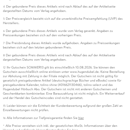
Der gebundene Preis dieses Artikels wird nach Ablauf des auf der Artikelseite
4
dargestellten Datums vom Verlag angehoben.
Der Preisvergleich bezieht sich auf die unverbindliche Preisempfehlung (UVP) des
5
Herstellers.
Der gebundene Preis dieses Artikels wurde vom Verlag gesenkt. Angaben zu
6
Preissenkungen beziehen sich auf den vorherigen Preis.
Die Preisbindung dieses Artikels wurde aufgehoben. Angaben zu Preissenkungen
7
beziehen sich auf den letzten gebundenen Preis.
Der gebundene Preis dieses Artikels wird nach Ablauf des auf der Artikelseite
8
dargestellten Datums vom Verlag angehoben.
Ihr Gutschein SOMMER13 gilt bis einschließlich 10.08.2026. Sie können den
12
Gutschein ausschließlich online einlösen unter www.hugendubel.de. Keine Bestellung
zur Abholung mit Zahlung in der Filiale möglich. Der Gutschein ist nicht gültig für
gesetzlich preisgebundene Artikel (deutschsprachige Bücher und eBooks) sowie für
preisgebundene Kalender, tolino shine (4016621130466), tolino select und das
Hugendubel Hörbuch Abo. Der Gutschein ist nicht mit anderen Gutscheinen und
Geschenkkarten kombinierbar. Eine Barauszahlung ist nicht möglich. Ein Weiterverkauf
und der Handel des Gutscheincodes sind nicht gestattet.
Leider können wir die Echtheit der Kundenbewertung aufgrund der großen Zahl an
15
Einzelbewertungen nicht prüfen.
Alle Informationen zur Tiefpreisgarantie finden Sie
hier
16
Alle Preise verstehen sich inkl. der gesetzlichen MwSt. Informationen über den
*