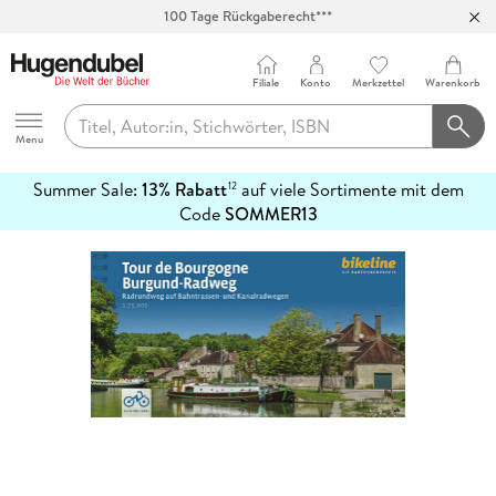
100 Tage Rückgaberecht***
Abholung in über 100 Filialen
Filiale
Konto
Merkzettel
Warenkorb
Hugendubel
Menu
Summer Sale:
13% Rabatt
auf viele Sortimente mit dem
12
mehr
Code
SOMMER13
erfahren