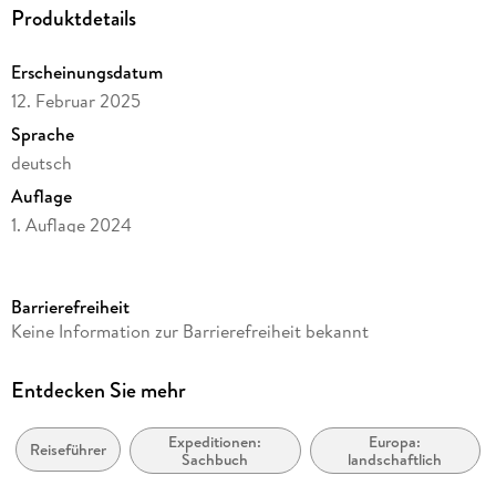
Produktdetails
Erscheinungsdatum
12. Februar 2025
Sprache
deutsch
Auflage
1. Auflage 2024
Seitenanzahl
140
Barrierefreiheit
Reihe
Keine Information zur Barrierefreiheit bekannt
Bikeline Radtourenbücher
Herausgegeben von
Entdecken Sie mehr
Verlag Esterbauer GmbH
Expeditionen:
Europa:
Verlag/Hersteller
Reiseführer
Sachbuch
landschaftlich
Esterbauer GmbH