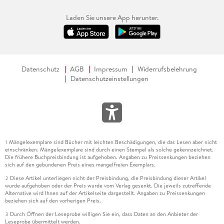
Laden Sie unsere App herunter.
Datenschutz
AGB
Impressum
Widerrufsbelehrung
Datenschutzeinstellungen
Mängelexemplare sind Bücher mit leichten Beschädigungen, die das Lesen aber nicht
1
einschränken. Mängelexemplare sind durch einen Stempel als solche gekennzeichnet.
Die frühere Buchpreisbindung ist aufgehoben. Angaben zu Preissenkungen beziehen
sich auf den gebundenen Preis eines mangelfreien Exemplars.
Diese Artikel unterliegen nicht der Preisbindung, die Preisbindung dieser Artikel
2
wurde aufgehoben oder der Preis wurde vom Verlag gesenkt. Die jeweils zutreffende
Alternative wird Ihnen auf der Artikelseite dargestellt. Angaben zu Preissenkungen
beziehen sich auf den vorherigen Preis.
Durch Öffnen der Leseprobe willigen Sie ein, dass Daten an den Anbieter der
3
Leseprobe übermittelt werden.