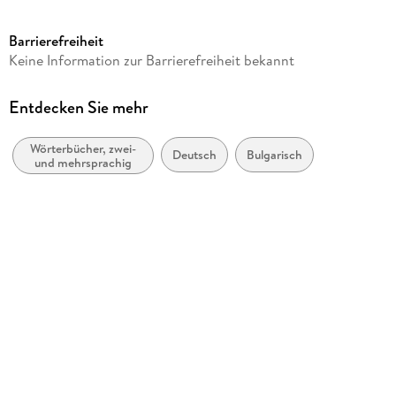
Seitenanzahl
448
Barrierefreiheit
Altersempfehlung
Keine Information zur Barrierefreiheit bekannt
ab 0 Jahre
Reihe
Entdecken Sie mehr
PONS Bildwörterbuch
Wörterbücher, zwei-
Verlag/Hersteller
Deutsch
Bulgarisch
und mehrsprachig
Pons Langenscheidt GmbH
Produktart
kartoniert
Gewicht
610 g
Größe (L/B/H)
165/142/25 mm
ISBN
9783125161931