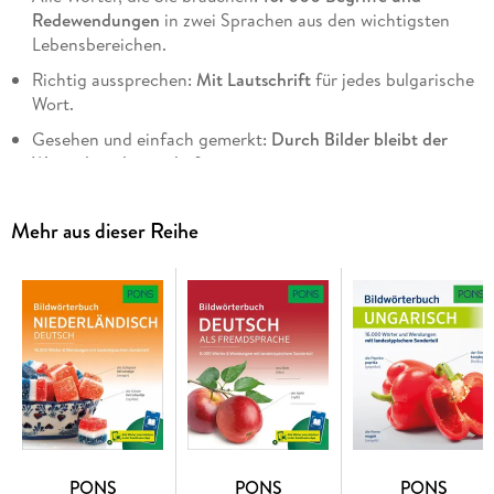
Redewendungen
in zwei Sprachen aus den wichtigsten
Lebensbereichen.
Richtig aussprechen:
Mit Lautschrift
für jedes bulgarische
Wort.
Gesehen und einfach gemerkt:
Durch Bilder bleibt der
Wortschatz besser haften
.
Leicht gefunden: Im
zweisprachigen Register
schnell das
richtige Wort nachschlagen.
Mehr aus dieser Reihe
PONS
PONS
PONS