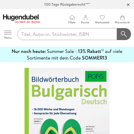
100 Tage Rückgaberecht***
Abholung in über 100 Filialen
Filiale
Konto
Merkzettel
Warenkorb
Hugendubel
Menu
Nur noch heute:
Summer Sale -
13% Rabatt
auf viele
12
mehr
Sortimente mit dem Code
SOMMER13
erfahren