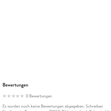
Herstelleradresse
PONS Langenscheidt GmbH, Stoeckachstrasse 11, 70190
Stuttgart, kundenservice@pons.de
Bewertungen
0 Bewertungen
Es wurden noch keine Bewertungen abgegeben. Schreiben