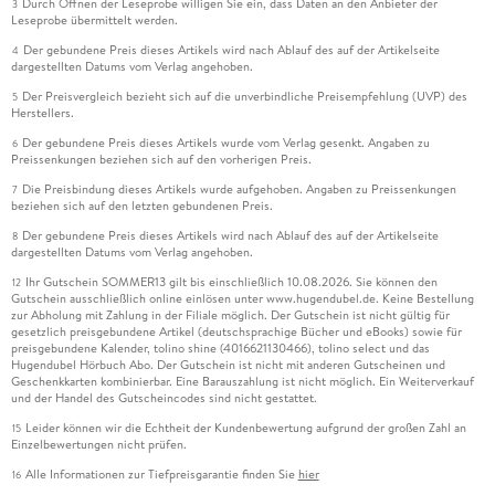
Durch Öffnen der Leseprobe willigen Sie ein, dass Daten an den Anbieter der
3
Leseprobe übermittelt werden.
Der gebundene Preis dieses Artikels wird nach Ablauf des auf der Artikelseite
4
dargestellten Datums vom Verlag angehoben.
Der Preisvergleich bezieht sich auf die unverbindliche Preisempfehlung (UVP) des
5
Herstellers.
Der gebundene Preis dieses Artikels wurde vom Verlag gesenkt. Angaben zu
6
Preissenkungen beziehen sich auf den vorherigen Preis.
Die Preisbindung dieses Artikels wurde aufgehoben. Angaben zu Preissenkungen
7
beziehen sich auf den letzten gebundenen Preis.
Der gebundene Preis dieses Artikels wird nach Ablauf des auf der Artikelseite
8
dargestellten Datums vom Verlag angehoben.
Ihr Gutschein SOMMER13 gilt bis einschließlich 10.08.2026. Sie können den
12
Gutschein ausschließlich online einlösen unter www.hugendubel.de. Keine Bestellung
zur Abholung mit Zahlung in der Filiale möglich. Der Gutschein ist nicht gültig für
gesetzlich preisgebundene Artikel (deutschsprachige Bücher und eBooks) sowie für
preisgebundene Kalender, tolino shine (4016621130466), tolino select und das
Hugendubel Hörbuch Abo. Der Gutschein ist nicht mit anderen Gutscheinen und
Geschenkkarten kombinierbar. Eine Barauszahlung ist nicht möglich. Ein Weiterverkauf
und der Handel des Gutscheincodes sind nicht gestattet.
Leider können wir die Echtheit der Kundenbewertung aufgrund der großen Zahl an
15
Einzelbewertungen nicht prüfen.
Alle Informationen zur Tiefpreisgarantie finden Sie
hier
16