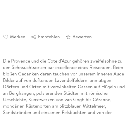
Merken
Empfehlen
Bewerten
Die Provence und die Côte d'Azur gehören zweifelsohne zu
den Sehnsuchtsorten par excellence eines Reisenden. Beim
bloßen Gedanken daran tauchen vor unserem inneren Auge
Bilder auf von duftenden Lavendelfeldern, anmutigen
Dörfern und Orten mit verwinkelten Gassen auf Hügeln und
an Berghängen, pulsierenden Städten mit römischer
Geschichte, Kunstwerken von van Gogh bis Cézanne,
mondänen Küstenorten am blitzblauen Mittelmeer,
Sandstränden und einsamen Felsbuchten und von der
endlosen Weite der Camargue mit blau schimmernden
Wasserflächen, rosa Flamingos und weißen