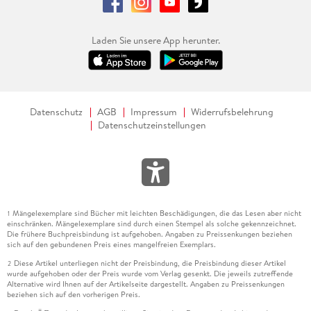
Laden Sie unsere App herunter.
Datenschutz
AGB
Impressum
Widerrufsbelehrung
Datenschutzeinstellungen
Mängelexemplare sind Bücher mit leichten Beschädigungen, die das Lesen aber nicht
1
einschränken. Mängelexemplare sind durch einen Stempel als solche gekennzeichnet.
Die frühere Buchpreisbindung ist aufgehoben. Angaben zu Preissenkungen beziehen
sich auf den gebundenen Preis eines mangelfreien Exemplars.
Diese Artikel unterliegen nicht der Preisbindung, die Preisbindung dieser Artikel
2
wurde aufgehoben oder der Preis wurde vom Verlag gesenkt. Die jeweils zutreffende
Alternative wird Ihnen auf der Artikelseite dargestellt. Angaben zu Preissenkungen
beziehen sich auf den vorherigen Preis.