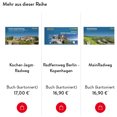
Camarguepferden. In der noch schöneren Realität lässt sich
Mehr aus dieser Reihe
all das wunderbar mit dem Fahrrad erkunden. Auf 15 Touren
entdecken Sie hautnah die Schönheiten der Region zwischen
Alpen, Rhone und Mittelmeer. Sie genießen provenzalisch-
kulinarische Spezialitäten, spüren die Wärme der
südfranzösischen Sonne, lassen sich vom Lavendelduft
betören, tauchen ins kühle Nass des Meeres ein und geben
sich nach sportlicher Betätigung dem entspannten Savoir
vivre hin.
Kocher-Jagst-
Radfernweg Berlin -
MainRadweg
Radweg
Kopenhagen
Buch (kartoniert)
Buch (kartoniert)
Buch (kartoniert)
17,00 €
16,90 €
16,90 €
*
*
*