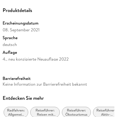
Produktdetails
Erscheinungsdatum
08. September 2021
Sprache
deutsch
Auflage
4., neu konzipierte Neuauflage 2022
Seitenanzahl
192
Barrierefreiheit
Reihe
Keine Information zur Barrierefreiheit bekannt
Bikeline Radtourenbücher
Herausgegeben von
Entdecken Sie mehr
Esterbauer Verlag
Radfahren:
Reiseführer:
Reiseführer:
Reiseführer:
Verlag/Hersteller
Allgemein
Reisen mit
Ökotourismus
Aktiv-