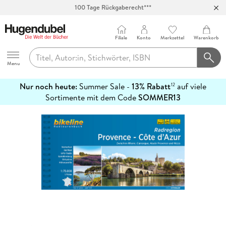
100 Tage Rückgaberecht***
Abholung in über 100 Filialen
Filiale
Konto
Merkzettel
Warenkorb
Hugendubel
Menu
Nur noch heute:
Summer Sale -
13% Rabatt
auf viele
12
mehr
Sortimente mit dem Code
SOMMER13
erfahren