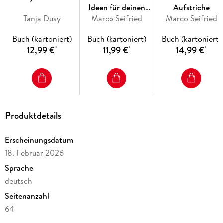
Geschmack.
Ideen für deinen
Aufstriche
Tanja Dusy
Marco Seifried
Kontaktgrill
Marco Seifried
Ihre Vorteile auf einen Blick:
Buch (kartoniert)
Buch (kartoniert)
Buch (kartoniert)
Nur 5 Zutaten pro Rezept: Weniger einkaufen, weniger
12,99 €
11,99 €
14,99 €
*
*
*
schleppen - mehr Platz für Wichtiges.
Einfach & Schnell: Alle Gerichte sind unkompliziert und
schnell zubereitet, ideal für Kochanfänger und erfahrene
Camper.
Produktdetails
Für jede Gelegenheit: Von Snacks über herzhafte
Hauptgerichte wie Pfannenflammkuchen, Pasta und
Erscheinungsdatum
Chilitopf bis zu süßen Desserts wie Blitztiramisu.
18. Februar 2026
Urlaubs-Feeling pur: Genieße
Sprache
deutsch
Seitenanzahl
Inhaltsverzeichnis
Hinweis zur Optimierung
64
Impressum