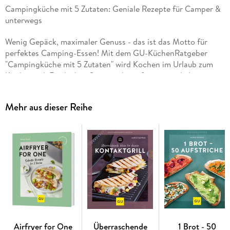
Campingküche mit 5 Zutaten: Geniale Rezepte für Camper &
unterwegs
Wenig Gepäck, maximaler Genuss - das ist das Motto für
perfektes Camping-Essen! Mit dem GU-KüchenRatgeber
"Campingküche mit 5 Zutaten" wird Kochen im Urlaub zum
Kinderspiel. Entdecken Sie geniale, anfängertaugliche
Rezepte, die mit nur fünf einfachen Zutaten auskommen, die
Sie überall bekommen. So bleibt mehr Zeit für den
Mehr aus dieser Reihe
Sonnenuntergang, anstatt lange in der Küche zu stehen.
Holen Sie sich jetzt die besten Ideen für Ihre Outdoor-Küche!
Ferien auf dem Teller - einfach, schnell und unglaublich
lecker!
Dieses Kochbuch ist Ihr bester Kumpel für unterwegs. Egal,
ob Sie Salate für heiße Tage, wärmende Eintöpfe für kühle
Abende oder süße Sundowner suchen - hier finden Sie alles.
Die Rezepte sind perfekt auf die Bedingungen beim Campen
abgestimmt: wenig Aufwand, einfache Ausrüstung und voller
Airfryer for One
Überraschende
1 Brot - 50