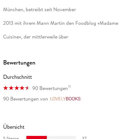
München, betreibt seit November
2013 mit ihrem Mann Martin den Foodblog »Madame
Cuisine«, der mittlerweile über
350. 000 Seitenaufrufe pro
Bewertungen
Monat hat. Beim Isarnetz Blog
Durchschnitt
Award 2016 wurde »Madame
15
90 Bewertungen
Cuisine« als bester Foodblog
90 Bewertungen
von
LovelyBooks
Münchens ausgezeichnet. Das
Reisen mit Zelt oder Wohnmobil
Übersicht
war für Sonja schon immer
5 Sterne
37