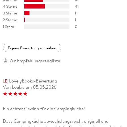
eine große Leidenschaft
4 Sterne
41
3 Sterne
11
und das genussvolle Kochen
2 Sterne
1
1 Stern
0
unterwegs ist für sie ein Highlight
in jedem Urlaub.
Eigene Bewertung schreiben
Zur Empfehlungsrangliste
LovelyBooks-Bewertung
Von Loukia
am
05.05.2026
Ein echter Gewinn für die Campingküche!
Dass Campingküche abwechslungsreich, originell und