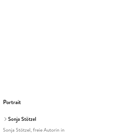
ISBN
9783758902888
Herstelleradresse
GRÄFE UND UNZER VERLAG GmbH, Grillparzerstraße 8,
81675 München, hallo@gu.de
Portrait
Sonja Stötzel
Sonja Stötzel, freie Autorin in