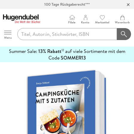
100 Tage Rückgaberecht***
Abholung in über 100 Filialen
Filiale
Konto
Merkzettel
Warenkorb
Hugendubel
Menu
Summer Sale:
13% Rabatt
auf viele Sortimente mit dem
12
mehr
Code
SOMMER13
erfahren