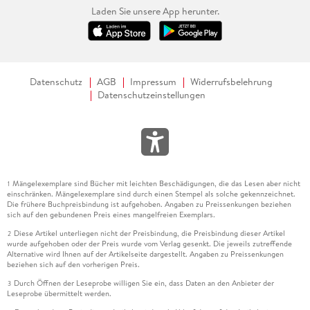
Laden Sie unsere App herunter.
Datenschutz
AGB
Impressum
Widerrufsbelehrung
Datenschutzeinstellungen
Mängelexemplare sind Bücher mit leichten Beschädigungen, die das Lesen aber nicht
1
einschränken. Mängelexemplare sind durch einen Stempel als solche gekennzeichnet.
Die frühere Buchpreisbindung ist aufgehoben. Angaben zu Preissenkungen beziehen
sich auf den gebundenen Preis eines mangelfreien Exemplars.
Diese Artikel unterliegen nicht der Preisbindung, die Preisbindung dieser Artikel
2
wurde aufgehoben oder der Preis wurde vom Verlag gesenkt. Die jeweils zutreffende
Alternative wird Ihnen auf der Artikelseite dargestellt. Angaben zu Preissenkungen
beziehen sich auf den vorherigen Preis.
Durch Öffnen der Leseprobe willigen Sie ein, dass Daten an den Anbieter der
3
Leseprobe übermittelt werden.