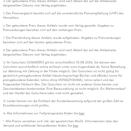
Der gebundene Preis dieses Artikels wird nach Ablauf des auf der Artikelseite
4
dargestellten Datums vom Verlag angehoben.
Der Preisvergleich bezieht sich auf die unverbindliche Preisempfehlung (UVP) des
5
Herstellers.
Der gebundene Preis dieses Artikels wurde vom Verlag gesenkt. Angaben zu
6
Preissenkungen beziehen sich auf den vorherigen Preis.
Die Preisbindung dieses Artikels wurde aufgehoben. Angaben zu Preissenkungen
7
beziehen sich auf den letzten gebundenen Preis.
Der gebundene Preis dieses Artikels wird nach Ablauf des auf der Artikelseite
8
dargestellten Datums vom Verlag angehoben.
Ihr Gutschein SOMMER13 gilt bis einschließlich 10.08.2026. Sie können den
12
Gutschein ausschließlich online einlösen unter www.hugendubel.de. Keine Bestellung
zur Abholung mit Zahlung in der Filiale möglich. Der Gutschein ist nicht gültig für
gesetzlich preisgebundene Artikel (deutschsprachige Bücher und eBooks) sowie für
preisgebundene Kalender, tolino shine (4016621130466), tolino select und das
Hugendubel Hörbuch Abo. Der Gutschein ist nicht mit anderen Gutscheinen und
Geschenkkarten kombinierbar. Eine Barauszahlung ist nicht möglich. Ein Weiterverkauf
und der Handel des Gutscheincodes sind nicht gestattet.
Leider können wir die Echtheit der Kundenbewertung aufgrund der großen Zahl an
15
Einzelbewertungen nicht prüfen.
Alle Informationen zur Tiefpreisgarantie finden Sie
hier
16
Alle Preise verstehen sich inkl. der gesetzlichen MwSt. Informationen über den
*
Versand und anfallende Versandkosten finden Sie
hier