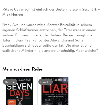
»Steve Cavanagh ist einfach der Beste in diesem Geschäft. «
Mick Herron
Frank Avellino wurde mit äußerster Brutalität in seinem
eigenen Schlafzimmer erstochen, der Täter muss in einem
wahren Blutrausch gehandelt haben. Besser gesagt: die
Täterin. Denn Franks Töchter Alexandra und Sofia
beschuldigen sich gegenseitig der Tat. Die eine ist eine
sadistische Mörderin, die andere unschuldig. Aber welche?
Sowohl Eddie Flynn, der Sofia vor Gericht verteidigt, als auch
Alexandras junge Anwältin Kate Brooks befürchten, dass die
Wahrheit im Trubel um diesen spektakulären Fall untergeht.
Mehr aus dieser Reihe
Denn der Ermordete war nicht nur ehemaliger Bürgermeister
von New York, es gibt auch ein Millionenerbe zu verteilen.
Und Eddie Flynns Chancen, die richtige Schwester vor dem
Band 6
Band 3
Gefängnis zu bewahren, stehen fifty-fifty . . .