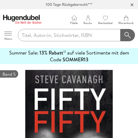
100 Tage Rückgaberecht***
Abholung in über 100 Filialen
Filiale
Konto
Merkzettel
Warenkorb
Hugendubel
Menu
Summer Sale:
13% Rabatt
auf viele Sortimente mit dem
12
mehr
Code
SOMMER13
erfahren
Band 5