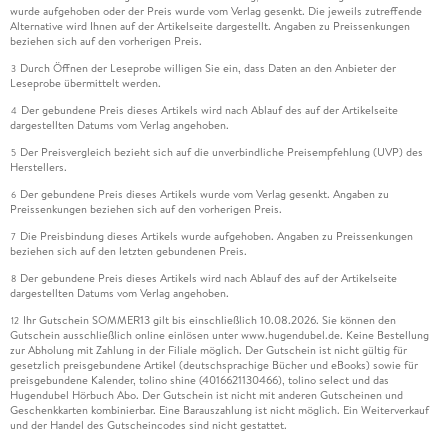
wurde aufgehoben oder der Preis wurde vom Verlag gesenkt. Die jeweils zutreffende
Alternative wird Ihnen auf der Artikelseite dargestellt. Angaben zu Preissenkungen
beziehen sich auf den vorherigen Preis.
Durch Öffnen der Leseprobe willigen Sie ein, dass Daten an den Anbieter der
3
Leseprobe übermittelt werden.
Der gebundene Preis dieses Artikels wird nach Ablauf des auf der Artikelseite
4
dargestellten Datums vom Verlag angehoben.
Der Preisvergleich bezieht sich auf die unverbindliche Preisempfehlung (UVP) des
5
Herstellers.
Der gebundene Preis dieses Artikels wurde vom Verlag gesenkt. Angaben zu
6
Preissenkungen beziehen sich auf den vorherigen Preis.
Die Preisbindung dieses Artikels wurde aufgehoben. Angaben zu Preissenkungen
7
beziehen sich auf den letzten gebundenen Preis.
Der gebundene Preis dieses Artikels wird nach Ablauf des auf der Artikelseite
8
dargestellten Datums vom Verlag angehoben.
Ihr Gutschein SOMMER13 gilt bis einschließlich 10.08.2026. Sie können den
12
Gutschein ausschließlich online einlösen unter www.hugendubel.de. Keine Bestellung
zur Abholung mit Zahlung in der Filiale möglich. Der Gutschein ist nicht gültig für
gesetzlich preisgebundene Artikel (deutschsprachige Bücher und eBooks) sowie für
preisgebundene Kalender, tolino shine (4016621130466), tolino select und das
Hugendubel Hörbuch Abo. Der Gutschein ist nicht mit anderen Gutscheinen und
Geschenkkarten kombinierbar. Eine Barauszahlung ist nicht möglich. Ein Weiterverkauf
und der Handel des Gutscheincodes sind nicht gestattet.