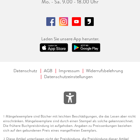
Mo. - Sa. 9.00 - 18.00 Uhr
Laden Sie unsere App herunter.
Datenschutz
AGB
Impressum
Widerrufsbelehrung
Datenschutzeinstellungen
Mängelexemplare sind Bücher mit leichten Beschädigungen, die das Lesen aber nicht
1
einschränken. Mängelexemplare sind durch einen Stempel als solche gekennzeichnet.
Die frühere Buchpreisbindung ist aufgehoben. Angaben zu Preissenkungen beziehen
sich auf den gebundenen Preis eines mangelfreien Exemplars.
Diese Artikel unterliegen nicht der Preisbindung, die Preisbindung dieser Artikel
2