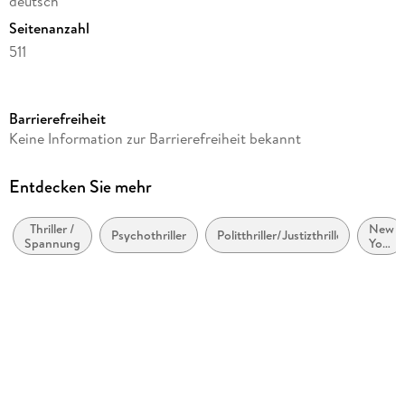
deutsch
Seitenanzahl
511
Reihe
Eddie Flynn, 5
Barrierefreiheit
Autor/Autorin
Keine Information zur Barrierefreiheit bekannt
Steve Cavanagh
Übersetzung
Entdecken Sie mehr
Jörn Ingwersen
Thriller /
New
Verlag/Hersteller
Psychothriller
Politthriller/Justizthriller
Spannung
York
Goldmann TB
City
Originaltitel
Fifty-Fifty
Originalsprache
englisch
Produktart