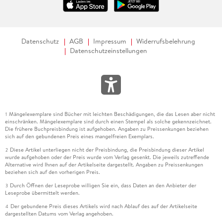
Datenschutz
AGB
Impressum
Widerrufsbelehrung
Datenschutzeinstellungen
Mängelexemplare sind Bücher mit leichten Beschädigungen, die das Lesen aber nicht
1
einschränken. Mängelexemplare sind durch einen Stempel als solche gekennzeichnet.
Die frühere Buchpreisbindung ist aufgehoben. Angaben zu Preissenkungen beziehen
sich auf den gebundenen Preis eines mangelfreien Exemplars.
Diese Artikel unterliegen nicht der Preisbindung, die Preisbindung dieser Artikel
2
wurde aufgehoben oder der Preis wurde vom Verlag gesenkt. Die jeweils zutreffende
Alternative wird Ihnen auf der Artikelseite dargestellt. Angaben zu Preissenkungen
beziehen sich auf den vorherigen Preis.
Durch Öffnen der Leseprobe willigen Sie ein, dass Daten an den Anbieter der
3
Leseprobe übermittelt werden.
Der gebundene Preis dieses Artikels wird nach Ablauf des auf der Artikelseite
4
dargestellten Datums vom Verlag angehoben.