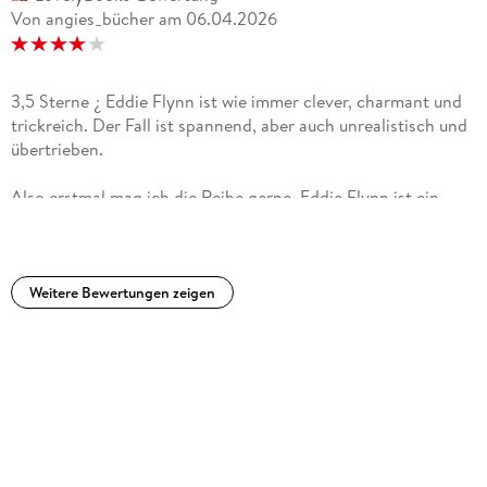
Von angies_bücher
am
06.04.2026
3,5 Sterne ¿ Eddie Flynn ist wie immer clever, charmant und
trickreich. Der Fall ist spannend, aber auch unrealistisch und
übertrieben.
Also erstmal mag ich die Reihe gerne. Eddie Flynn ist ein
toller Charakter. Clever, charmant, gerecht. Um
Gerechtigkeit zu bekommen, hält er sich nicht immer an die
Regeln und Trickst auch gerne mal. Der Fall selbst ist
spannend, aber auch übertrieben und unrealistisch. Und das
Weitere Bewertungen zeigen
amerikanische Justizsystem ist wenn es korrekt geschildert
wird wirklich eine Katastrophe. Konnte mich an vielen
Stellen nur wundern. Insgesamt spannend mit kleinen
Schwächen.