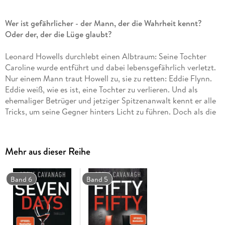
Wer ist gefährlicher - der Mann, der die Wahrheit kennt?
Oder der, der die Lüge glaubt?
Leonard Howells durchlebt einen Albtraum: Seine Tochter
Caroline wurde entführt und dabei lebensgefährlich verletzt.
Nur einem Mann traut Howell zu, sie zu retten: Eddie Flynn.
Eddie weiß, wie es ist, eine Tochter zu verlieren. Und als
ehemaliger Betrüger und jetziger Spitzenanwalt kennt er alle
Tricks, um seine Gegner hinters Licht zu führen. Doch als die
Lösegeldübergabe scheitert und Leonard Howells selbst
unter Verdacht gerät, sind plötzlich zwei Leben in Gefahr.
Irgendjemand zieht im Hintergrund die Fäden in einem Spiel,
Mehr aus dieser Reihe
das vor vielen Jahren begann. Und in dem Eddie bald nicht
mehr weiß, wer die Wahrheit sagt, und wer lügt . . .
Band 6
Band 5