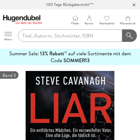
100 Tage Rückgaberecht***
Abholung in über 100 Filialen
Filiale
Konto
Merkzettel
Warenkorb
Hugendubel
Menu
Summer Sale:
13% Rabatt
auf viele Sortimente mit dem
12
mehr
Code
SOMMER13
erfahren
Band 3