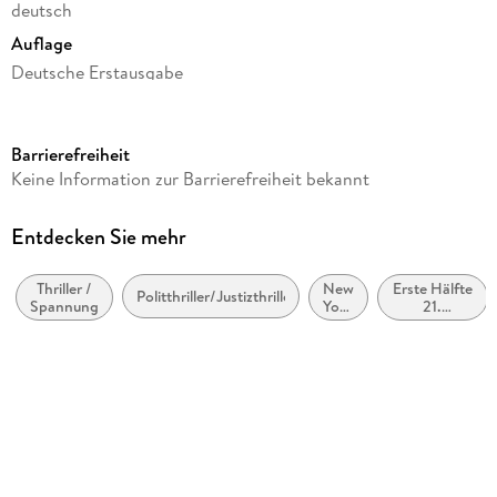
deutsch
Auflage
Deutsche Erstausgabe
Seitenanzahl
504
Barrierefreiheit
Reihe
Keine Information zur Barrierefreiheit bekannt
Eddie Flynn, 3
Autor/Autorin
Entdecken Sie mehr
Steve Cavanagh
Thriller /
New
Erste Hälfte
Übersetzung
Politthriller/Justizthriller
Spannung
York
21.
Jörn Ingwersen
City
Jahrhundert
(ca. 2000
Verlag/Hersteller
bis ca.
2050)
Goldmann TB
Originaltitel
The Liar
Originalsprache