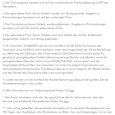
Der Preisvergleich bezieht sich auf die unverbindliche Preisempfehlung (UVP) des
5
Herstellers.
Der gebundene Preis dieses Artikels wurde vom Verlag gesenkt. Angaben zu
6
Preissenkungen beziehen sich auf den vorherigen Preis.
Die Preisbindung dieses Artikels wurde aufgehoben. Angaben zu Preissenkungen
7
beziehen sich auf den letzten gebundenen Preis.
Der gebundene Preis dieses Artikels wird nach Ablauf des auf der Artikelseite
8
dargestellten Datums vom Verlag angehoben.
Ihr Gutschein SOMMER13 gilt bis einschließlich 10.08.2026. Sie können den
12
Gutschein ausschließlich online einlösen unter www.hugendubel.de. Keine Bestellung
zur Abholung mit Zahlung in der Filiale möglich. Der Gutschein ist nicht gültig für
gesetzlich preisgebundene Artikel (deutschsprachige Bücher und eBooks) sowie für
preisgebundene Kalender, tolino shine (4016621130466), tolino select und das
Hugendubel Hörbuch Abo. Der Gutschein ist nicht mit anderen Gutscheinen und
Geschenkkarten kombinierbar. Eine Barauszahlung ist nicht möglich. Ein Weiterverkauf
und der Handel des Gutscheincodes sind nicht gestattet.
Leider können wir die Echtheit der Kundenbewertung aufgrund der großen Zahl an
15
Einzelbewertungen nicht prüfen.
Alle Informationen zur Tiefpreisgarantie finden Sie
hier
16
Alle Preise verstehen sich inkl. der gesetzlichen MwSt. Informationen über den
*
Versand und anfallende Versandkosten finden Sie
hier
Alle online gekauften Versandartikel beinhalten ein erweitertes Rückgaberecht von
***
100 Tagen nach Kaufdatum. Die Rücknahme von Bild-, Ton- und Datenträgern ist nur bei