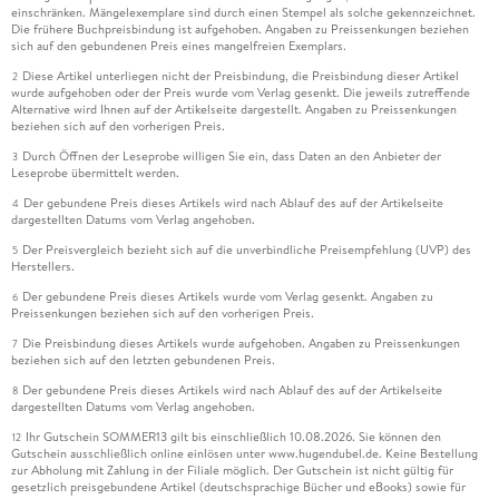
einschränken. Mängelexemplare sind durch einen Stempel als solche gekennzeichnet.
Die frühere Buchpreisbindung ist aufgehoben. Angaben zu Preissenkungen beziehen
sich auf den gebundenen Preis eines mangelfreien Exemplars.
Diese Artikel unterliegen nicht der Preisbindung, die Preisbindung dieser Artikel
2
wurde aufgehoben oder der Preis wurde vom Verlag gesenkt. Die jeweils zutreffende
Alternative wird Ihnen auf der Artikelseite dargestellt. Angaben zu Preissenkungen
beziehen sich auf den vorherigen Preis.
Durch Öffnen der Leseprobe willigen Sie ein, dass Daten an den Anbieter der
3
Leseprobe übermittelt werden.
Der gebundene Preis dieses Artikels wird nach Ablauf des auf der Artikelseite
4
dargestellten Datums vom Verlag angehoben.
Der Preisvergleich bezieht sich auf die unverbindliche Preisempfehlung (UVP) des
5
Herstellers.
Der gebundene Preis dieses Artikels wurde vom Verlag gesenkt. Angaben zu
6
Preissenkungen beziehen sich auf den vorherigen Preis.
Die Preisbindung dieses Artikels wurde aufgehoben. Angaben zu Preissenkungen
7
beziehen sich auf den letzten gebundenen Preis.
Der gebundene Preis dieses Artikels wird nach Ablauf des auf der Artikelseite
8
dargestellten Datums vom Verlag angehoben.
Ihr Gutschein SOMMER13 gilt bis einschließlich 10.08.2026. Sie können den
12
Gutschein ausschließlich online einlösen unter www.hugendubel.de. Keine Bestellung
zur Abholung mit Zahlung in der Filiale möglich. Der Gutschein ist nicht gültig für
gesetzlich preisgebundene Artikel (deutschsprachige Bücher und eBooks) sowie für