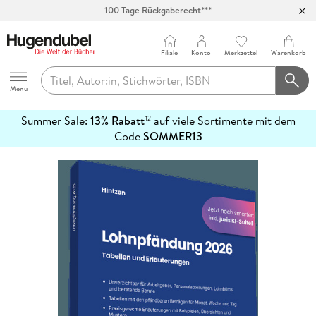
100 Tage Rückgaberecht***
Abholung in über 100 Filialen
Filiale
Konto
Merkzettel
Warenkorb
Hugendubel
Menu
Summer Sale:
13% Rabatt
auf viele Sortimente mit dem
12
mehr
Code
SOMMER13
erfahren