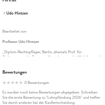
Udo Hintzen
Bearbeitet von
Professor Udo Hintzen
, Diplom-Rechtspfleger, Berlin, ehemals Prof. für
Zivilprozessrecht, Zwangsvollstreckungsrecht (Mobiliar- und
Immobiliarzwangsvollstreckung) sowie Insolvenzrecht an der
HWR Berlin; Mitherausgeber der Zeitschrift Der Deutsche
Bewertungen
Rechtspfleger
0 Bewertungen
Es wurden noch keine Bewertungen abgegeben. Schreiben
Sie die erste Bewertung zu "Lohnpfändung 2026" und helfen
Sie damit anderen bei der Kaufentscheidung.