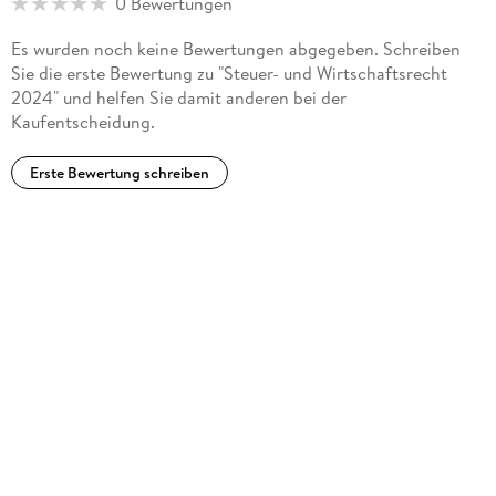
0 Bewertungen
Gas-/WärmelieferungenErneute EuGH-Vorlage des V. Senats
des BFH zur deutschen OrganschaftsregelungEuGH-Vorlage
Es wurden noch keine Bewertungen abgegeben. Schreiben
zur Besteuerung von Gutscheinen in
Sie die erste Bewertung zu "Steuer- und Wirtschaftsrecht
LeistungskettenInformationsaustausch zu
2024" und helfen Sie damit anderen bei der
KryptowertenTaxonomie 6. 7
Kaufentscheidung.
Erste Bewertung schreiben
Inhaltsverzeichnis
Geleitwort
Vorwort
Informationen zu Ebner Stolz / BDI
Autorenverzeichnis
Literaturverzeichnis
Abkürzungsverzeichnis