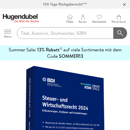
100 Tage Rückgaberecht***
Abholung in über 100 Filialen
Filiale
Konto
Merkzettel
Warenkorb
Hugendubel
Menu
Summer Sale:
13% Rabatt
auf viele Sortimente mit dem
12
mehr
Code
SOMMER13
erfahren