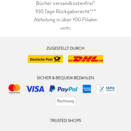
Bücher versandkostenfrei*
A. Unternehmensbesteuerung
100 Tage Rückgaberecht***
B. Arbeitnehmerbesteuerung
C. Umsatzsteuer
Abholung in über 100 Filialen
D. Internationales Steuerrecht
uvm.
E. Immobilienbesteuerung
F. Besteuerung von Privatpersonen
G. Wirtschaftsprüfung
ZUGESTELLT DURCH
H. Wirtschaftsprüfung und IT
I. Wirtschaftsrecht
Vierter Teil: Entwicklungen in Gesetzgebung,
Rechtsprechung und Verwaltung 2020
SICHER & BEQUEM BEZAHLEN
A. Unternehmensbesteuerung
B. Arbeitnehmerbesteuerung
C. Umsatzsteuer
D. Internationales Steuerrecht
E. Erbschaft- und Schenkungsteuer
F. Immobilienbesteuerung
TRUSTED SHOPS
G. Besteuerung von Privatpersonen
H. Wirtschaftsprüfung