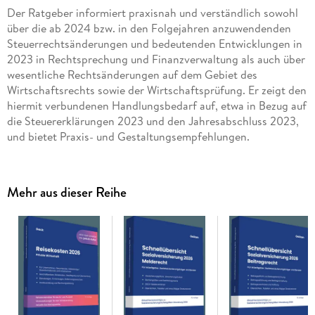
Der Ratgeber informiert praxisnah und verständlich sowohl
über die ab 2024 bzw. in den Folgejahren anzuwendenden
Steuerrechtsänderungen und bedeutenden Entwicklungen in
2023 in Rechtsprechung und Finanzverwaltung als auch über
wesentliche Rechtsänderungen auf dem Gebiet des
Wirtschaftsrechts sowie der Wirtschaftsprüfung. Er zeigt den
hiermit verbundenen Handlungsbedarf auf, etwa in Bezug auf
die Steuererklärungen 2023 und den Jahresabschluss 2023,
und bietet Praxis- und Gestaltungsempfehlungen.
Aktuelle Änderungen, Gestaltungen, AusblickZunehmende
Konflikte weltweit, Inflation, Klimawandel, Fachkräftemangel,
Technologiewandel und Innovationsstau: Die deutsche
Mehr aus dieser Reihe
Wirtschaft steht angesichts multipler Krisen vor großen
Herausforderungen. Die Bundesregierung versucht wie
bereits im Vorjahr gegenzusteuern. So sollten mit dem
Wachstumschancengesetz Impulse zur Stärkung der
Wirtschaft gesetzt werden. In 2023 konnten jedoch nur
zwingend umzusetzende Maßnahmen last minute finalisiert
werden. Planmäßig zum 1. 1. 2024 in Kraft getreten sind das
Mindestbesteuerungsrichtlinie-Umsetzungsgesetz und das