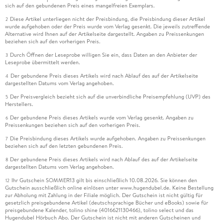
sich auf den gebundenen Preis eines mangelfreien Exemplars.
Diese Artikel unterliegen nicht der Preisbindung, die Preisbindung dieser Artikel
2
wurde aufgehoben oder der Preis wurde vom Verlag gesenkt. Die jeweils zutreffende
Alternative wird Ihnen auf der Artikelseite dargestellt. Angaben zu Preissenkungen
beziehen sich auf den vorherigen Preis.
Durch Öffnen der Leseprobe willigen Sie ein, dass Daten an den Anbieter der
3
Leseprobe übermittelt werden.
Der gebundene Preis dieses Artikels wird nach Ablauf des auf der Artikelseite
4
dargestellten Datums vom Verlag angehoben.
Der Preisvergleich bezieht sich auf die unverbindliche Preisempfehlung (UVP) des
5
Herstellers.
Der gebundene Preis dieses Artikels wurde vom Verlag gesenkt. Angaben zu
6
Preissenkungen beziehen sich auf den vorherigen Preis.
Die Preisbindung dieses Artikels wurde aufgehoben. Angaben zu Preissenkungen
7
beziehen sich auf den letzten gebundenen Preis.
Der gebundene Preis dieses Artikels wird nach Ablauf des auf der Artikelseite
8
dargestellten Datums vom Verlag angehoben.
Ihr Gutschein SOMMER13 gilt bis einschließlich 10.08.2026. Sie können den
12
Gutschein ausschließlich online einlösen unter www.hugendubel.de. Keine Bestellung
zur Abholung mit Zahlung in der Filiale möglich. Der Gutschein ist nicht gültig für
gesetzlich preisgebundene Artikel (deutschsprachige Bücher und eBooks) sowie für
preisgebundene Kalender, tolino shine (4016621130466), tolino select und das
Hugendubel Hörbuch Abo. Der Gutschein ist nicht mit anderen Gutscheinen und