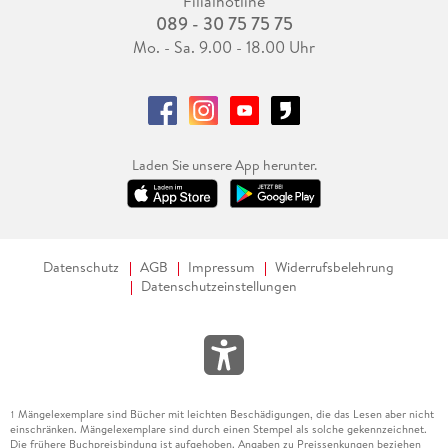
Filialhotline
089 - 30 75 75 75
Mo. - Sa. 9.00 - 18.00 Uhr
Laden Sie unsere App herunter.
Datenschutz
AGB
Impressum
Widerrufsbelehrung
Datenschutzeinstellungen
Mängelexemplare sind Bücher mit leichten Beschädigungen, die das Lesen aber nicht
1
einschränken. Mängelexemplare sind durch einen Stempel als solche gekennzeichnet.
Die frühere Buchpreisbindung ist aufgehoben. Angaben zu Preissenkungen beziehen