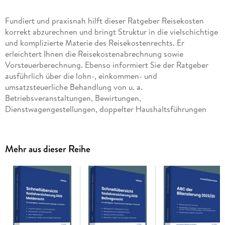
Fundiert und praxisnah hilft dieser Ratgeber Reisekosten
korrekt abzurechnen und bringt Struktur in die vielschichtige
und komplizierte Materie des Reisekostenrechts. Er
erleichtert Ihnen die Reisekostenabrechnung sowie
Vorsteuerberechnung. Ebenso informiert Sie der Ratgeber
ausführlich über die lohn-, einkommen- und
umsatzsteuerliche Behandlung von u. a.
Betriebsveranstaltungen, Bewirtungen,
Dienstwagengestellungen, doppelter Haushaltsführungen
oder von Verpflegungsaufwendungen.
Reisekosten richtig abrechnen! Fundiert und praxisnah hilft
dieser Ratgeber Reisekosten korrekt abzurechnen und bringt
Mehr aus dieser Reihe
Struktur in die vielschichtige und komplizierte Materie des
Reisekostenrechts. Er erleichtert Ihnen die
Reisekostenabrechnung sowie Vorsteuerberechnung. Ebenso
informiert Sie der Ratgeber ausführlich über die lohn-,
einkommen- und umsatzsteuerliche Behandlung von u. a.
Betriebsveranstaltungen, Bewirtungen,
Dienstwagengestellungen, doppelter Haushaltsführungen