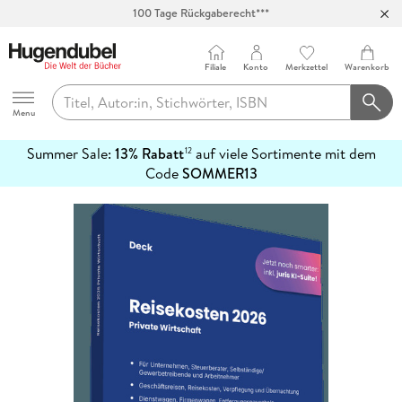
100 Tage Rückgaberecht***
Abholung in über 100 Filialen
Filiale
Konto
Merkzettel
Warenkorb
Hugendubel
Menu
Summer Sale:
13% Rabatt
auf viele Sortimente mit dem
12
mehr
Code
SOMMER13
erfahren