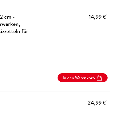
2 cm -
14,99 €
*
erwerken,
izzetteln für
In den Warenkorb
24,99 €
*