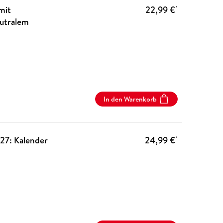
mit
22,99 €
*
eutralem
In den Warenkorb
27: Kalender
24,99 €
*