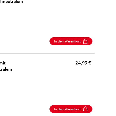
chneutralem
In den Warenkorb
mit
24,99 €
*
tralem
In den Warenkorb