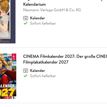
Fremdsprachige Bücher
n Lernhilfen
 Jugendbücher
eiber
Hörbuch Downloads im Bundle
Kalendarium
cher
 Vergleich
 Puzzlezubehör
Lernen
New Adult
STABILO
Taschenbücher
Neumann Verlage GmbH & Co. KG
hilfen
hriller
 Backen
er
lender
Ratgeber
Kalender
op
hriller
Romance
Sofort lieferbar
Sachbücher
precher:innen
Science Fiction
Fremdsprachige Bücher
CINEMA Filmkalender 2027: Der große CIN
Filmplakatkalender 2027
Kalender
Sofort lieferbar