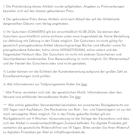
Die Preisbindung dieses Artikels wurde aufgehoben. Angaben zu Preissenkungen
7
beziehen sich auf den letzten gebundenen Preis.
Der gebundene Preis dieses Artikels wird nach Ablauf des auf der Artikelseite
8
dargestellten Datums vom Verlag angehoben.
Ihr Gutschein SOMMER13 gilt bis einschließlich 10.08.2026. Sie können den
12
Gutschein ausschließlich online einlösen unter www.hugendubel.de. Keine Bestellung
zur Abholung mit Zahlung in der Filiale möglich. Der Gutschein ist nicht gültig für
gesetzlich preisgebundene Artikel (deutschsprachige Bücher und eBooks) sowie für
preisgebundene Kalender, tolino shine (4016621130466), tolino select und das
Hugendubel Hörbuch Abo. Der Gutschein ist nicht mit anderen Gutscheinen und
Geschenkkarten kombinierbar. Eine Barauszahlung ist nicht möglich. Ein Weiterverkauf
und der Handel des Gutscheincodes sind nicht gestattet.
Leider können wir die Echtheit der Kundenbewertung aufgrund der großen Zahl an
15
Einzelbewertungen nicht prüfen.
Alle Informationen zur Tiefpreisgarantie finden Sie
hier
16
Alle Preise verstehen sich inkl. der gesetzlichen MwSt. Informationen über den
*
Versand und anfallende Versandkosten finden Sie
hier
Alle online gekauften Versandartikel beinhalten ein erweitertes Rückgaberecht von
***
100 Tagen nach Kaufdatum. Die Rücknahme von Bild-, Ton- und Datenträgern ist nur bei
noch versiegelter Ware möglich. Für in der Filiale gekaufte Artikel gilt ein
Rückgaberecht von 4 Wochen. Voraussetzung ist die Vorlage des Kassenbons und dass
sich der Artikel in wiederverkaufsfähigem Zustand befindet. Für digitale Produkte gilt
weiterhin die gesetzliche Widerrufsfrist von 14 Tagen. Bitte senden Sie Ihren Widerruf
zu digitalen Produkten per Mail an info@hugendubel.de.