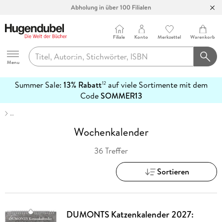
Abholung in über 100 Filialen
Filiale
Konto
Merkzettel
Warenkorb
Hugendubel
Menu
Summer Sale:
13% Rabatt
auf viele Sortimente mit dem
12
mehr
Code
SOMMER13
erfahren
…
Wochenkalender
36 Treffer
Sortieren
DUMONTS Katzenkalender 2027: