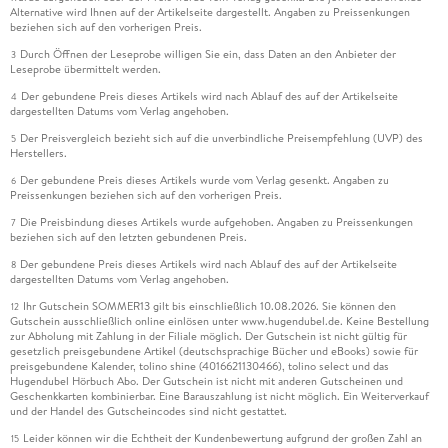
Alternative wird Ihnen auf der Artikelseite dargestellt. Angaben zu Preissenkungen
beziehen sich auf den vorherigen Preis.
Durch Öffnen der Leseprobe willigen Sie ein, dass Daten an den Anbieter der
3
Leseprobe übermittelt werden.
Der gebundene Preis dieses Artikels wird nach Ablauf des auf der Artikelseite
4
dargestellten Datums vom Verlag angehoben.
Der Preisvergleich bezieht sich auf die unverbindliche Preisempfehlung (UVP) des
5
Herstellers.
Der gebundene Preis dieses Artikels wurde vom Verlag gesenkt. Angaben zu
6
Preissenkungen beziehen sich auf den vorherigen Preis.
Die Preisbindung dieses Artikels wurde aufgehoben. Angaben zu Preissenkungen
7
beziehen sich auf den letzten gebundenen Preis.
Der gebundene Preis dieses Artikels wird nach Ablauf des auf der Artikelseite
8
dargestellten Datums vom Verlag angehoben.
Ihr Gutschein SOMMER13 gilt bis einschließlich 10.08.2026. Sie können den
12
Gutschein ausschließlich online einlösen unter www.hugendubel.de. Keine Bestellung
zur Abholung mit Zahlung in der Filiale möglich. Der Gutschein ist nicht gültig für
gesetzlich preisgebundene Artikel (deutschsprachige Bücher und eBooks) sowie für
preisgebundene Kalender, tolino shine (4016621130466), tolino select und das
Hugendubel Hörbuch Abo. Der Gutschein ist nicht mit anderen Gutscheinen und
Geschenkkarten kombinierbar. Eine Barauszahlung ist nicht möglich. Ein Weiterverkauf
und der Handel des Gutscheincodes sind nicht gestattet.
Leider können wir die Echtheit der Kundenbewertung aufgrund der großen Zahl an
15