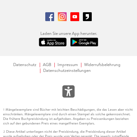
Laden Sie unsere App herunter.
Datenschutz
AGB
Impressum
Widerrufsbelehrung
Datenschutzeinstellungen
Mängelexemplare sind Bücher mit leichten Beschädigungen, die das Lesen aber nicht
1
einschränken. Mängelexemplare sind durch einen Stempel als solche gekennzeichnet.
Die frühere Buchpreisbindung ist aufgehoben. Angaben zu Preissenkungen beziehen
sich auf den gebundenen Preis eines mangelfreien Exemplars.
Diese Artikel unterliegen nicht der Preisbindung, die Preisbindung dieser Artikel
2
wurde aufgehoben oder der Preis wurde vom Verlag gesenkt. Die jeweils zutreffende