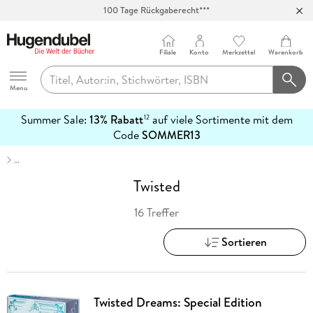
100 Tage Rückgaberecht***
Abholung in über 100 Filialen
Filiale
Konto
Merkzettel
Warenkorb
Hugendubel
Menu
Summer Sale:
13% Rabatt
auf viele Sortimente mit dem
12
mehr
Code
SOMMER13
erfahren
…
Twisted
16 Treffer
Sortieren
Twisted Dreams: Special Edition