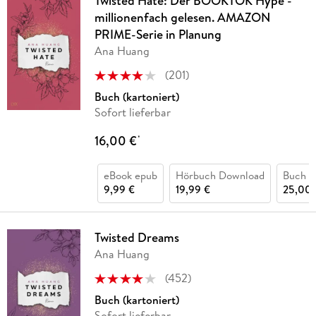
Twisted Hate: Der BOOKTOK Hype -
millionenfach gelesen. AMAZON
PRIME-Serie in Planung
Ana Huang
(
201
)
Buch (kartoniert)
Sofort lieferbar
16,00 €
*
eBook epub
Hörbuch Download
Buch (
9,99 €
19,99 €
25,00 
Twisted Dreams
Ana Huang
(
452
)
Buch (kartoniert)
Sofort lieferbar