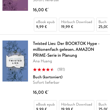
16,00 €
*
eBook epub
Hörbuch Download
Buch (
9,99 €
19,99 €
25,00 
Twisted Lies: Der BOOKTOK Hype -
millionenfach gelesen. AMAZON
PRIME-Serie in Planung
Ana Huang
(
181
)
Buch (kartoniert)
Sofort lieferbar
16,00 €
*
eBook epub
Hörbuch Download
Buch (
9,99 €
19,99 €
25,00 