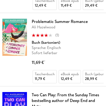
Taschenbuch
eBook epub
Buch (gebund
12,49 €
11,49 €
29,49 €
Problematic Summer Romance
Ali Hazelwood
(
1
)
Buch (kartoniert)
Sprache: Englisch
Sofort lieferbar
11,69 €
*
Taschenbuch
eBook epub
Buch (gebund
11,79 €
12,49 €
28,99 €
Two Can Play: From the Sunday Times
bestselling author of Deep End and