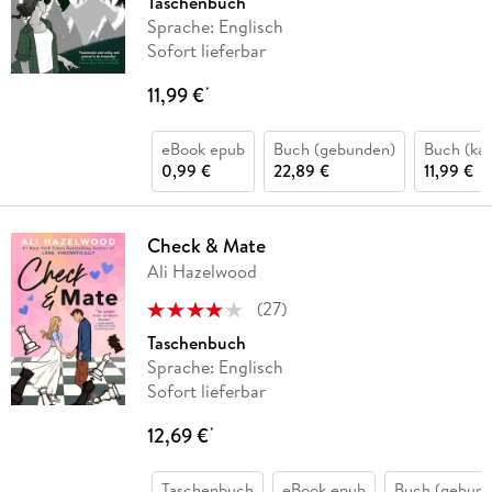
Taschenbuch
Sprache: Englisch
Sofort lieferbar
11,99 €
*
eBook epub
Buch (gebunden)
Buch (kar
0,99 €
22,89 €
11,99 €
Check & Mate
Ali Hazelwood
(
27
)
Taschenbuch
Sprache: Englisch
Sofort lieferbar
12,69 €
*
Taschenbuch
eBook epub
Buch (gebund