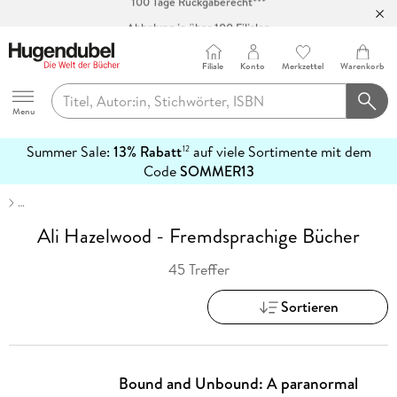
Abholung in über 100 Filialen
Filiale
Konto
Merkzettel
Warenkorb
Hugendubel
Menu
Summer Sale:
13% Rabatt
auf viele Sortimente mit dem
12
mehr
Code
SOMMER13
erfahren
…
Ali Hazelwood - Fremdsprachige Bücher
45 Treffer
Sortieren
Bound and Unbound: A paranormal