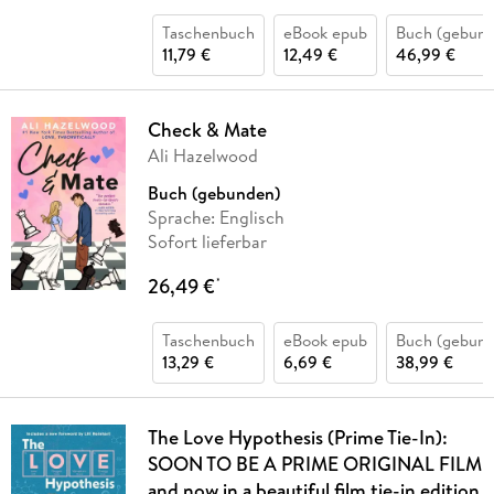
Taschenbuch
eBook epub
Buch (gebund
11,79 €
12,49 €
46,99 €
Check & Mate
Ali Hazelwood
Buch (gebunden)
Sprache: Englisch
Sofort lieferbar
26,49 €
*
Taschenbuch
eBook epub
Buch (gebund
13,29 €
6,69 €
38,99 €
The Love Hypothesis (Prime Tie-In):
SOON TO BE A PRIME ORIGINAL FILM
and now in a beautiful film tie-in edition