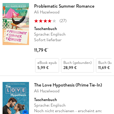
Problematic Summer Romance
Ali Hazelwood
(
27
)
Taschenbuch
Sprache: Englisch
Sofort lieferbar
11,79 €
*
eBook epub
Buch (gebunden)
Buch (kar
5,99 €
28,99 €
11,69 €
The Love Hypothesis (Prime Tie-In)
Ali Hazelwood
Taschenbuch
Sprache: Englisch
Noch nicht erschienen
- erscheint am: