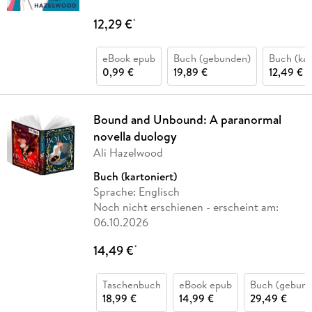
12,29 €
*
eBook epub
Buch (gebunden)
Buch (kar
0,99 €
19,89 €
12,49 €
Bound and Unbound: A paranormal
novella duology
Ali Hazelwood
Buch (kartoniert)
Sprache: Englisch
Noch nicht erschienen
- erscheint am:
06.10.2026
14,49 €
*
Taschenbuch
eBook epub
Buch (gebund
18,99 €
14,99 €
29,49 €