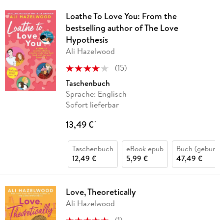
Loathe To Love You: From the
bestselling author of The Love
Hypothesis
Ali Hazelwood
(
15
)
Taschenbuch
Sprache: Englisch
Sofort lieferbar
13,49 €
*
Taschenbuch
eBook epub
Buch (gebund
12,49 €
5,99 €
47,49 €
Love, Theoretically
Ali Hazelwood
(
1
)