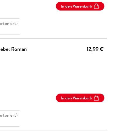
In den Warenkorb
artoniert)
iebe: Roman
12,99 €
*
In den Warenkorb
artoniert)