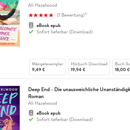
Fremdsprachige Bücher
n Lernhilfen
 Jugendbücher
eiber
Hörbuch Downloads im Bundle
Ali Hazelwood
cher
 Vergleich
 Puzzlezubehör
Lernen
New Adult
STABILO
Taschenbücher
hilfen
hriller
(
1
Bewertung
)
15
 Backen
er
lender
Ratgeber
op
eBook epub
hriller
Romance
Sofort lieferbar (Download)
Sachbücher
precher:innen
Science Fiction
Fremdsprachige Bücher
Mängelexemplar
Hörbuch Download
Buch (k
9,49 €
19,94 €
18,00 €
Deep End - Die unausweichliche Unanständigk
Roman
Ali Hazelwood
eBook epub
Sofort lieferbar (Download)