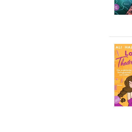
Christina Lauren
(
1
)
5-10 €
(
4
)
J. T. Geissinger
(
1
)
10-20 €
(
7
)
Katee Robert
(
1
)
20-50 €
(
0
)
Olivia Dade
(
1
)
> 50 €
(
0
)
Ruby Dixon
(
1
)
Tessa Bailey
(
1
)