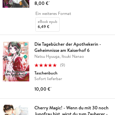
8,00 €
*
Ein weiteres Format
eBook epub
6,49 €
Die Tagebücher der Apothekerin -
Geheimnisse am Kaiserhof 6
Natsu Hyuuga, Itsuki Nanao
(
9
)
Taschenbuch
Sofort lieferbar
10,00 €
*
Cherry Magic! - Wenn du mit 30 noch
Jungfrau bist, wirst du zum Zauberer -