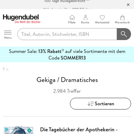
Abholung in über 100 Filialen
Filiale
Konto
Merkzettel
Warenkorb
Hugendubel
Menu
Summer Sale:
13% Rabatt
auf viele Sortimente mit dem
12
mehr
Code
SOMMER13
erfahren
…
Gekiga / Dramatisches
2.984 Treffer
Sortieren
Die Tagebücher der Apothekerin -