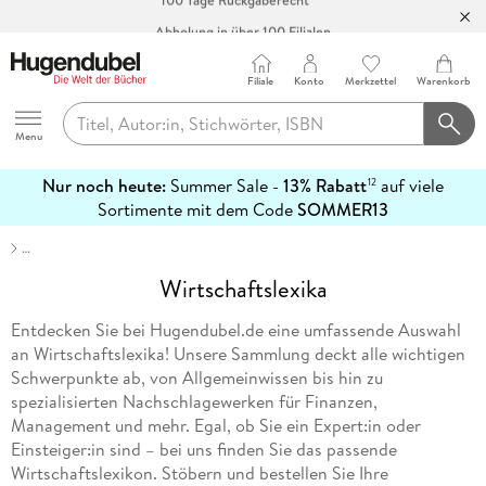
Abholung in über 100 Filialen
Filiale
Konto
Merkzettel
Warenkorb
Hugendubel
Menu
Nur noch heute:
Summer Sale -
13% Rabatt
auf viele
12
mehr
Sortimente mit dem Code
SOMMER13
erfahren
…
Wirtschaftslexika
Entdecken Sie bei Hugendubel.de eine umfassende Auswahl
an Wirtschaftslexika! Unsere Sammlung deckt alle wichtigen
Schwerpunkte ab, von Allgemeinwissen bis hin zu
spezialisierten Nachschlagewerken für Finanzen,
Management und mehr. Egal, ob Sie ein Expert:in oder
Einsteiger:in sind – bei uns finden Sie das passende
Wirtschaftslexikon. Stöbern und bestellen Sie Ihre