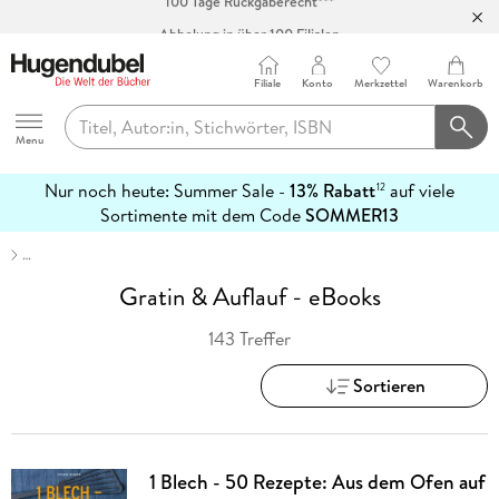
Abholung in über 100 Filialen
Filiale
Konto
Merkzettel
Warenkorb
Hugendubel
Menu
Nur noch heute: Summer Sale -
13% Rabatt
auf viele
12
mehr
Sortimente mit dem Code
SOMMER13
erfahren
…
Gratin & Auflauf - eBooks
143 Treffer
Sortieren
1 Blech - 50 Rezepte: Aus dem Ofen auf