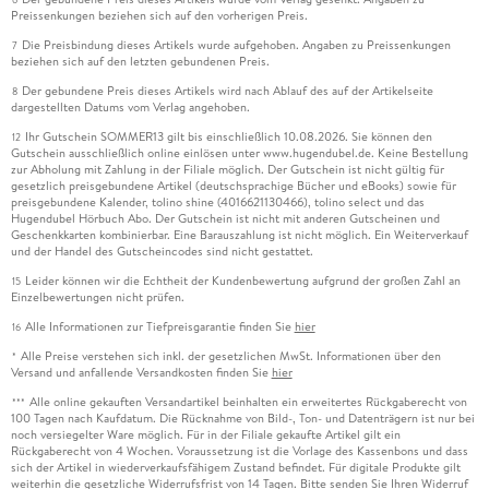
Preissenkungen beziehen sich auf den vorherigen Preis.
Die Preisbindung dieses Artikels wurde aufgehoben. Angaben zu Preissenkungen
7
beziehen sich auf den letzten gebundenen Preis.
Der gebundene Preis dieses Artikels wird nach Ablauf des auf der Artikelseite
8
dargestellten Datums vom Verlag angehoben.
Ihr Gutschein SOMMER13 gilt bis einschließlich 10.08.2026. Sie können den
12
Gutschein ausschließlich online einlösen unter www.hugendubel.de. Keine Bestellung
zur Abholung mit Zahlung in der Filiale möglich. Der Gutschein ist nicht gültig für
gesetzlich preisgebundene Artikel (deutschsprachige Bücher und eBooks) sowie für
preisgebundene Kalender, tolino shine (4016621130466), tolino select und das
Hugendubel Hörbuch Abo. Der Gutschein ist nicht mit anderen Gutscheinen und
Geschenkkarten kombinierbar. Eine Barauszahlung ist nicht möglich. Ein Weiterverkauf
und der Handel des Gutscheincodes sind nicht gestattet.
Leider können wir die Echtheit der Kundenbewertung aufgrund der großen Zahl an
15
Einzelbewertungen nicht prüfen.
Alle Informationen zur Tiefpreisgarantie finden Sie
hier
16
Alle Preise verstehen sich inkl. der gesetzlichen MwSt. Informationen über den
*
Versand und anfallende Versandkosten finden Sie
hier
Alle online gekauften Versandartikel beinhalten ein erweitertes Rückgaberecht von
***
100 Tagen nach Kaufdatum. Die Rücknahme von Bild-, Ton- und Datenträgern ist nur bei
noch versiegelter Ware möglich. Für in der Filiale gekaufte Artikel gilt ein
Rückgaberecht von 4 Wochen. Voraussetzung ist die Vorlage des Kassenbons und dass
sich der Artikel in wiederverkaufsfähigem Zustand befindet. Für digitale Produkte gilt
weiterhin die gesetzliche Widerrufsfrist von 14 Tagen. Bitte senden Sie Ihren Widerruf