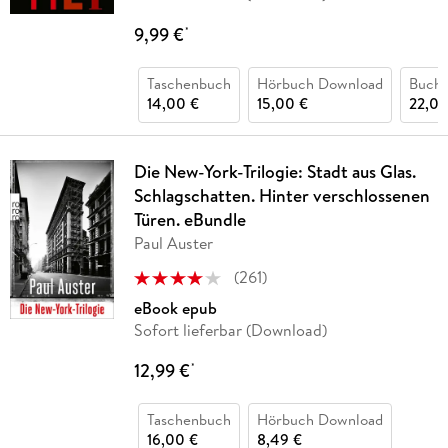
9,99 €
*
Taschenbuch
Hörbuch Download
Buch 
14,00 €
15,00 €
22,00
Die New-York-Trilogie: Stadt aus Glas.
Schlagschatten. Hinter verschlossenen
Türen. eBundle
Paul Auster
(
261
)
eBook epub
Sofort lieferbar (Download)
12,99 €
*
Taschenbuch
Hörbuch Download
16,00 €
8,49 €