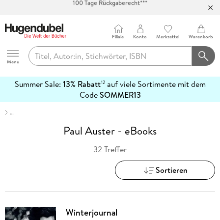
Abholung in über 100 Filialen
Filiale
Konto
Merkzettel
Warenkorb
Hugendubel
Menu
Summer Sale:
13% Rabatt
auf viele Sortimente mit dem
12
mehr
Code
SOMMER13
erfahren
…
Paul Auster - eBooks
32 Treffer
Sortieren
Winterjournal