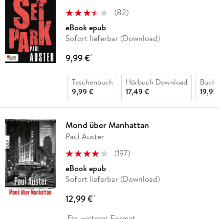
(
82
)
eBook epub
Sofort lieferbar (Download)
9,99 €
*
Taschenbuch
Hörbuch Download
Buch 
9,99 €
17,49 €
19,95
Mond über Manhattan
Paul Auster
(
197
)
eBook epub
Sofort lieferbar (Download)
12,99 €
*
Ein weiteres Format