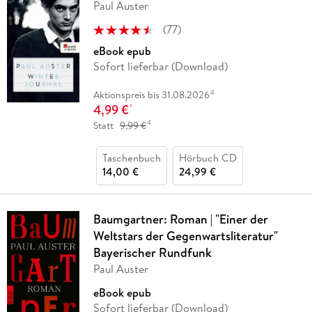
Paul Auster
(
77
)
eBook epub
Sofort lieferbar (Download)
4
Aktionspreis bis 31.08.2026
4,99 €
*
4
Statt
9,99 €
Taschenbuch
Hörbuch CD
14,00 €
24,99 €
Baumgartner: Roman | "Einer der
Weltstars der Gegenwartsliteratur"
Bayerischer Rundfunk
Paul Auster
eBook epub
Sofort lieferbar (Download)