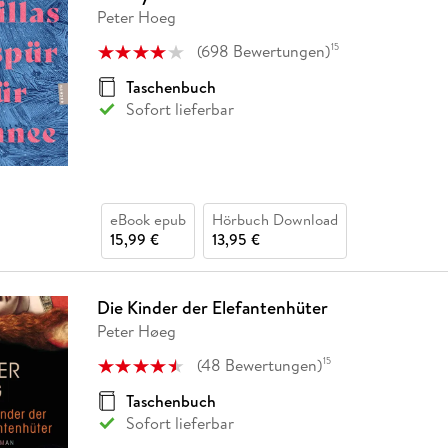
Fremdsprachige Bücher
n Lernhilfen
 Jugendbücher
eiber
Hörbuch Downloads im Bundle
Peter Hoeg
cher
 Vergleich
 Puzzlezubehör
Lernen
New Adult
STABILO
Taschenbücher
hilfen
hriller
(
698
Bewertungen
)
15
 Backen
er
lender
Ratgeber
op
Taschenbuch
hriller
Romance
Sofort lieferbar
Sachbücher
precher:innen
Science Fiction
Fremdsprachige Bücher
eBook epub
Hörbuch Download
15,99 €
13,95 €
Die Kinder der Elefantenhüter
Peter Høeg
(
48
Bewertungen
)
15
Taschenbuch
Sofort lieferbar