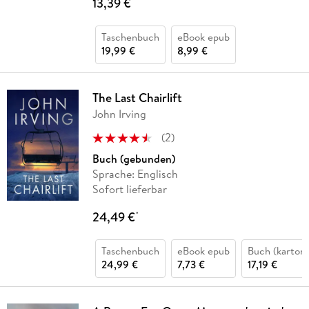
13,39 €
*
Taschenbuch
eBook epub
19,99 €
8,99 €
The Last Chairlift
John Irving
(
2
)
Buch (gebunden)
Sprache: Englisch
Sofort lieferbar
24,49 €
*
Taschenbuch
eBook epub
Buch (kartoni
24,99 €
7,73 €
17,19 €