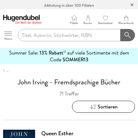
Abholung in über 100 Filialen
Filiale
Konto
Merkzettel
Warenkorb
Hugendubel
Menu
Summer Sale:
13% Rabatt
auf viele Sortimente mit dem
12
mehr
Code
SOMMER13
erfahren
…
John Irving - Fremdsprachige Bücher
71 Treffer
Sortieren
Queen Esther