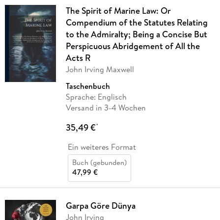
The Spirit of Marine Law: Or
Compendium of the Statutes Relating
to the Admiralty; Being a Concise But
Perspicuous Abridgement of All the
Acts R
John Irving Maxwell
Taschenbuch
Sprache: Englisch
Versand in 3-4 Wochen
35,49 €
*
Ein weiteres Format
Buch (gebunden)
47,99 €
Garpa Göre Dünya
John Irving