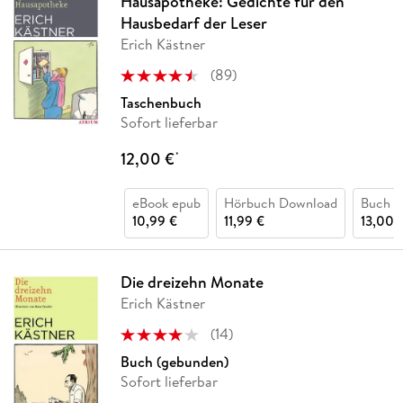
Hausapotheke: Gedichte für den
Hausbedarf der Leser
Erich Kästner
(
89
)
Taschenbuch
Sofort lieferbar
12,00 €
*
eBook epub
Hörbuch Download
Buch (
10,99 €
11,99 €
13,00 
Die dreizehn Monate
Erich Kästner
(
14
)
Buch (gebunden)
Sofort lieferbar