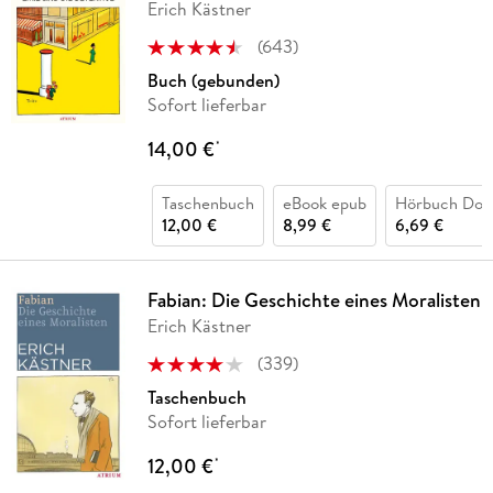
Erich Kästner
(
643
)
Buch (gebunden)
Sofort lieferbar
14,00 €
*
Taschenbuch
eBook epub
Hörbuch Dow
12,00 €
8,99 €
6,69 €
Fabian: Die Geschichte eines Moralisten
Erich Kästner
(
339
)
Taschenbuch
Sofort lieferbar
12,00 €
*