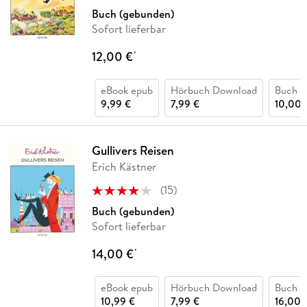
Buch (gebunden)
Sofort lieferbar
12,00 €
*
eBook epub
Hörbuch Download
Buch (
9,99 €
7,99 €
10,00 
Gullivers Reisen
Erich Kästner
(
15
)
Buch (gebunden)
Sofort lieferbar
14,00 €
*
eBook epub
Hörbuch Download
Buch (
10,99 €
7,99 €
16,00 