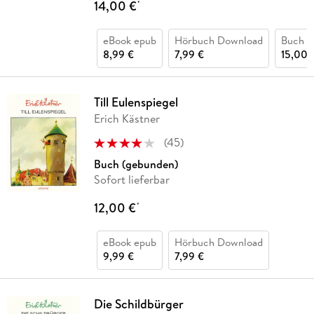
14,00 €
*
eBook epub
Hörbuch Download
Buch (
8,99 €
7,99 €
15,00 
Till Eulenspiegel
Erich Kästner
(
45
)
Buch (gebunden)
Sofort lieferbar
12,00 €
*
eBook epub
Hörbuch Download
9,99 €
7,99 €
Die Schildbürger