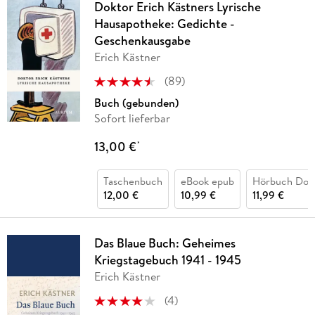
Doktor Erich Kästners Lyrische
Hausapotheke: Gedichte -
Geschenkausgabe
Erich Kästner
(
89
)
Buch (gebunden)
Sofort lieferbar
13,00 €
*
Taschenbuch
eBook epub
Hörbuch Dow
12,00 €
10,99 €
11,99 €
Das Blaue Buch: Geheimes
Kriegstagebuch 1941 - 1945
Erich Kästner
(
4
)