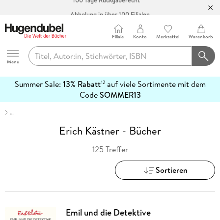
Abholung in über 100 Filialen
Filiale
Konto
Merkzettel
Warenkorb
Hugendubel
Menu
Summer Sale:
13% Rabatt
auf viele Sortimente mit dem
12
mehr
Code
SOMMER13
erfahren
…
Erich Kästner - Bücher
125 Treffer
Sortieren
Emil und die Detektive