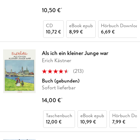
10,50 €
*
CD
eBook epub
Hörbuch Downloa
10,72 €
8,99 €
6,69 €
Als ich ein kleiner Junge war
Erich Kästner
(
213
)
Buch (gebunden)
Sofort lieferbar
14,00 €
*
Taschenbuch
eBook epub
Hörbuch Dow
12,00 €
10,99 €
7,99 €