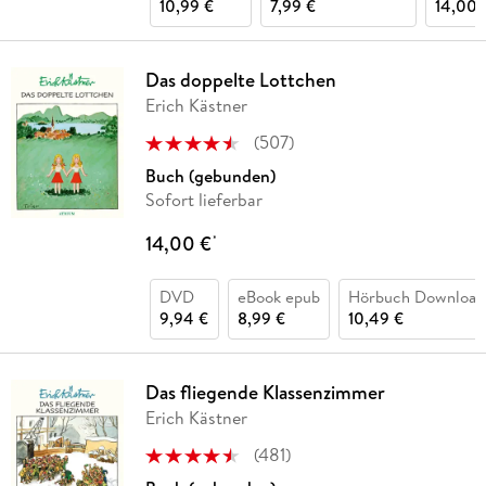
10,99 €
7,99 €
14,00 
Das doppelte Lottchen
Erich Kästner
(
507
)
Buch (gebunden)
Sofort lieferbar
14,00 €
*
DVD
eBook epub
Hörbuch Download
9,94 €
8,99 €
10,49 €
Das fliegende Klassenzimmer
Erich Kästner
(
481
)