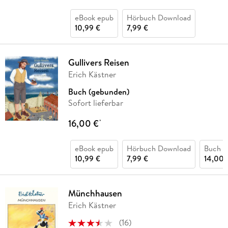
eBook epub
Hörbuch Download
10,99 €
7,99 €
Gullivers Reisen
Erich Kästner
Buch (gebunden)
Sofort lieferbar
16,00 €
*
eBook epub
Hörbuch Download
Buch (
10,99 €
7,99 €
14,00 
Münchhausen
Erich Kästner
(
16
)