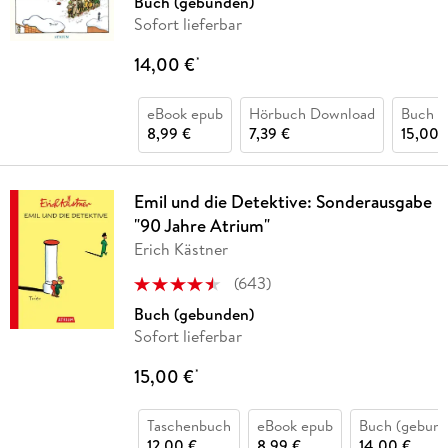
Buch (gebunden)
Sofort lieferbar
14,00 €
*
eBook epub
Hörbuch Download
Buch (
8,99 €
7,39 €
15,00 
Emil und die Detektive: Sonderausgabe
"90 Jahre Atrium"
Erich Kästner
(
643
)
Buch (gebunden)
Sofort lieferbar
15,00 €
*
Taschenbuch
eBook epub
Buch (gebund
12,00 €
8,99 €
14,00 €