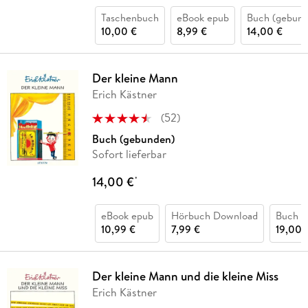
Taschenbuch
eBook epub
Buch (gebund
10,00 €
8,99 €
14,00 €
Der kleine Mann
Erich Kästner
(
52
)
Buch (gebunden)
Sofort lieferbar
14,00 €
*
eBook epub
Hörbuch Download
Buch (
10,99 €
7,99 €
19,00 
Der kleine Mann und die kleine Miss
Erich Kästner