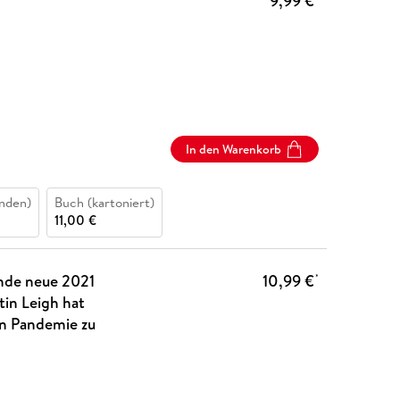
9,99 €
In den Warenkorb
nden)
Buch (kartoniert)
11,00 €
ende neue 2021
10,99 €
*
in Leigh hat
en Pandemie zu