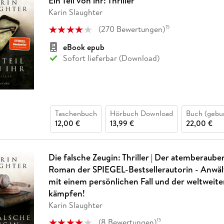
Ein Teil von ihr: Thriller
Karin Slaughter
(
270
Bewertungen
)
15
eBook epub
Sofort lieferbar (Download)
Taschenbuch
Hörbuch Download
Buch (gebu
12,00 €
13,99 €
22,00 €
Die falsche Zeugin: Thriller | Der atemberaub
Roman der SPIEGEL-Bestsellerautorin - Anwält
mit einem persönlichen Fall und der weltweit
kämpfen!
Karin Slaughter
(
8
Bewertungen
)
15