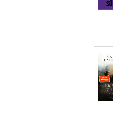
0-5 €
(
4
)
Lee Slaughter
(
1
)
5-10 €
(
9
)
10-20 €
(
17
)
20-50 €
(
0
)
> 50 €
(
0
)