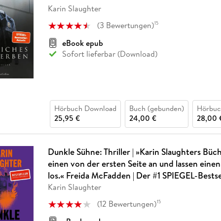
Fremdsprachige Bücher
n Lernhilfen
 Jugendbücher
eiber
Hörbuch Downloads im Bundle
Karin Slaughter
cher
 Vergleich
 Puzzlezubehör
Lernen
New Adult
STABILO
Taschenbücher
hilfen
hriller
(
3
Bewertungen
)
15
 Backen
er
lender
Ratgeber
op
eBook epub
hriller
Romance
Sofort lieferbar (Download)
Sachbücher
precher:innen
Science Fiction
Fremdsprachige Bücher
Hörbuch Download
Buch (gebunden)
Hörbu
25,95 €
24,00 €
28,00 
Dunkle Sühne: Thriller | »Karin Slaughters Büc
einen von der ersten Seite an und lassen eine
los.« Freida McFadden | Der #1 SPIEGEL-Bestse
Karin Slaughter
(
12
Bewertungen
)
15