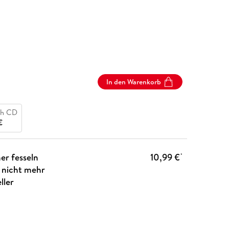
In den Warenkorb
ch CD
€
her fesseln
10,99 €
*
n nicht mehr
ller