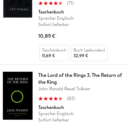
(
71
)
Taschenbuch
Sprache: Englisch
Sofort lieferbar
10,89 €
*
Taschenbuch
Buch (gebunden)
11,69 €
32,99 €
The Lord of the Rings 3. The Return of
the King
John Ronald Reuel Tolkien
(
82
)
Taschenbuch
Sprache: Englisch
Sofort lieferbar