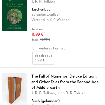
J. R. R. Tolkien
Taschenbuch
Sprache: Englisch
Versand in 3-4 Wochen
Jetzt nur
11,99 €
*
Statt
13,99 €
Ein weiteres Format
eBook epub
6,99 €
The Fall of Númenor. Deluxe Edition:
and Other Tales from the Second Age
of Middle-earth
J. R. R. Tolkien, John R. R. Tolkien
Buch (gebunden)