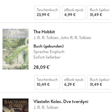
Taschenbuch
eBook epub
Buch (gebund
23,99 €
4,99 €
31,49 €
The Hobbit
J. R. R. Tolkien, John R. R. Tolkien
Buch (gebunden)
Sprache: Englisch
Sofort lieferbar
28,09 €
*
Taschenbuch
eBook epub
Buch (gebund
10,49 €
6,29 €
31,49 €
Vlastelin Kolec. Dve tverdyni
J. R. R. Tolkien