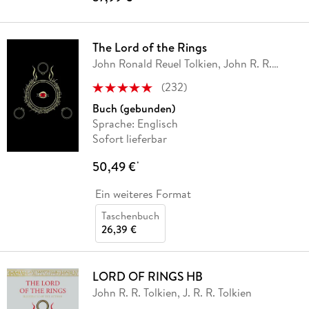
The Lord of the Rings
John Ronald Reuel Tolkien, John R. R.
Tolkien
(
232
)
Buch (gebunden)
Sprache: Englisch
Sofort lieferbar
50,49 €
*
Ein weiteres Format
Taschenbuch
26,39 €
LORD OF RINGS HB
John R. R. Tolkien, J. R. R. Tolkien