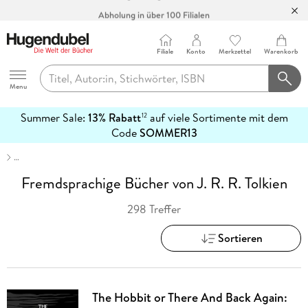
Abholung in über 100 Filialen
Filiale
Konto
Merkzettel
Warenkorb
Hugendubel
Menu
Summer Sale:
13% Rabatt
auf viele Sortimente mit dem
12
mehr
Code
SOMMER13
erfahren
…
Fremdsprachige Bücher von J. R. R. Tolkien
298 Treffer
Sortieren
The Hobbit or There And Back Again: