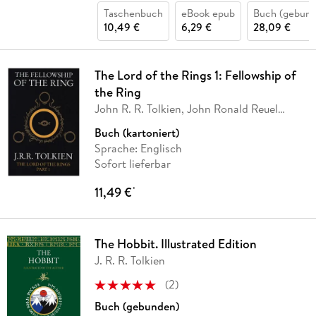
Taschenbuch
eBook epub
Buch (gebund
10,49 €
6,29 €
28,09 €
The Lord of the Rings 1: Fellowship of
the Ring
John R. R. Tolkien, John Ronald Reuel
Tolkien
Buch (kartoniert)
Sprache: Englisch
Sofort lieferbar
11,49 €
*
The Hobbit. Illustrated Edition
J. R. R. Tolkien
(
2
)
Buch (gebunden)