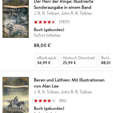
Der Herr der Ringe: Illustrierte
Sonderausgabe in einem Band
J. R. R. Tolkien, John R. R. Tolkien
(
7817
)
Buch (gebunden)
Sofort lieferbar
88,00 €
*
eBook epub
Hörbuch Download
Buch (
34,99 €
25,99 €
88,00 
Beren und Lúthien: Mit Illustrationen
von Alan Lee
J. R. R. Tolkien, John R. R. Tolkien
(
86
)
Buch (gebunden)