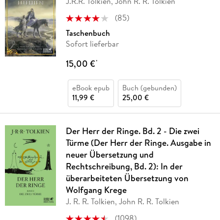
J.R.R. Tolkien, John R. R. Tolkien
(
85
)
Taschenbuch
Sofort lieferbar
15,00 €
*
eBook epub
Buch (gebunden)
11,99 €
25,00 €
Der Herr der Ringe. Bd. 2 - Die zwei
Türme (Der Herr der Ringe. Ausgabe in
neuer Übersetzung und
Rechtschreibung, Bd. 2): In der
überarbeiteten Übersetzung von
Wolfgang Krege
J. R. R. Tolkien, John R. R. Tolkien
(
1098
)