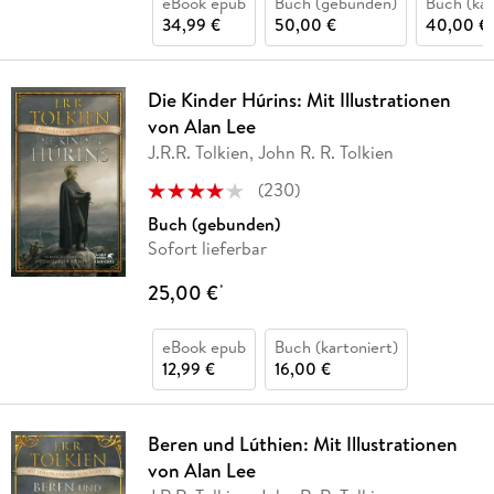
eBook epub
Buch (gebunden)
Buch (kar
34,99 €
50,00 €
40,00 €
Die Kinder Húrins: Mit Illustrationen
von Alan Lee
J.R.R. Tolkien, John R. R. Tolkien
(
230
)
Buch (gebunden)
Sofort lieferbar
25,00 €
*
eBook epub
Buch (kartoniert)
12,99 €
16,00 €
Beren und Lúthien: Mit Illustrationen
von Alan Lee