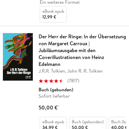
Ein weiteres Format
eBook epub
12,99 €
Der Herr der Ringe: In der Übersetzung
von Margaret Carroux |
Jubiläumsausgabe mit den
Coverillustrationen von Heinz
Edelmann
J.R.R. Tolkien, John R. R. Tolkien
(
7817
)
Buch (gebunden)
Sofort lieferbar
50,00 €
*
eBook epub
Buch (gebunden)
Buch (kar
34,99 €
50,00 €
40,00 €