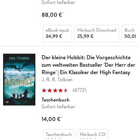
Sofort lieferbar
88,00 €
*
eBook epub
Hörbuch Download
Buch (
34,99 €
25,99 €
50,00
Der kleine Hobbit: Die Vorgeschichte
zum weltweiten Bestseller 'Der Herr der
Ringe' | Ein Klassiker der High Fantasy
J. R. R. Tolkien
(
4772
)
Taschenbuch
Sofort lieferbar
14,00 €
*
Taschenbuch
Hörbuch CD