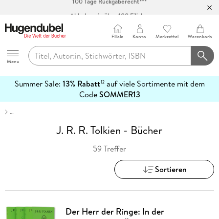
Abholung in über 100 Filialen
Filiale
Konto
Merkzettel
Warenkorb
Hugendubel
Menu
Summer Sale:
13% Rabatt
auf viele Sortimente mit dem
12
mehr
Code
SOMMER13
erfahren
…
J. R. R. Tolkien - Bücher
59 Treffer
Sortieren
Der Herr der Ringe: In der