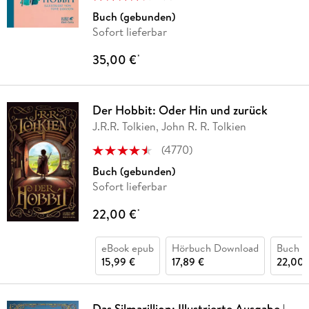
Buch (gebunden)
Sofort lieferbar
35,00 €
*
Der Hobbit: Oder Hin und zurück
J.R.R. Tolkien, John R. R. Tolkien
(
4770
)
Buch (gebunden)
Sofort lieferbar
22,00 €
*
eBook epub
Hörbuch Download
Buch (
15,99 €
17,89 €
22,00 
Das Silmarillion: Illustrierte Ausgabe |