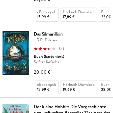
eBook epub
Hörbuch Download
Buch (
15,99 €
17,89 €
22,00 
Das Silmarillion
J.R.R. Tolkien
(
2
)
Buch (kartoniert)
Sofort lieferbar
20,00 €
*
eBook epub
Hörbuch Download
Buch (
15,99 €
19,69 €
28,00 
Der kleine Hobbit: Die Vorgeschichte
zum weltweiten Bestseller 'Der Herr der