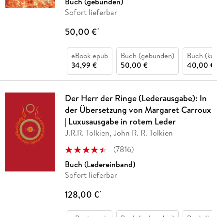
Buch (gebunden)
Sofort lieferbar
50,00 €
*
eBook epub
Buch (gebunden)
Buch (kar
34,99 €
50,00 €
40,00 €
Der Herr der Ringe (Lederausgabe): In
der Übersetzung von Margaret Carroux
| Luxusausgabe in rotem Leder
J.R.R. Tolkien, John R. R. Tolkien
(
7816
)
Buch (Ledereinband)
Sofort lieferbar
128,00 €
*