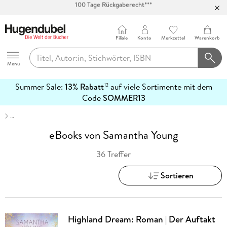
Abholung in über 100 Filialen
Filiale
Konto
Merkzettel
Warenkorb
Hugendubel
Menu
Summer Sale:
13% Rabatt
auf viele Sortimente mit dem
12
mehr
Code
SOMMER13
erfahren
…
eBooks von Samantha Young
36 Treffer
Sortieren
Highland Dream: Roman | Der Auftakt