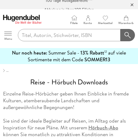
Abholung in über 100 Filialen
Filiale
Konto
Merkzettel
Warenkorb
Hugendubel
Menu
Nur noch heute:
Summer Sale -
13% Rabatt
auf viele
12
mehr
Sortimente mit dem Code
SOMMER13
erfahren
…
Reise - Hörbuch Downloads
Einzelne Reise-Hörbücher geben Ihnen Einblicke in fremde
Kulturen, atemberaubende Landschaften und
außergewöhnliche Begegnungen!
Sie sind der ideale Begleiter auf Reisen, im Alltag oder als
Inspiration für neue Pläne. Mit unserem
Hörbuch-Abo
können Sie monatlich zu attraktiven Konditionen in