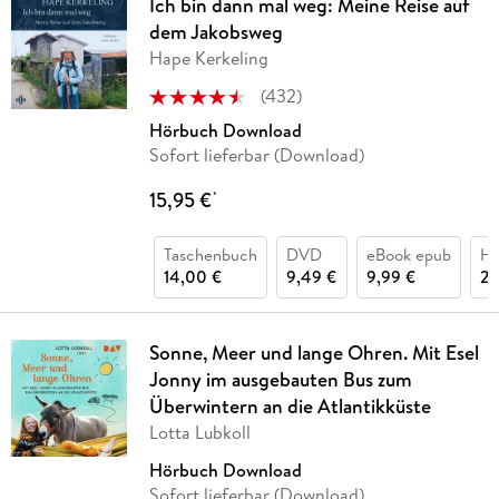
Ich bin dann mal weg: Meine Reise auf
dem Jakobsweg
Hape Kerkeling
(
432
)
Hörbuch Download
Sofort lieferbar (Download)
15,95 €
*
Taschenbuch
DVD
eBook epub
Hö
14,00 €
9,49 €
9,99 €
24
Sonne, Meer und lange Ohren. Mit Esel
Jonny im ausgebauten Bus zum
Überwintern an die Atlantikküste
Lotta Lubkoll
Hörbuch Download
Sofort lieferbar (Download)