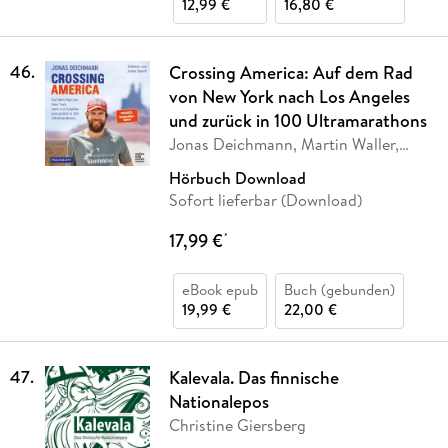
12,99 €
16,80 €
46
.
Crossing America: Auf dem Rad
von New York nach Los Angeles
und zurück in 100 Ultramarathons
Jonas Deichmann, Martin Waller,
Carsten Polzin
Hörbuch Download
Sofort lieferbar (Download)
17,99 €
*
eBook epub
Buch (gebunden)
19,99 €
22,00 €
47
.
Kalevala. Das finnische
Nationalepos
Christine Giersberg