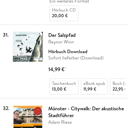
Ein weiteres Format
Hörbuch CD
20,00 €
31
.
Der Salzpfad
Raynor Winn
Hörbuch Download
Sofort lieferbar (Download)
14,99 €
*
Taschenbuch
eBook epub
Buch (g
13,00 €
11,99 €
22,95 €
32
.
Münster - Citywalk: Der akustische
Stadtführer
Adam Riese