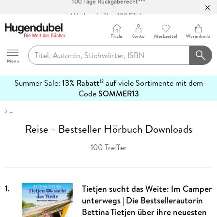
Abholung in über 100 Filialen
Filiale
Konto
Merkzettel
Warenkorb
Hugendubel
Menu
Summer Sale:
13% Rabatt
auf viele Sortimente mit dem
12
mehr
Code
SOMMER13
erfahren
…
Reise - Bestseller Hörbuch Downloads
100 Treffer
1
.
Tietjen sucht das Weite: Im Camper
unterwegs | Die Bestsellerautorin
Bettina Tietjen über ihre neuesten