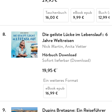
29,95 €
Taschenbuch
eBook epub
Buch (g
16,00 €
9,99 €
12,99 €
8
.
Die geilste Lücke im Lebenslauf:: 6
Jahre Weltreisen
Nick Martin, Anita Vetter
Hörbuch Download
Sofort lieferbar (Download)
19,95 €
*
Ein weiteres Format
eBook epub
16,99 €
9
.
Dupins Bretagne: Ein Reiseführer