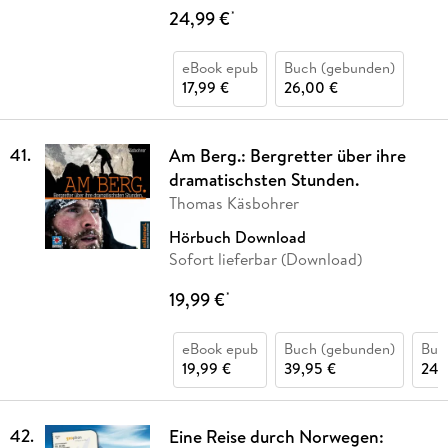
24,99 €
*
eBook epub
Buch (gebunden)
17,99 €
26,00 €
41
.
Am Berg.: Bergretter über ihre
dramatischsten Stunden.
Thomas Käsbohrer
Hörbuch Download
Sofort lieferbar (Download)
19,99 €
*
eBook epub
Buch (gebunden)
Buch
19,99 €
39,95 €
24,
42
.
Eine Reise durch Norwegen: