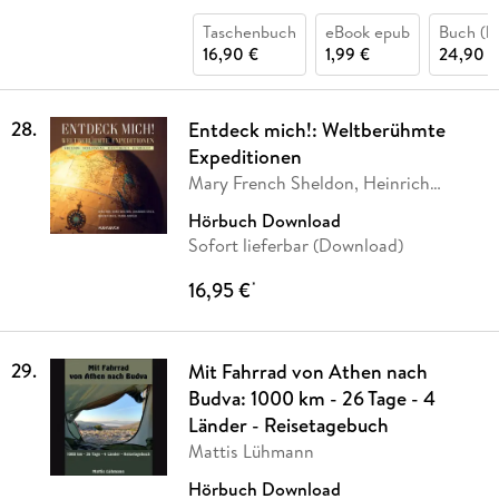
Taschenbuch
eBook epub
Buch (ka
16,90 €
1,99 €
24,90 €
28
.
Entdeck mich!: Weltberühmte
Expeditionen
Mary French Sheldon, Heinrich
Schliemann,
…
Hörbuch Download
Sofort lieferbar (Download)
16,95 €
*
29
.
Mit Fahrrad von Athen nach
Budva: 1000 km - 26 Tage - 4
Länder - Reisetagebuch
Mattis Lühmann
Hörbuch Download