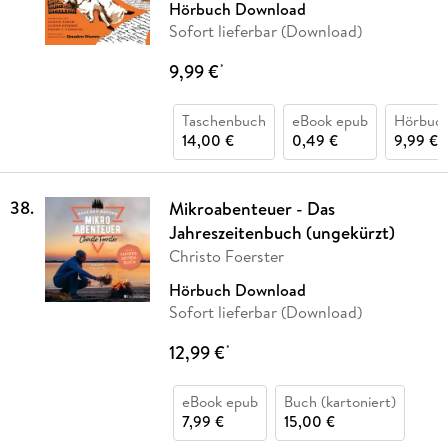
Hörbuch Download
Sofort lieferbar (Download)
9,99 €
*
Taschenbuch
eBook epub
Hörbuc
14,00 €
0,49 €
9,99 €
38
.
Mikroabenteuer - Das
Jahreszeitenbuch (ungekürzt)
Christo Foerster
Hörbuch Download
Sofort lieferbar (Download)
12,99 €
*
eBook epub
Buch (kartoniert)
7,99 €
15,00 €