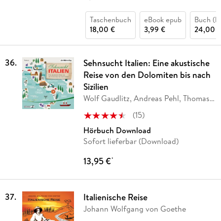
Taschenbuch
eBook epub
Buch (ka
18,00 €
3,99 €
24,00 
36
.
Sehnsucht Italien: Eine akustische
Reise von den Dolomiten bis nach
Sizilien
Wolf Gaudlitz, Andreas Pehl, Thomas
Kernert,
…
(
15
)
Hörbuch Download
Sofort lieferbar (Download)
13,95 €
*
37
.
Italienische Reise
Johann Wolfgang von Goethe