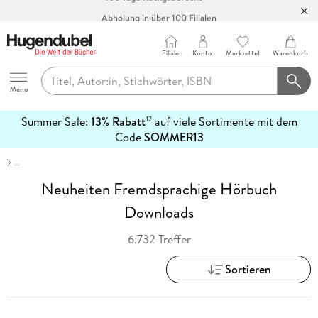
Abholung in über 100 Filialen
Filiale
Konto
Merkzettel
Warenkorb
Hugendubel
Menu
Summer Sale:
13% Rabatt
auf viele Sortimente mit dem
12
mehr
Code
SOMMER13
erfahren
…
Neuheiten Fremdsprachige Hörbuch
Downloads
6.732 Treffer
Sortieren