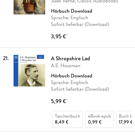
Jules Verne, Classic Audiobooks
Hörbuch Download
Sprache: Englisch
Sofort lieferbar (Download)
3,95 €
*
21
.
A Shropshire Lad
A.E. Housman
Hörbuch Download
Sprache: Englisch
Sofort lieferbar (Download)
5,99 €
*
Taschenbuch
eBook epub
Buch (g
8,49 €
0,99 €
17,99 €