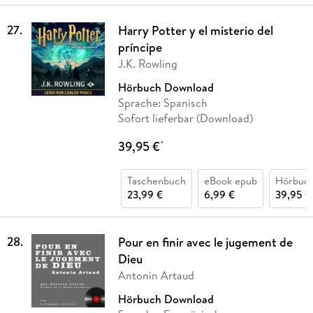
27
.
Harry Potter y el misterio del
príncipe
J.K. Rowling
Hörbuch Download
Sprache: Spanisch
Sofort lieferbar (Download)
39,95 €
*
Taschenbuch
eBook epub
Hörbuc
23,99 €
6,99 €
39,95 €
28
.
Pour en finir avec le jugement de
Dieu
Antonin Artaud
Hörbuch Download