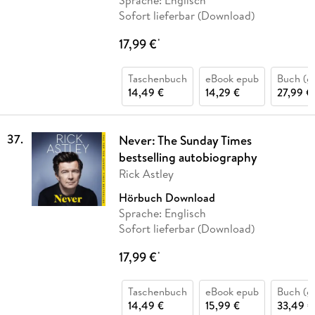
Sofort lieferbar (Download)
17,99 €
*
Taschenbuch
eBook epub
Buch (g
14,49 €
14,29 €
27,99 €
37
.
Never: The Sunday Times
bestselling autobiography
Rick Astley
Hörbuch Download
Sprache: Englisch
Sofort lieferbar (Download)
17,99 €
*
Taschenbuch
eBook epub
Buch (g
14,49 €
15,99 €
33,49 €