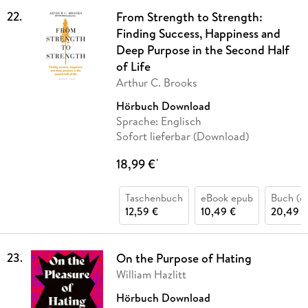
22
.
From Strength to Strength:
Finding Success, Happiness and
Deep Purpose in the Second Half
of Life
Arthur C. Brooks
Hörbuch Download
Sprache: Englisch
Sofort lieferbar (Download)
18,99 €
*
Taschenbuch
eBook epub
Buch (g
12,59 €
10,49 €
20,49 €
23
.
On the Purpose of Hating
William Hazlitt
Hörbuch Download