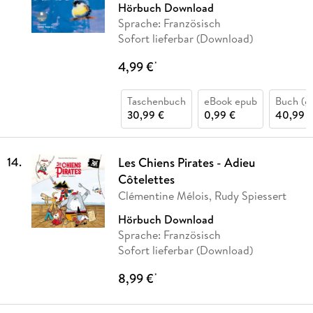
Hörbuch Download
Sprache: Französisch
Sofort lieferbar (Download)
4,99 €
*
Taschenbuch
eBook epub
Buch (g
30,99 €
0,99 €
40,99 
14
.
Les Chiens Pirates - Adieu
Côtelettes
Clémentine Mélois, Rudy Spiessert
Hörbuch Download
Sprache: Französisch
Sofort lieferbar (Download)
8,99 €
*