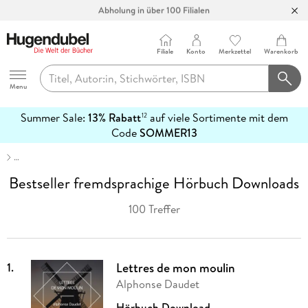
Abholung in über 100 Filialen
Filiale
Konto
Merkzettel
Warenkorb
Hugendubel
Menu
Summer Sale:
13% Rabatt
auf viele Sortimente mit dem
12
mehr
Code
SOMMER13
erfahren
…
Bestseller fremdsprachige Hörbuch Downloads
100 Treffer
1
.
Lettres de mon moulin
Alphonse Daudet
Hörbuch Download