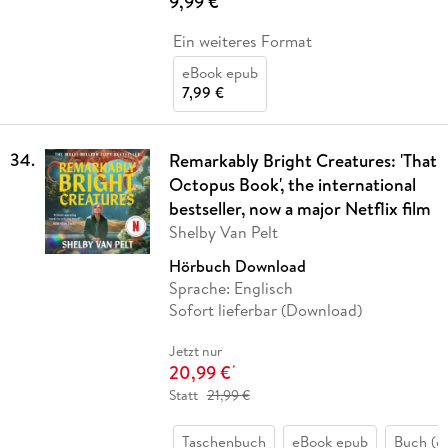
9,99 €
Ein weiteres Format
eBook epub
7,99 €
34
.
Remarkably Bright Creatures: 'That
Octopus Book', the international
bestseller, now a major Netflix film
Shelby Van Pelt
Hörbuch Download
Sprache: Englisch
Sofort lieferbar (Download)
Jetzt nur
20,99 €
*
Statt
21,99 €
Taschenbuch
eBook epub
Buch (g