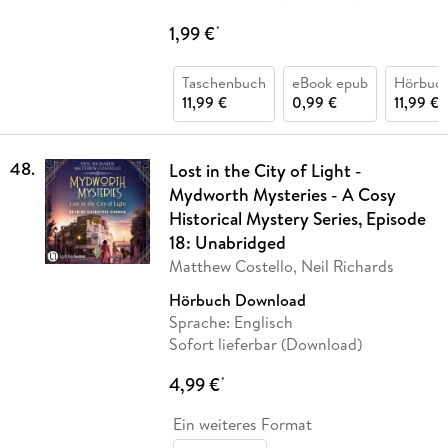
1,99 €
*
Taschenbuch
eBook epub
Hörbuc
11,99 €
0,99 €
11,99 €
48
.
Lost in the City of Light -
Mydworth Mysteries - A Cosy
Historical Mystery Series, Episode
18: Unabridged
Matthew Costello, Neil Richards
Hörbuch Download
Sprache: Englisch
Sofort lieferbar (Download)
4,99 €
*
Ein weiteres Format