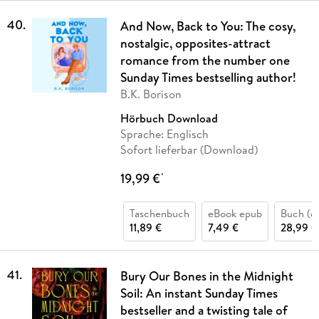
40
.
And Now, Back to You: The cosy,
nostalgic, opposites-attract
romance from the number one
Sunday Times bestselling author!
B.K. Borison
Hörbuch Download
Sprache: Englisch
Sofort lieferbar (Download)
19,99 €
*
Taschenbuch
eBook epub
Buch (g
11,89 €
7,49 €
28,99 €
41
.
Bury Our Bones in the Midnight
Soil: An instant Sunday Times
bestseller and a twisting tale of