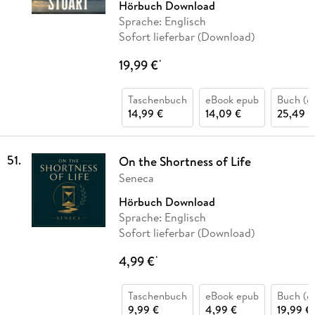
Hörbuch Download
Sprache: Englisch
Sofort lieferbar (Download)
19,99 €
*
Taschenbuch
eBook epub
Buch (g
14,99 €
14,09 €
25,49 €
51
.
On the Shortness of Life
Seneca
Hörbuch Download
Sprache: Englisch
Sofort lieferbar (Download)
4,99 €
*
Taschenbuch
eBook epub
Buch (g
9,99 €
4,99 €
19,99 €