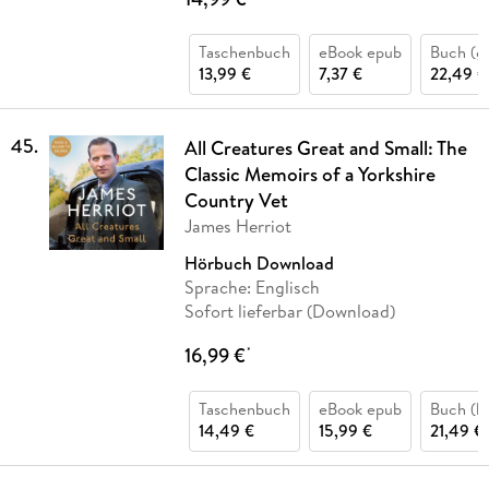
Taschenbuch
eBook epub
Buch (g
13,99 €
7,37 €
22,49 €
45
.
All Creatures Great and Small: The
Classic Memoirs of a Yorkshire
Country Vet
James Herriot
Hörbuch Download
Sprache: Englisch
Sofort lieferbar (Download)
16,99 €
*
Taschenbuch
eBook epub
Buch (ka
14,49 €
15,99 €
21,49 €