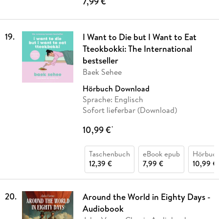
7,99 €
19
.
I Want to Die but I Want to Eat
Tteokbokki: The International
bestseller
Baek Sehee
Hörbuch Download
Sprache: Englisch
Sofort lieferbar (Download)
10,99 €
*
Taschenbuch
eBook epub
Hörbuc
12,39 €
7,99 €
10,99 €
20
.
Around the World in Eighty Days -
Audiobook