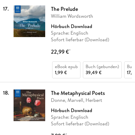
17
.
The Prelude
William Wordsworth
Hörbuch Download
Sprache: Englisch
Sofort lieferbar (Download)
22,99 €
*
eBook epub
Buch (gebunden)
Buch
1,99 €
39,49 €
17,
18
.
The Metaphysical Poets
Donne, Marvell, Herbert
Hörbuch Download
Sprache: Englisch
Sofort lieferbar (Download)
*