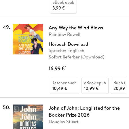
eBook epub
3,99 €
49
.
Any Way the Wind Blows
Rainbow Rowell
Hörbuch Download
Sprache: Englisch
Sofort lieferbar (Download)
16,99 €
*
Taschenbuch
eBook epub
Buch (g
10,49 €
10,99 €
20,99 €
50
.
John of John: Longlisted for the
Booker Prize 2026
Douglas Stuart