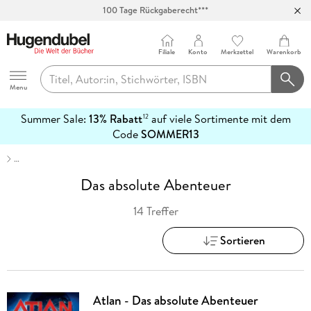
100 Tage Rückgaberecht***
Abholung in über 100 Filialen
Filiale
Konto
Merkzettel
Warenkorb
Hugendubel
Menu
Summer Sale:
13% Rabatt
auf viele Sortimente mit dem
12
mehr
Code
SOMMER13
erfahren
…
Das absolute Abenteuer
14 Treffer
Sortieren
Atlan - Das absolute Abenteuer