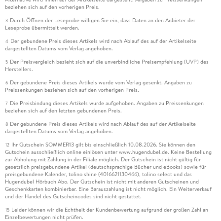
beziehen sich auf den vorherigen Preis.
Durch Öffnen der Leseprobe willigen Sie ein, dass Daten an den Anbieter der
3
Leseprobe übermittelt werden.
Der gebundene Preis dieses Artikels wird nach Ablauf des auf der Artikelseite
4
dargestellten Datums vom Verlag angehoben.
Der Preisvergleich bezieht sich auf die unverbindliche Preisempfehlung (UVP) des
5
Herstellers.
Der gebundene Preis dieses Artikels wurde vom Verlag gesenkt. Angaben zu
6
Preissenkungen beziehen sich auf den vorherigen Preis.
Die Preisbindung dieses Artikels wurde aufgehoben. Angaben zu Preissenkungen
7
beziehen sich auf den letzten gebundenen Preis.
Der gebundene Preis dieses Artikels wird nach Ablauf des auf der Artikelseite
8
dargestellten Datums vom Verlag angehoben.
Ihr Gutschein SOMMER13 gilt bis einschließlich 10.08.2026. Sie können den
12
Gutschein ausschließlich online einlösen unter www.hugendubel.de. Keine Bestellung
zur Abholung mit Zahlung in der Filiale möglich. Der Gutschein ist nicht gültig für
gesetzlich preisgebundene Artikel (deutschsprachige Bücher und eBooks) sowie für
preisgebundene Kalender, tolino shine (4016621130466), tolino select und das
Hugendubel Hörbuch Abo. Der Gutschein ist nicht mit anderen Gutscheinen und
Geschenkkarten kombinierbar. Eine Barauszahlung ist nicht möglich. Ein Weiterverkauf
und der Handel des Gutscheincodes sind nicht gestattet.
Leider können wir die Echtheit der Kundenbewertung aufgrund der großen Zahl an
15
Einzelbewertungen nicht prüfen.