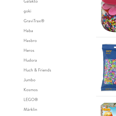
Galakto
goki
GraviTrax®
Haba
Hasbro
Heros
Hudora
Huch & Friends
Jumbo
Kosmos
LEGO®
Märklin