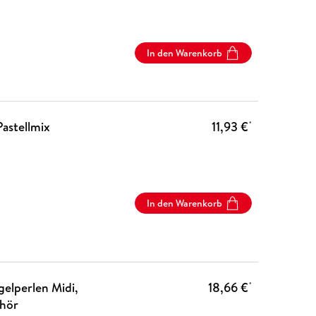
In den Warenkorb
Pastellmix
11,93 €
*
In den Warenkorb
elperlen Midi,
18,66 €
*
ehör