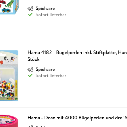
Fremdsprachige Bücher
n Lernhilfen
 Jugendbücher
eiber
Hörbuch Downloads im Bundle
cher
 Vergleich
 Puzzlezubehör
Lernen
New Adult
STABILO
Spielware
Taschenbücher
hilfen
hriller
Sofort lieferbar
 Backen
er
lender
Ratgeber
op
hriller
Romance
Sachbücher
precher:innen
Science Fiction
Fremdsprachige Bücher
Hama 4182 - Bügelperlen inkl. Stiftplatte, Hun
Stück
Spielware
Sofort lieferbar
Hama - Dose mit 4000 Bügelperlen und drei S