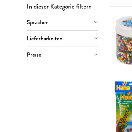
In dieser Kategorie filtern
Sprachen
Deutsch
(
217
)
Lieferbarkeiten
Sofort verfügbar
(
185
)
Preise
Versand in mehreren Wochen
0-5 €
(
0
)
(
37
)
5-10 €
(
136
)
10-20 €
(
72
)
20-50 €
(
12
)
> 50 €
(
2
)